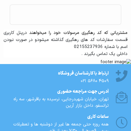
مشتریانی که کد رهگیری مرسولات خود را میخواهند
درپنل کاربری
قسمت سفارشات کد های رهگیری گذاشته میشودو در صورت نبودن
اسم با شماره 02155237936
داخلی یک تماس بگیرند .
ارتباط با کارشناسان فروشگاه
021 5680 4509
آدرس جهت مراجعه حضوری
تهران، خيابان شهيدرجايى، نرسیده به باقرشهر، سه راه
ترانسفو، داخل بازار آرین
ساعات کاری
همه روزه حتی جمعه ها غیر از دوشنبه ها و تعطیلات
رسمی 9صبح الی 7:30 بعد از ظهر