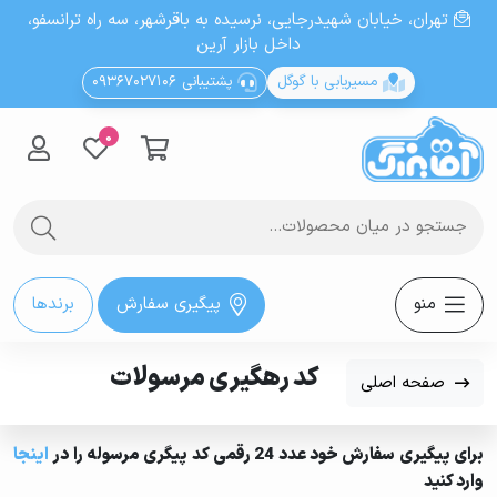
تهران، خيابان شهيدرجايى، نرسیده به باقرشهر، سه راه ترانسفو،
داخل بازار آرین
مسیریابی با گوگل
پشتیبانی 09367027106
0
منو
پیگیری سفارش
برندها
کد رهگیری مرسولات
صفحه اصلی
برای پیگیری سفارش خود عدد 24 رقمی کد پیگری مرسوله را در
اینجا
وارد کنید