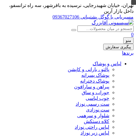
تهران، خيابان شهيدرجايى، نرسیده به باقرشهر، سه راه ترانسفو،
داخل بازار آرین
مسیریابی با گوگل
پشتیبانی 09367027106
0
منو
پیگیری سفارش
برندها
لباس و پوشاک
پالتو ، بارانی و کاپشن
پوشاک پسرانه
پوشاک دخترانه
پیراهن و سارافون
جوراب و ساق
چوب لباسی
ست رسمی نوزاد
ست نوزادی
شلوار و سرهمی
کلاه دستکش
لباس راحتی نوزاد
لباس زیر نوزاد