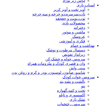
لباس زیر نوزاد
اسباب بازی
آویز تخت و آویز کریر
تاب،سرسره،دو چرخه و سه چرخه
توپ،پوپت و جغجغه
محصولات بادی
دخترانه
ماشین و موتور
عروسک
فکری و آموزشی
بهداشت و حمام
دستمال مرطوب و پوشک
زیرانداز تعویض
سرویس حوله و خشک کن
وان و قصری کودک و ملزومات همراه
مینی واش
شامپو، صابون، لوسیون، پودر و کرم و روغن بدن
سرویس خواب کودک
بالشت و پشه بند
پتو
تخت و کمد،گهواره
اکسسوری و تابلو
تشک بازی
سرویس رختخواب