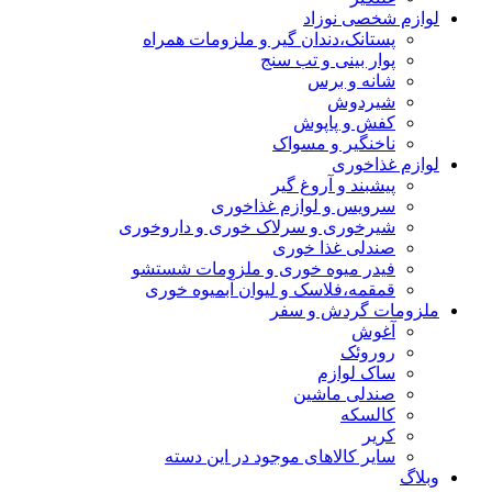
لوازم شخصی نوزاد
پستانک،دندان گیر و ملزومات همراه
پوار بینی و تب سنج
شانه و برس
شیردوش
کفش و پاپوش
ناخنگیر و مسواک
لوازم غذاخوری
پیشبند و آروغ گیر
سرویس و لوازم غذاخوری
شیرخوری و سرلاک خوری و داروخوری
صندلی غذا خوری
فیدر میوه خوری و ملزومات شستشو
قمقمه،فلاسک و لیوان آبمیوه خوری
ملزومات گردش و سفر
آغوش
روروئک
ساک لوازم
صندلی ماشین
کالسکه
کریر
سایر کالاهای موجود در این دسته
وبلاگ