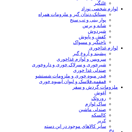
غلتگیر
لوازم شخصی نوزاد
پستانک،دندان گیر و ملزومات همراه
پوار بینی و تب سنج
شانه و برس
شیردوش
کفش و پاپوش
ناخنگیر و مسواک
لوازم غذاخوری
پیشبند و آروغ گیر
سرویس و لوازم غذاخوری
شیرخوری و سرلاک خوری و داروخوری
صندلی غذا خوری
فیدر میوه خوری و ملزومات شستشو
قمقمه،فلاسک و لیوان آبمیوه خوری
ملزومات گردش و سفر
آغوش
روروئک
ساک لوازم
صندلی ماشین
کالسکه
کریر
سایر کالاهای موجود در این دسته
وبلاگ