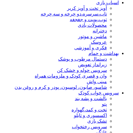
اسباب بازی
آویز تخت و آویز کریر
تاب،سرسره،دو چرخه و سه چرخه
توپ،پوپت و جغجغه
محصولات بادی
دخترانه
ماشین و موتور
عروسک
فکری و آموزشی
بهداشت و حمام
دستمال مرطوب و پوشک
زیرانداز تعویض
سرویس حوله و خشک کن
وان و قصری کودک و ملزومات همراه
مینی واش
شامپو، صابون، لوسیون، پودر و کرم و روغن بدن
سرویس خواب کودک
بالشت و پشه بند
پتو
تخت و کمد،گهواره
اکسسوری و تابلو
تشک بازی
سرویس رختخواب
غلتگیر