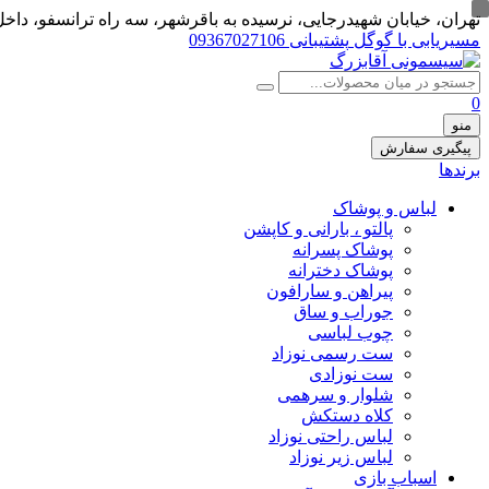
تهران، خيابان شهيدرجايى، نرسیده به باقرشهر، سه راه ترانسفو، داخل 
مسیریابی با گوگل
پشتیبانی 09367027106
0
منو
پیگیری سفارش
برندها
لباس و پوشاک
پالتو ، بارانی و کاپشن
پوشاک پسرانه
پوشاک دخترانه
پیراهن و سارافون
جوراب و ساق
چوب لباسی
ست رسمی نوزاد
ست نوزادی
شلوار و سرهمی
کلاه دستکش
لباس راحتی نوزاد
لباس زیر نوزاد
اسباب بازی