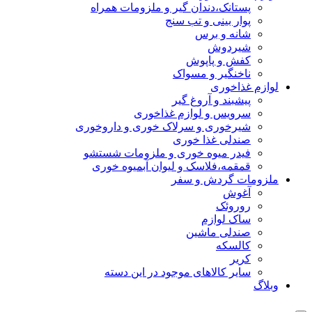
پستانک،دندان گیر و ملزومات همراه
پوار بینی و تب سنج
شانه و برس
شیردوش
کفش و پاپوش
ناخنگیر و مسواک
لوازم غذاخوری
پیشبند و آروغ گیر
سرویس و لوازم غذاخوری
شیرخوری و سرلاک خوری و داروخوری
صندلی غذا خوری
فیدر میوه خوری و ملزومات شستشو
قمقمه،فلاسک و لیوان آبمیوه خوری
ملزومات گردش و سفر
آغوش
روروئک
ساک لوازم
صندلی ماشین
کالسکه
کریر
سایر کالاهای موجود در این دسته
وبلاگ