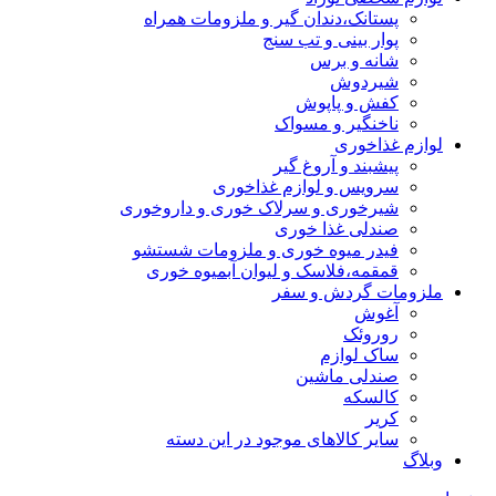
پستانک،دندان گیر و ملزومات همراه
پوار بینی و تب سنج
شانه و برس
شیردوش
کفش و پاپوش
ناخنگیر و مسواک
لوازم غذاخوری
پیشبند و آروغ گیر
سرویس و لوازم غذاخوری
شیرخوری و سرلاک خوری و داروخوری
صندلی غذا خوری
فیدر میوه خوری و ملزومات شستشو
قمقمه،فلاسک و لیوان آبمیوه خوری
ملزومات گردش و سفر
آغوش
روروئک
ساک لوازم
صندلی ماشین
کالسکه
کریر
سایر کالاهای موجود در این دسته
وبلاگ