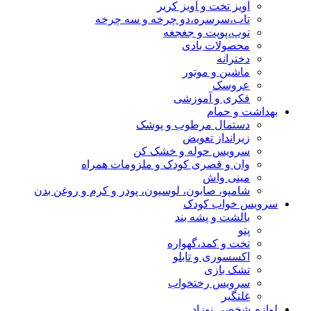
آویز تخت و آویز کریر
تاب،سرسره،دو چرخه و سه چرخه
توپ،پوپت و جغجغه
محصولات بادی
دخترانه
ماشین و موتور
عروسک
فکری و آموزشی
بهداشت و حمام
دستمال مرطوب و پوشک
زیرانداز تعویض
سرویس حوله و خشک کن
وان و قصری کودک و ملزومات همراه
مینی واش
شامپو، صابون، لوسیون، پودر و کرم و روغن بدن
سرویس خواب کودک
بالشت و پشه بند
پتو
تخت و کمد،گهواره
اکسسوری و تابلو
تشک بازی
سرویس رختخواب
غلتگیر
لوازم شخصی نوزاد