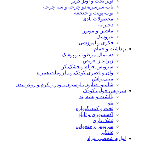
آویز تخت و آویز کریر
تاب،سرسره،دو چرخه و سه چرخه
توپ،پوپت و جغجغه
محصولات بادی
دخترانه
ماشین و موتور
عروسک
فکری و آموزشی
بهداشت و حمام
دستمال مرطوب و پوشک
زیرانداز تعویض
سرویس حوله و خشک کن
وان و قصری کودک و ملزومات همراه
مینی واش
شامپو، صابون، لوسیون، پودر و کرم و روغن بدن
سرویس خواب کودک
بالشت و پشه بند
پتو
تخت و کمد،گهواره
اکسسوری و تابلو
تشک بازی
سرویس رختخواب
غلتگیر
لوازم شخصی نوزاد