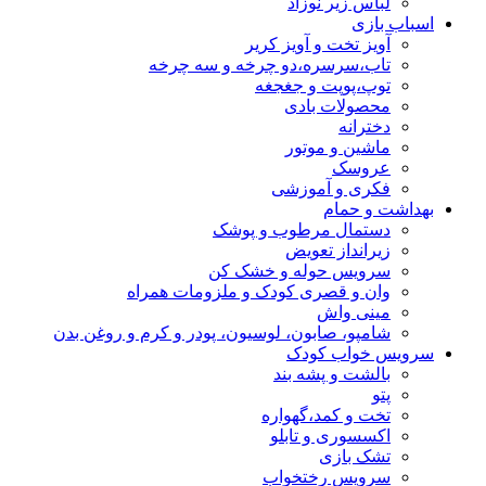
لباس زیر نوزاد
اسباب بازی
آویز تخت و آویز کریر
تاب،سرسره،دو چرخه و سه چرخه
توپ،پوپت و جغجغه
محصولات بادی
دخترانه
ماشین و موتور
عروسک
فکری و آموزشی
بهداشت و حمام
دستمال مرطوب و پوشک
زیرانداز تعویض
سرویس حوله و خشک کن
وان و قصری کودک و ملزومات همراه
مینی واش
شامپو، صابون، لوسیون، پودر و کرم و روغن بدن
سرویس خواب کودک
بالشت و پشه بند
پتو
تخت و کمد،گهواره
اکسسوری و تابلو
تشک بازی
سرویس رختخواب