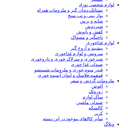
لوازم شخصی نوزاد
پستانک،دندان گیر و ملزومات همراه
پوار بینی و تب سنج
شانه و برس
شیردوش
کفش و پاپوش
ناخنگیر و مسواک
لوازم غذاخوری
پیشبند و آروغ گیر
سرویس و لوازم غذاخوری
شیرخوری و سرلاک خوری و داروخوری
صندلی غذا خوری
فیدر میوه خوری و ملزومات شستشو
قمقمه،فلاسک و لیوان آبمیوه خوری
ملزومات گردش و سفر
آغوش
روروئک
ساک لوازم
صندلی ماشین
کالسکه
کریر
سایر کالاهای موجود در این دسته
وبلاگ