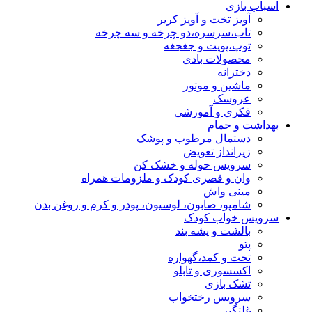
اسباب بازی
آویز تخت و آویز کریر
تاب،سرسره،دو چرخه و سه چرخه
توپ،پوپت و جغجغه
محصولات بادی
دخترانه
ماشین و موتور
عروسک
فکری و آموزشی
بهداشت و حمام
دستمال مرطوب و پوشک
زیرانداز تعویض
سرویس حوله و خشک کن
وان و قصری کودک و ملزومات همراه
مینی واش
شامپو، صابون، لوسیون، پودر و کرم و روغن بدن
سرویس خواب کودک
بالشت و پشه بند
پتو
تخت و کمد،گهواره
اکسسوری و تابلو
تشک بازی
سرویس رختخواب
غلتگیر