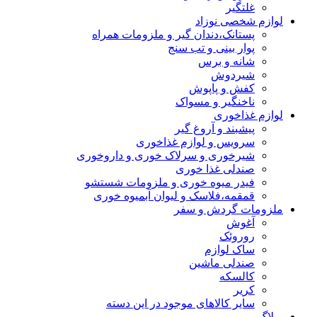
غلتگیر
لوازم شخصی نوزاد
پستانک،دندان گیر و ملزومات همراه
پوار بینی و تب سنج
شانه و برس
شیردوش
کفش و پاپوش
ناخنگیر و مسواک
لوازم غذاخوری
پیشبند و آروغ گیر
سرویس و لوازم غذاخوری
شیرخوری و سرلاک خوری و داروخوری
صندلی غذا خوری
فیدر میوه خوری و ملزومات شستشو
قمقمه،فلاسک و لیوان آبمیوه خوری
ملزومات گردش و سفر
آغوش
روروئک
ساک لوازم
صندلی ماشین
کالسکه
کریر
سایر کالاهای موجود در این دسته
وبلاگ