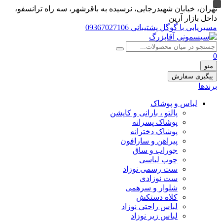
تهران، خيابان شهيدرجايى، نرسیده به باقرشهر، سه راه ترانسفو،
داخل بازار آرین
مسیریابی با گوگل
پشتیبانی 09367027106
0
منو
پیگیری سفارش
برندها
لباس و پوشاک
پالتو ، بارانی و کاپشن
پوشاک پسرانه
پوشاک دخترانه
پیراهن و سارافون
جوراب و ساق
چوب لباسی
ست رسمی نوزاد
ست نوزادی
شلوار و سرهمی
کلاه دستکش
لباس راحتی نوزاد
لباس زیر نوزاد