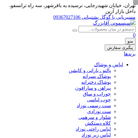
تهران، خيابان شهيدرجايى، نرسیده به باقرشهر، سه راه ترانسفو،
داخل بازار آرین
مسیریابی با گوگل
پشتیبانی 09367027106
0
منو
پیگیری سفارش
برندها
لباس و پوشاک
پالتو ، بارانی و کاپشن
پوشاک پسرانه
پوشاک دخترانه
پیراهن و سارافون
جوراب و ساق
چوب لباسی
ست رسمی نوزاد
ست نوزادی
شلوار و سرهمی
کلاه دستکش
لباس راحتی نوزاد
لباس زیر نوزاد