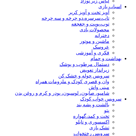
لباس زیر نوزاد
اسباب بازی
آویز تخت و آویز کریر
تاب،سرسره،دو چرخه و سه چرخه
توپ،پوپت و جغجغه
محصولات بادی
دخترانه
ماشین و موتور
عروسک
فکری و آموزشی
بهداشت و حمام
دستمال مرطوب و پوشک
زیرانداز تعویض
سرویس حوله و خشک کن
وان و قصری کودک و ملزومات همراه
مینی واش
شامپو، صابون، لوسیون، پودر و کرم و روغن بدن
سرویس خواب کودک
بالشت و پشه بند
پتو
تخت و کمد،گهواره
اکسسوری و تابلو
تشک بازی
سرویس رختخواب