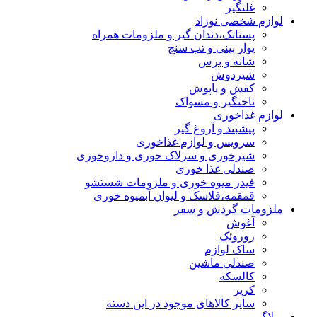
غلتگیر
لوازم شخصی نوزاد
پستانک،دندان گیر و ملزومات همراه
پوار بینی و تب سنج
شانه و برس
شیردوش
کفش و پاپوش
ناخنگیر و مسواک
لوازم غذاخوری
پیشبند و آروغ گیر
سرویس و لوازم غذاخوری
شیرخوری و سرلاک خوری و داروخوری
صندلی غذا خوری
فیدر میوه خوری و ملزومات شستشو
قمقمه،فلاسک و لیوان آبمیوه خوری
ملزومات گردش و سفر
آغوش
روروئک
ساک لوازم
صندلی ماشین
کالسکه
کریر
سایر کالاهای موجود در این دسته
وبلاگ