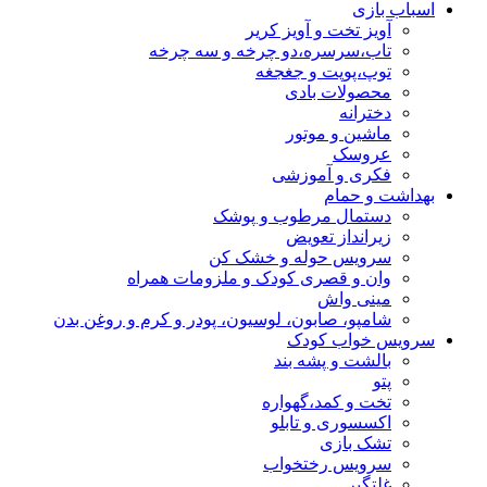
اسباب بازی
آویز تخت و آویز کریر
تاب،سرسره،دو چرخه و سه چرخه
توپ،پوپت و جغجغه
محصولات بادی
دخترانه
ماشین و موتور
عروسک
فکری و آموزشی
بهداشت و حمام
دستمال مرطوب و پوشک
زیرانداز تعویض
سرویس حوله و خشک کن
وان و قصری کودک و ملزومات همراه
مینی واش
شامپو، صابون، لوسیون، پودر و کرم و روغن بدن
سرویس خواب کودک
بالشت و پشه بند
پتو
تخت و کمد،گهواره
اکسسوری و تابلو
تشک بازی
سرویس رختخواب
غلتگیر