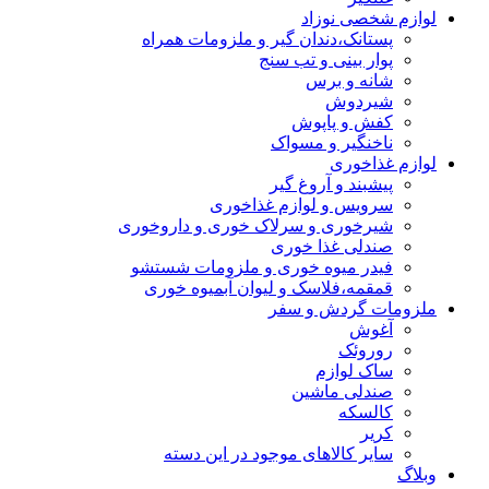
لوازم شخصی نوزاد
پستانک،دندان گیر و ملزومات همراه
پوار بینی و تب سنج
شانه و برس
شیردوش
کفش و پاپوش
ناخنگیر و مسواک
لوازم غذاخوری
پیشبند و آروغ گیر
سرویس و لوازم غذاخوری
شیرخوری و سرلاک خوری و داروخوری
صندلی غذا خوری
فیدر میوه خوری و ملزومات شستشو
قمقمه،فلاسک و لیوان آبمیوه خوری
ملزومات گردش و سفر
آغوش
روروئک
ساک لوازم
صندلی ماشین
کالسکه
کریر
سایر کالاهای موجود در این دسته
وبلاگ