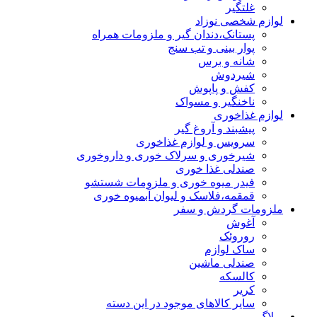
غلتگیر
لوازم شخصی نوزاد
پستانک،دندان گیر و ملزومات همراه
پوار بینی و تب سنج
شانه و برس
شیردوش
کفش و پاپوش
ناخنگیر و مسواک
لوازم غذاخوری
پیشبند و آروغ گیر
سرویس و لوازم غذاخوری
شیرخوری و سرلاک خوری و داروخوری
صندلی غذا خوری
فیدر میوه خوری و ملزومات شستشو
قمقمه،فلاسک و لیوان آبمیوه خوری
ملزومات گردش و سفر
آغوش
روروئک
ساک لوازم
صندلی ماشین
کالسکه
کریر
سایر کالاهای موجود در این دسته
وبلاگ