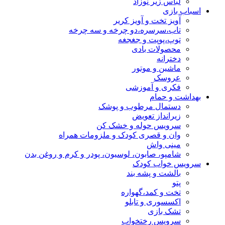
لباس زیر نوزاد
اسباب بازی
آویز تخت و آویز کریر
تاب،سرسره،دو چرخه و سه چرخه
توپ،پوپت و جغجغه
محصولات بادی
دخترانه
ماشین و موتور
عروسک
فکری و آموزشی
بهداشت و حمام
دستمال مرطوب و پوشک
زیرانداز تعویض
سرویس حوله و خشک کن
وان و قصری کودک و ملزومات همراه
مینی واش
شامپو، صابون، لوسیون، پودر و کرم و روغن بدن
سرویس خواب کودک
بالشت و پشه بند
پتو
تخت و کمد،گهواره
اکسسوری و تابلو
تشک بازی
سرویس رختخواب