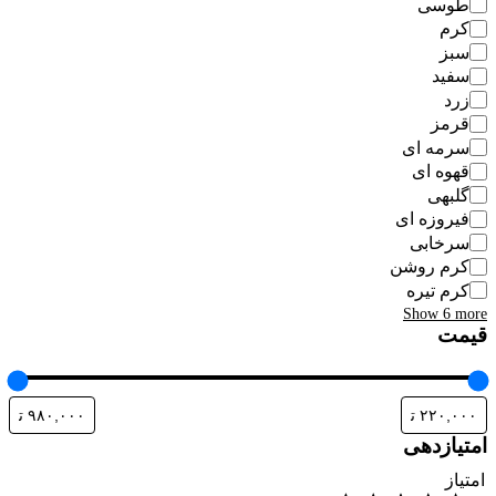
طوسی
کرم
سبز
سفید
زرد
قرمز
سرمه ای
قهوه ای
گلبهی
فیروزه ای
سرخابی
کرم روشن
کرم تیره
Show 6 more
قیمت
امتیازدهی
امتیاز