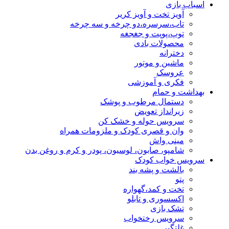
اسباب بازی
آویز تخت و آویز کریر
تاب،سرسره،دو چرخه و سه چرخه
توپ،پوپت و جغجغه
محصولات بادی
دخترانه
ماشین و موتور
عروسک
فکری و آموزشی
بهداشت و حمام
دستمال مرطوب و پوشک
زیرانداز تعویض
سرویس حوله و خشک کن
وان و قصری کودک و ملزومات همراه
مینی واش
شامپو، صابون، لوسیون، پودر و کرم و روغن بدن
سرویس خواب کودک
بالشت و پشه بند
پتو
تخت و کمد،گهواره
اکسسوری و تابلو
تشک بازی
سرویس رختخواب
غلتگیر