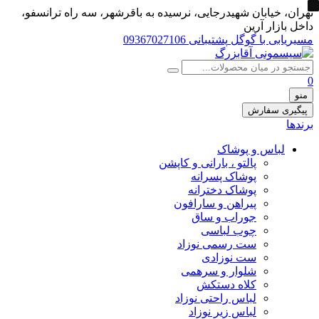
تهران، خيابان شهيدرجايى، نرسیده به باقرشهر، سه راه ترانسفو،
داخل بازار آرین
مسیریابی با گوگل
پشتیبانی 09367027106
0
منو
پیگیری سفارش
برندها
لباس و پوشاک
پالتو ، بارانی و کاپشن
پوشاک پسرانه
پوشاک دخترانه
پیراهن و سارافون
جوراب و ساق
چوب لباسی
ست رسمی نوزاد
ست نوزادی
شلوار و سرهمی
کلاه دستکش
لباس راحتی نوزاد
لباس زیر نوزاد