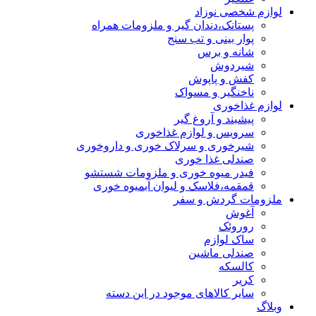
لوازم شخصی نوزاد
پستانک،دندان گیر و ملزومات همراه
پوار بینی و تب سنج
شانه و برس
شیردوش
کفش و پاپوش
ناخنگیر و مسواک
لوازم غذاخوری
پیشبند و آروغ گیر
سرویس و لوازم غذاخوری
شیرخوری و سرلاک خوری و داروخوری
صندلی غذا خوری
فیدر میوه خوری و ملزومات شستشو
قمقمه،فلاسک و لیوان آبمیوه خوری
ملزومات گردش و سفر
آغوش
روروئک
ساک لوازم
صندلی ماشین
کالسکه
کریر
سایر کالاهای موجود در این دسته
وبلاگ