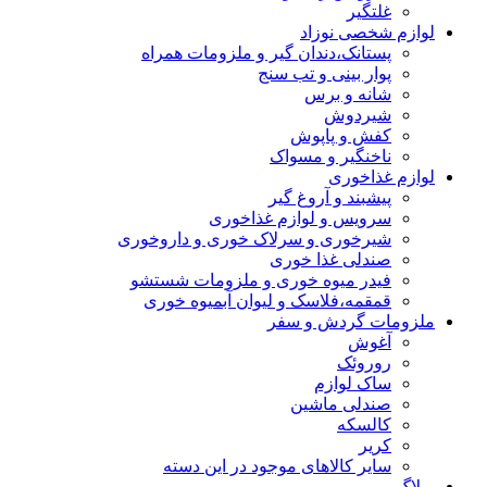
غلتگیر
لوازم شخصی نوزاد
پستانک،دندان گیر و ملزومات همراه
پوار بینی و تب سنج
شانه و برس
شیردوش
کفش و پاپوش
ناخنگیر و مسواک
لوازم غذاخوری
پیشبند و آروغ گیر
سرویس و لوازم غذاخوری
شیرخوری و سرلاک خوری و داروخوری
صندلی غذا خوری
فیدر میوه خوری و ملزومات شستشو
قمقمه،فلاسک و لیوان آبمیوه خوری
ملزومات گردش و سفر
آغوش
روروئک
ساک لوازم
صندلی ماشین
کالسکه
کریر
سایر کالاهای موجود در این دسته
وبلاگ