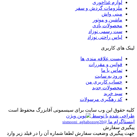
لوازم غذاخوری
ملزومات گردش و سفر
مینی واش
ماشین و موتور
محصولات بادی
ست رسمی نوزاد
لباس راحتی نوزاد
لینک های کاربری
لیست علاقه مندی ها
قوانین و مقررات
تماس با ما
ورود به سایت
حساب کاربری من
محصولات جدید
سبد خرید
کد رهگیری مرسولات
کلیه حقوق این وب سایت برای سیسمونی آقابزرگ محفوظ است
طراحی شده با
توسط
اینستاگرام ما
@sismooni_aghabozorg20
پیگیری سفارش
جهت پیگیری وضعیت سفارش لطفا شماره آن را در فیلد زیر وارد