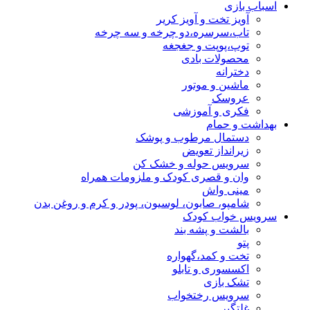
اسباب بازی
آویز تخت و آویز کریر
تاب،سرسره،دو چرخه و سه چرخه
توپ،پوپت و جغجغه
محصولات بادی
دخترانه
ماشین و موتور
عروسک
فکری و آموزشی
بهداشت و حمام
دستمال مرطوب و پوشک
زیرانداز تعویض
سرویس حوله و خشک کن
وان و قصری کودک و ملزومات همراه
مینی واش
شامپو، صابون، لوسیون، پودر و کرم و روغن بدن
سرویس خواب کودک
بالشت و پشه بند
پتو
تخت و کمد،گهواره
اکسسوری و تابلو
تشک بازی
سرویس رختخواب
غلتگیر