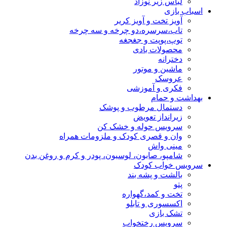
لباس زیر نوزاد
اسباب بازی
آویز تخت و آویز کریر
تاب،سرسره،دو چرخه و سه چرخه
توپ،پوپت و جغجغه
محصولات بادی
دخترانه
ماشین و موتور
عروسک
فکری و آموزشی
بهداشت و حمام
دستمال مرطوب و پوشک
زیرانداز تعویض
سرویس حوله و خشک کن
وان و قصری کودک و ملزومات همراه
مینی واش
شامپو، صابون، لوسیون، پودر و کرم و روغن بدن
سرویس خواب کودک
بالشت و پشه بند
پتو
تخت و کمد،گهواره
اکسسوری و تابلو
تشک بازی
سرویس رختخواب