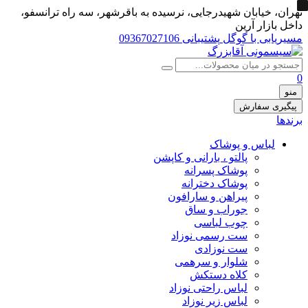
تهران، خيابان شهيدرجايى، نرسیده به باقرشهر، سه راه ترانسفو،
داخل بازار آرین
مسیریابی با گوگل
پشتیبانی 09367027106
0
منو
پیگیری سفارش
برندها
لباس و پوشاک
پالتو ، بارانی و کاپشن
پوشاک پسرانه
پوشاک دخترانه
پیراهن و سارافون
جوراب و ساق
چوب لباسی
ست رسمی نوزاد
ست نوزادی
شلوار و سرهمی
کلاه دستکش
لباس راحتی نوزاد
لباس زیر نوزاد