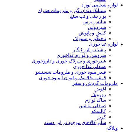
لوازم شخصی نوزاد
پستانک،دندان گیر و ملزومات همراه
پوار بینی و تب سنج
شانه و برس
شیردوش
کفش و پاپوش
ناخنگیر و مسواک
لوازم غذاخوری
پیشبند و آروغ گیر
سرویس و لوازم غذاخوری
شیرخوری و سرلاک خوری و داروخوری
صندلی غذا خوری
فیدر میوه خوری و ملزومات شستشو
قمقمه،فلاسک و لیوان آبمیوه خوری
ملزومات گردش و سفر
آغوش
روروئک
ساک لوازم
صندلی ماشین
کالسکه
کریر
سایر کالاهای موجود در این دسته
وبلاگ