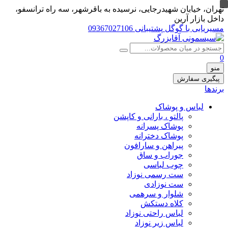
تهران، خيابان شهيدرجايى، نرسیده به باقرشهر، سه راه ترانسفو،
داخل بازار آرین
مسیریابی با گوگل
پشتیبانی 09367027106
0
منو
پیگیری سفارش
برندها
لباس و پوشاک
پالتو ، بارانی و کاپشن
پوشاک پسرانه
پوشاک دخترانه
پیراهن و سارافون
جوراب و ساق
چوب لباسی
ست رسمی نوزاد
ست نوزادی
شلوار و سرهمی
کلاه دستکش
لباس راحتی نوزاد
لباس زیر نوزاد