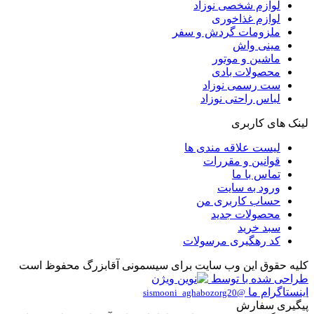
لوازم شخصی نوزاد
لوازم غذاخوری
ملزومات گردش و سفر
مینی واش
ماشین و موتور
محصولات بادی
ست رسمی نوزاد
لباس راحتی نوزاد
لینک های کاربری
لیست علاقه مندی ها
قوانین و مقررات
تماس با ما
ورود به سایت
حساب کاربری من
محصولات جدید
سبد خرید
کد رهگیری مرسولات
کلیه حقوق این وب سایت برای سیسمونی آقابزرگ محفوظ است
طراحی شده با
توسط
اینستاگرام ما
@sismooni_aghabozorg20
پیگیری سفارش