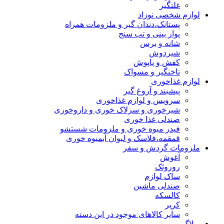
غلتگیر
لوازم شخصی نوزاد
پستانک،دندان گیر و ملزومات همراه
پوار بینی و تب سنج
شانه و برس
شیردوش
کفش و پاپوش
ناخنگیر و مسواک
لوازم غذاخوری
پیشبند و آروغ گیر
سرویس و لوازم غذاخوری
شیرخوری و سرلاک خوری و داروخوری
صندلی غذا خوری
فیدر میوه خوری و ملزومات شستشو
قمقمه،فلاسک و لیوان آبمیوه خوری
ملزومات گردش و سفر
آغوش
روروئک
ساک لوازم
صندلی ماشین
کالسکه
کریر
سایر کالاهای موجود در این دسته
وبلاگ