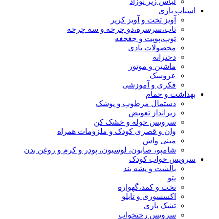
لباس زیر نوزاد
اسباب بازی
آویز تخت و آویز کریر
تاب،سرسره،دو چرخه و سه چرخه
توپ،پوپت و جغجغه
محصولات بادی
دخترانه
ماشین و موتور
عروسک
فکری و آموزشی
بهداشت و حمام
دستمال مرطوب و پوشک
زیرانداز تعویض
سرویس حوله و خشک کن
وان و قصری کودک و ملزومات همراه
مینی واش
شامپو، صابون، لوسیون، پودر و کرم و روغن بدن
سرویس خواب کودک
بالشت و پشه بند
پتو
تخت و کمد،گهواره
اکسسوری و تابلو
تشک بازی
سرویس رختخواب