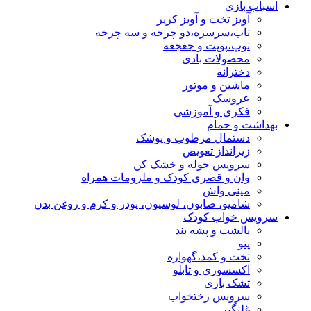
اسباب بازی
آویز تخت و آویز کریر
تاب،سرسره،دو چرخه و سه چرخه
توپ،پوپت و جغجغه
محصولات بادی
دخترانه
ماشین و موتور
عروسک
فکری و آموزشی
بهداشت و حمام
دستمال مرطوب و پوشک
زیرانداز تعویض
سرویس حوله و خشک کن
وان و قصری کودک و ملزومات همراه
مینی واش
شامپو، صابون، لوسیون، پودر و کرم و روغن بدن
سرویس خواب کودک
بالشت و پشه بند
پتو
تخت و کمد،گهواره
اکسسوری و تابلو
تشک بازی
سرویس رختخواب
غلتگیر