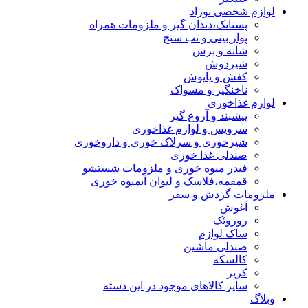
لوازم شخصی نوزاد
پستانک،دندان گیر و ملزومات همراه
پوار بینی و تب سنج
شانه و برس
شیردوش
کفش و پاپوش
ناخنگیر و مسواک
لوازم غذاخوری
پیشبند و آروغ گیر
سرویس و لوازم غذاخوری
شیرخوری و سرلاک خوری و داروخوری
صندلی غذا خوری
فیدر میوه خوری و ملزومات شستشو
قمقمه،فلاسک و لیوان آبمیوه خوری
ملزومات گردش و سفر
آغوش
روروئک
ساک لوازم
صندلی ماشین
کالسکه
کریر
سایر کالاهای موجود در این دسته
وبلاگ