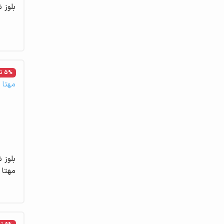
بلوز شل
5% تخفیف
عدم 
مهتا