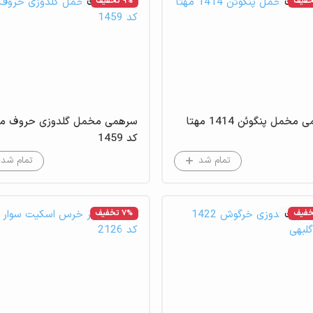
موجودی
9% تخفیف
عدم موجودی
مخمل پنگوئن 1414 مهتا
سرهمی مخمل گلدوزی حروف مه
کد 1459
تمام شد
تمام شد
موجودی
7% تخفیف