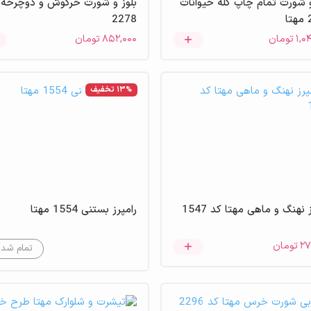
و شورت تمام چاپ کله حیوانات
بلوز و شورت خرگوش و دوچرخه 
ا
2278
۱,۰
تومان
۸۵۲,۰۰۰
تومان
13% تخفیف
عدم موجودی
 نهنگ و ماهی مهتا کد 1547
رامپرز بستنی 1554 مهتا
۲۷
تومان
تمام شد