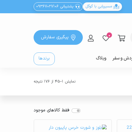
مسیریابی با گوگل
پشتیبانی 09367027106
0
پیگیری سفارش
دش و سفر
وبلاگ
برندها
نمایش 1–45 از 176 نتیجه
فقط کالاهای موجود