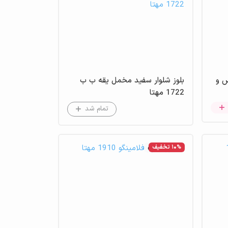
س و
بلوز شلوار سفید مخمل یقه ب ب
1722 مهتا
تمام شد
10% تخفیف
عدم موجودی