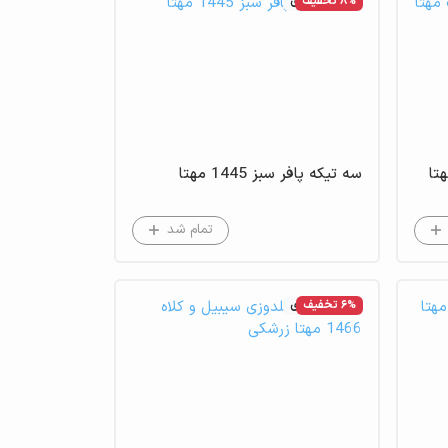
8% تخفیف
عدم موجودی
تا
سه تیکه پافر سبز 1445 مهتا
تمام شد
6% تخفیف
عدم موجودی