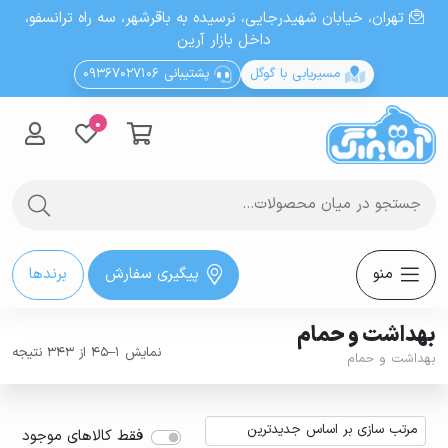
تهران، خيابان شهيدرجايى، نرسیده به باقرشهر، سه راه ترانسفو،
داخل بازار آرین
مسیریابی با گوگل
پشتیبانی 09367027106
0
منو
پیگیری سفارش
برندها
بهداشت و حمام
نمایش 1–45 از 343 نتیجه
بهداشت و حمام
فقط کالاهای موجود