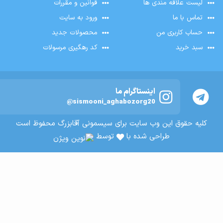
لیست علاقه مندی ها
قوانین و مقررات
تماس با ما
ورود به سایت
حساب کاربری من
محصولات جدید
سبد خرید
کد رهگیری مرسولات
اینستاگرام ما
@sismooni_aghabozorg20
کلیه حقوق این وب سایت برای سیسمونی آقابزرگ محفوظ است
طراحی شده با
توسط