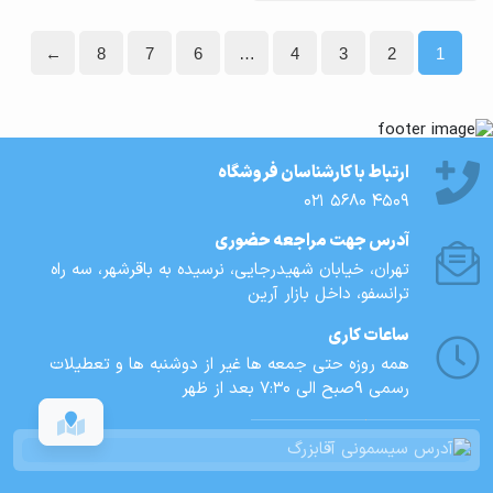
←
8
7
6
…
4
3
2
1
ارتباط با کارشناسان فروشگاه
021 5680 4509
آدرس جهت مراجعه حضوری
تهران، خيابان شهيدرجايى، نرسیده به باقرشهر، سه راه
ترانسفو، داخل بازار آرین
ساعات کاری
همه روزه حتی جمعه ها غیر از دوشنبه ها و تعطیلات
رسمی 9صبح الی 7:30 بعد از ظهر