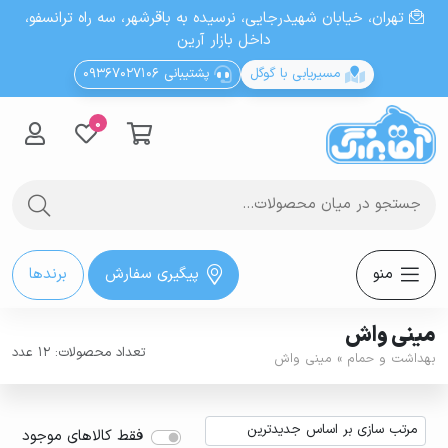
تهران، خيابان شهيدرجايى، نرسیده به باقرشهر، سه راه ترانسفو،
داخل بازار آرین
مسیریابی با گوگل
پشتیبانی 09367027106
0
منو
پیگیری سفارش
برندها
مینی واش
تعداد محصولات: 12 عدد
بهداشت و حمام
»
مینی واش
فقط کالاهای موجود