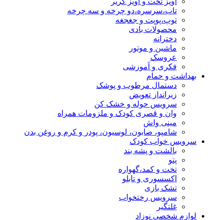
آویز تخت و آویز کریر
تاب،سرسره،دو چرخه و سه چرخه
توپ،پوپت و جغجغه
محصولات بادی
دخترانه
ماشین و موتور
عروسک
فکری و آموزشی
بهداشت و حمام
دستمال مرطوب و پوشک
زیرانداز تعویض
سرویس حوله و خشک کن
وان و قصری کودک و ملزومات همراه
مینی واش
شامپو، صابون، لوسیون، پودر و کرم و روغن بدن
سرویس خواب کودک
بالشت و پشه بند
پتو
تخت و کمد،گهواره
اکسسوری و تابلو
تشک بازی
سرویس رختخواب
غلتگیر
لوازم شخصی نوزاد