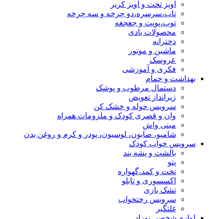
آویز تخت و آویز کریر
تاب،سرسره،دو چرخه و سه چرخه
توپ،پوپت و جغجغه
محصولات بادی
دخترانه
ماشین و موتور
عروسک
فکری و آموزشی
بهداشت و حمام
دستمال مرطوب و پوشک
زیرانداز تعویض
سرویس حوله و خشک کن
وان و قصری کودک و ملزومات همراه
مینی واش
شامپو، صابون، لوسیون، پودر و کرم و روغن بدن
سرویس خواب کودک
بالشت و پشه بند
پتو
تخت و کمد،گهواره
اکسسوری و تابلو
تشک بازی
سرویس رختخواب
غلتگیر
لوازم شخصی نوزاد