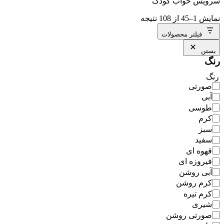
سرویس خواب کودک
نمایش 1–45 از 108 نتیجه
فیلتر محصولات
بستن
رنگ
رنگ
صورتی
آبی
طوسی
کرم
سبز
سفید
قهوه ای
فیروزه ای
آبی روشن
کرم روشن
کرم تیره
شیری
صورتی روشن