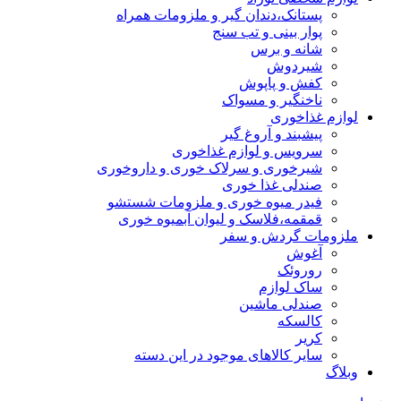
پستانک،دندان گیر و ملزومات همراه
پوار بینی و تب سنج
شانه و برس
شیردوش
کفش و پاپوش
ناخنگیر و مسواک
لوازم غذاخوری
پیشبند و آروغ گیر
سرویس و لوازم غذاخوری
شیرخوری و سرلاک خوری و داروخوری
صندلی غذا خوری
فیدر میوه خوری و ملزومات شستشو
قمقمه،فلاسک و لیوان آبمیوه خوری
ملزومات گردش و سفر
آغوش
روروئک
ساک لوازم
صندلی ماشین
کالسکه
کریر
سایر کالاهای موجود در این دسته
وبلاگ