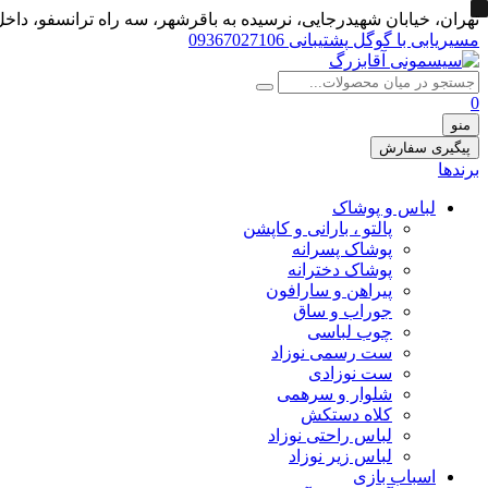
تهران، خيابان شهيدرجايى، نرسیده به باقرشهر، سه راه ترانسفو، داخل 
مسیریابی با گوگل
پشتیبانی 09367027106
0
منو
پیگیری سفارش
برندها
لباس و پوشاک
پالتو ، بارانی و کاپشن
پوشاک پسرانه
پوشاک دخترانه
پیراهن و سارافون
جوراب و ساق
چوب لباسی
ست رسمی نوزاد
ست نوزادی
شلوار و سرهمی
کلاه دستکش
لباس راحتی نوزاد
لباس زیر نوزاد
اسباب بازی