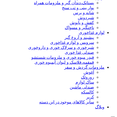
پستانک،دندان گیر و ملزومات همراه
پوار بینی و تب سنج
شانه و برس
شیردوش
کفش و پاپوش
ناخنگیر و مسواک
لوازم غذاخوری
پیشبند و آروغ گیر
سرویس و لوازم غذاخوری
شیرخوری و سرلاک خوری و داروخوری
صندلی غذا خوری
فیدر میوه خوری و ملزومات شستشو
قمقمه،فلاسک و لیوان آبمیوه خوری
ملزومات گردش و سفر
آغوش
روروئک
ساک لوازم
صندلی ماشین
کالسکه
کریر
سایر کالاهای موجود در این دسته
وبلاگ