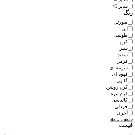
سایز 45
رنگ
رنگ
صورتی
آبی
طوسی
کرم
سبز
سفید
قرمز
سرمه ای
قهوه ای
گلبهی
کرم روشن
کرم تیره
کالباسی
خردلی
آجری
Show 2 more
قیمت