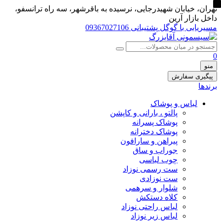
تهران، خيابان شهيدرجايى، نرسیده به باقرشهر، سه راه ترانسفو،
داخل بازار آرین
مسیریابی با گوگل
پشتیبانی 09367027106
0
منو
پیگیری سفارش
برندها
لباس و پوشاک
پالتو ، بارانی و کاپشن
پوشاک پسرانه
پوشاک دخترانه
پیراهن و سارافون
جوراب و ساق
چوب لباسی
ست رسمی نوزاد
ست نوزادی
شلوار و سرهمی
کلاه دستکش
لباس راحتی نوزاد
لباس زیر نوزاد