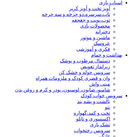
اسباب بازی
آویز تخت و آویز کریر
تاب،سرسره،دو چرخه و سه چرخه
توپ،پوپت و جغجغه
محصولات بادی
دخترانه
ماشین و موتور
عروسک
فکری و آموزشی
بهداشت و حمام
دستمال مرطوب و پوشک
زیرانداز تعویض
سرویس حوله و خشک کن
وان و قصری کودک و ملزومات همراه
مینی واش
شامپو، صابون، لوسیون، پودر و کرم و روغن بدن
سرویس خواب کودک
بالشت و پشه بند
پتو
تخت و کمد،گهواره
اکسسوری و تابلو
تشک بازی
سرویس رختخواب
غلتگیر