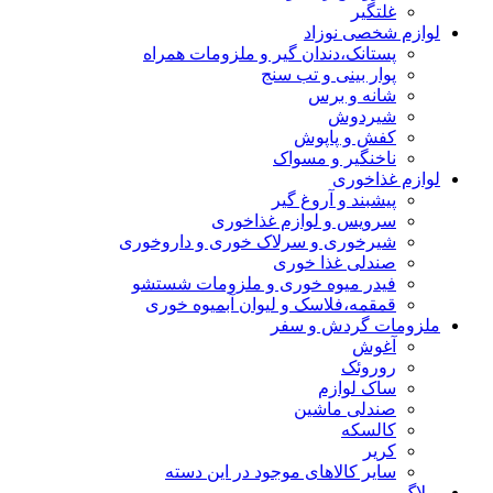
غلتگیر
لوازم شخصی نوزاد
پستانک،دندان گیر و ملزومات همراه
پوار بینی و تب سنج
شانه و برس
شیردوش
کفش و پاپوش
ناخنگیر و مسواک
لوازم غذاخوری
پیشبند و آروغ گیر
سرویس و لوازم غذاخوری
شیرخوری و سرلاک خوری و داروخوری
صندلی غذا خوری
فیدر میوه خوری و ملزومات شستشو
قمقمه،فلاسک و لیوان آبمیوه خوری
ملزومات گردش و سفر
آغوش
روروئک
ساک لوازم
صندلی ماشین
کالسکه
کریر
سایر کالاهای موجود در این دسته
وبلاگ