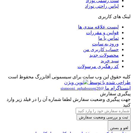
ست رسمی نوزاد
لباس راحتی نوزاد
لینک های کاربری
لیست علاقه مندی ها
قوانین و مقررات
تماس با ما
ورود به سایت
حساب کاربری من
محصولات جدید
سبد خرید
کد رهگیری مرسولات
کلیه حقوق این وب سایت برای سیسمونی آقابزرگ محفوظ است
طراحی شده با
توسط
اینستاگرام ما
@sismooni_aghabozorg20
پیگیری سفارش
جهت پیگیری وضعیت سفارش لطفا شماره آن را در فیلد زیر وارد
کنید
ثبت و بررسی وضعیت سفارش
لغو و بستن