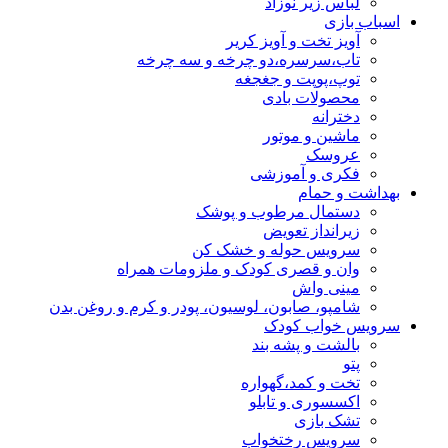
لباس زیر نوزاد
اسباب بازی
آویز تخت و آویز کریر
تاب،سرسره،دو چرخه و سه چرخه
توپ،پوپت و جغجغه
محصولات بادی
دخترانه
ماشین و موتور
عروسک
فکری و آموزشی
بهداشت و حمام
دستمال مرطوب و پوشک
زیرانداز تعویض
سرویس حوله و خشک کن
وان و قصری کودک و ملزومات همراه
مینی واش
شامپو، صابون، لوسیون، پودر و کرم و روغن بدن
سرویس خواب کودک
بالشت و پشه بند
پتو
تخت و کمد،گهواره
اکسسوری و تابلو
تشک بازی
سرویس رختخواب