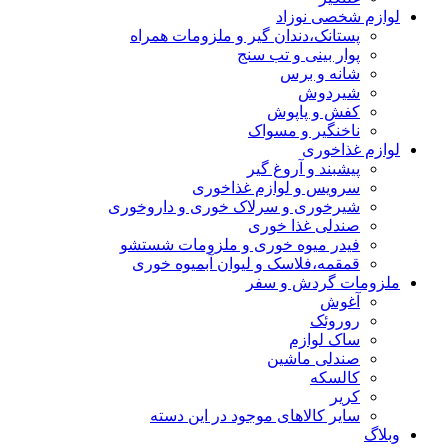
لوازم شخصی نوزاد
پستانک،دندان گیر و ملزومات همراه
پوار بینی و تب سنج
شانه و برس
شیردوش
کفش و پاپوش
ناخنگیر و مسواک
لوازم غذاخوری
پیشبند و آروغ گیر
سرویس و لوازم غذاخوری
شیرخوری و سرلاک خوری و داروخوری
صندلی غذا خوری
فیدر میوه خوری و ملزومات شستشو
قمقمه،فلاسک و لیوان آبمیوه خوری
ملزومات گردش و سفر
آغوش
روروئک
ساک لوازم
صندلی ماشین
کالسکه
کریر
سایر کالاهای موجود در این دسته
وبلاگ