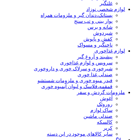
غلتگیر
لوازم شخصی نوزاد
پستانک،دندان گیر و ملزومات همراه
پوار بینی و تب سنج
شانه و برس
شیردوش
کفش و پاپوش
ناخنگیر و مسواک
لوازم غذاخوری
پیشبند و آروغ گیر
سرویس و لوازم غذاخوری
شیرخوری و سرلاک خوری و داروخوری
صندلی غذا خوری
فیدر میوه خوری و ملزومات شستشو
قمقمه،فلاسک و لیوان آبمیوه خوری
ملزومات گردش و سفر
آغوش
روروئک
ساک لوازم
صندلی ماشین
کالسکه
کریر
سایر کالاهای موجود در این دسته
وبلاگ