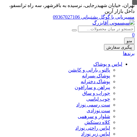
تهران، خيابان شهيدرجايى، نرسیده به باقرشهر، سه راه ترانسفو،
داخل بازار آرین
مسیریابی با گوگل
پشتیبانی 09367027106
0
منو
پیگیری سفارش
برندها
لباس و پوشاک
پالتو ، بارانی و کاپشن
پوشاک پسرانه
پوشاک دخترانه
پیراهن و سارافون
جوراب و ساق
چوب لباسی
ست رسمی نوزاد
ست نوزادی
شلوار و سرهمی
کلاه دستکش
لباس راحتی نوزاد
لباس زیر نوزاد