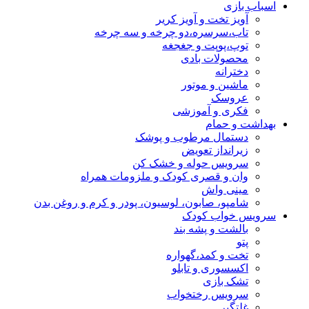
اسباب بازی
آویز تخت و آویز کریر
تاب،سرسره،دو چرخه و سه چرخه
توپ،پوپت و جغجغه
محصولات بادی
دخترانه
ماشین و موتور
عروسک
فکری و آموزشی
بهداشت و حمام
دستمال مرطوب و پوشک
زیرانداز تعویض
سرویس حوله و خشک کن
وان و قصری کودک و ملزومات همراه
مینی واش
شامپو، صابون، لوسیون، پودر و کرم و روغن بدن
سرویس خواب کودک
بالشت و پشه بند
پتو
تخت و کمد،گهواره
اکسسوری و تابلو
تشک بازی
سرویس رختخواب
غلتگیر