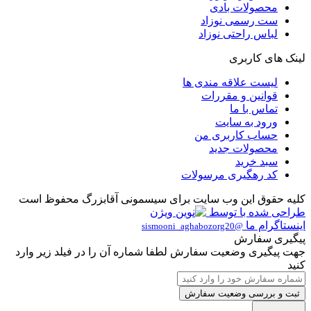
محصولات بادی
ست رسمی نوزاد
لباس راحتی نوزاد
لینک های کاربری
لیست علاقه مندی ها
قوانین و مقررات
تماس با ما
ورود به سایت
حساب کاربری من
محصولات جدید
سبد خرید
کد رهگیری مرسولات
کلیه حقوق این وب سایت برای سیسمونی آقابزرگ محفوظ است
طراحی شده با
توسط
اینستاگرام ما
@sismooni_aghabozorg20
پیگیری سفارش
جهت پیگیری وضعیت سفارش لطفا شماره آن را در فیلد زیر وارد
کنید
ثبت و بررسی وضعیت سفارش