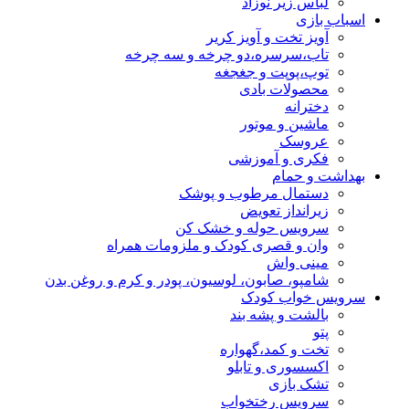
لباس زیر نوزاد
اسباب بازی
آویز تخت و آویز کریر
تاب،سرسره،دو چرخه و سه چرخه
توپ،پوپت و جغجغه
محصولات بادی
دخترانه
ماشین و موتور
عروسک
فکری و آموزشی
بهداشت و حمام
دستمال مرطوب و پوشک
زیرانداز تعویض
سرویس حوله و خشک کن
وان و قصری کودک و ملزومات همراه
مینی واش
شامپو، صابون، لوسیون، پودر و کرم و روغن بدن
سرویس خواب کودک
بالشت و پشه بند
پتو
تخت و کمد،گهواره
اکسسوری و تابلو
تشک بازی
سرویس رختخواب