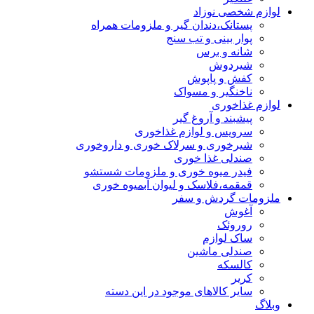
لوازم شخصی نوزاد
پستانک،دندان گیر و ملزومات همراه
پوار بینی و تب سنج
شانه و برس
شیردوش
کفش و پاپوش
ناخنگیر و مسواک
لوازم غذاخوری
پیشبند و آروغ گیر
سرویس و لوازم غذاخوری
شیرخوری و سرلاک خوری و داروخوری
صندلی غذا خوری
فیدر میوه خوری و ملزومات شستشو
قمقمه،فلاسک و لیوان آبمیوه خوری
ملزومات گردش و سفر
آغوش
روروئک
ساک لوازم
صندلی ماشین
کالسکه
کریر
سایر کالاهای موجود در این دسته
وبلاگ