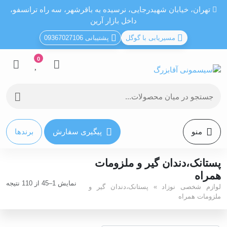
تهران، خيابان شهيدرجايى، نرسیده به باقرشهر، سه راه ترانسفو،
داخل بازار آرین
مسیریابی با گوگل
پشتیبانی 09367027106
0
منو
پیگیری سفارش
برندها
پستانک،دندان گیر و ملزومات
همراه
نمایش 1–45 از 110 نتیجه
لوازم شخصی نوزاد
»
پستانک،دندان گیر و
ملزومات همراه