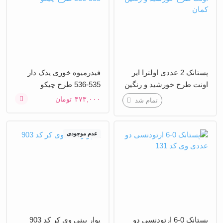
پستانک 2 عددی اولترا ایر
فیدرمیوه خوری یدک دار
اونت طرح خورشید و رنگین
535-536 طرح چیکو
کمان
۴۷۳,۰۰۰
تومان
تمام شد
عدم موجودی
پستانک 0-6 ارتودنسی دو
پوار بینی وی کر کد 903