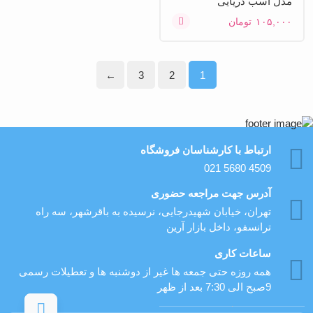
مدل اسب دریایی
۱۰۵,۰۰۰
تومان
←
3
2
1
ارتباط با کارشناسان فروشگاه
021 5680 4509
آدرس جهت مراجعه حضوری
تهران، خيابان شهيدرجايى، نرسیده به باقرشهر، سه راه
ترانسفو، داخل بازار آرین
ساعات کاری
همه روزه حتی جمعه ها غیر از دوشنبه ها و تعطیلات رسمی
9صبح الی 7:30 بعد از ظهر