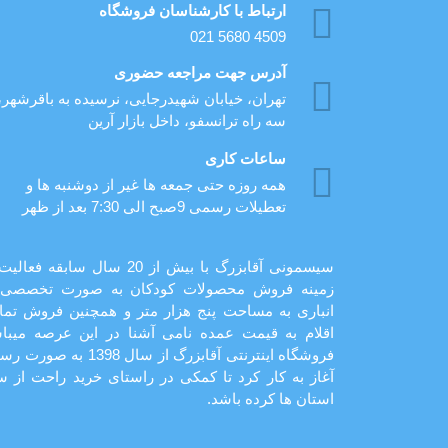
ارتباط با کارشناسان فروشگاه
021 5680 4509
آدرس جهت مراجعه حضوری
تهران، خيابان شهيدرجايى، نرسیده به باقرشهر،
سه راه ترانسفو، داخل بازار آرین
ساعات کاری
همه روزه حتی جمعه ها غیر از دوشنبه ها و
تعطیلات رسمی 9صبح الی 7:30 بعد از ظهر
سیسمونی آقابزرگ با بیش از 20 سال سابقه فع
زمینه فروش محصولات کودکان به صورت تخصصی 
انباری به مساحت پنج هزار متر و همچنین فروش تما
اقلام به قیمت عمده نامی آشنا در این عرصه میباش
فروشگاه اینترنتی آقابزرگ از سال 1398 به 
آغاز به کار کرد تا کمکی در راستای خرید راحت از س
استان ها کرده باشد.