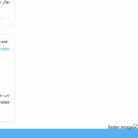
پوار بی
۱,۰۰۰
عدم 
تب سن
mometer