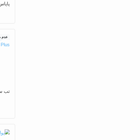
پاپاس
عدم 
تب سنج چی