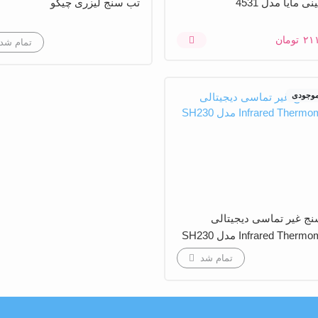
نی مایا مدل 4531
تب سنج لیزری چیكو
۲۱
تومان
تمام شد
موجودی
ج غیر تماسی دیجیتالی
Infrared Ther مدل SH230
تمام شد