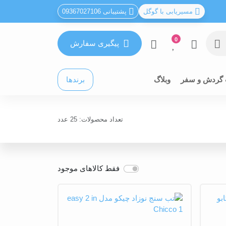
مسیریابی با گوگل
پشتیبانی 09367027106
0
پیگیری سفارش
 گردش و سفر
وبلاگ
برندها
تعداد محصولات: 25 عدد
فقط کالاهای موجود