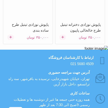
پاپوش نوزادی دخترانه تیتیل
پاپوش نوزادی تیتیل طرح
طرح خالخالی پاپیون
ساده بندی
۳۵۰,۰۰۰
تومان
۳۵۰,۰۰۰
تومان
ارتباط با کارشناسان فروشگاه
021 5680 4509
آدرس جهت مراجعه حضوری
تهران، خيابان شهيدرجايى، نرسیده به باقرشهر، سه راه
ترانسفو، داخل بازار آرین
ساعات کاری
همه روزه حتی جمعه ها غیر از دوشنبه ها و تعطیلات
رسمی 9صبح الی 7:30 بعد از ظهر