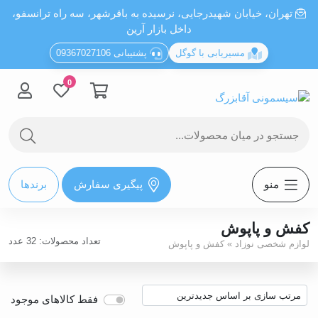
تهران، خيابان شهيدرجايى، نرسیده به باقرشهر، سه راه ترانسفو،
داخل بازار آرین
مسیریابی با گوگل
پشتیبانی 09367027106
0
منو
پیگیری سفارش
برندها
کفش و پاپوش
تعداد محصولات: 32 عدد
لوازم شخصی نوزاد
»
کفش و پاپوش
فقط کالاهای موجود