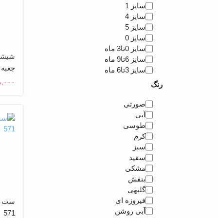
سایز 1
سایز 4
سایز 5
سایز 0
سایز 0تا3 ماه
شیشه 
سایز 6تا9 ماه
جعبه 250 میل
سایز 3تا6 ماه
۸,۰۰۰
رنگ
رنگ
صورتی
آبی
طوسی
کرم
سبز
سفید
مشکی
بنفش
گلبهی
فیروزه ای
ست دا
آبی روشن
571