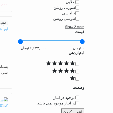
طلایی
۰,۰۰۰
صورتی روشن
کالباسی
طوسی روشن
عدم 
Show 2 more
قیمت
امتیازدهی
امتیاز
شی 3+
وضعیت
دسترسی
موجود در انبار
در انبار موجود نمی باشد
اعمال کردن