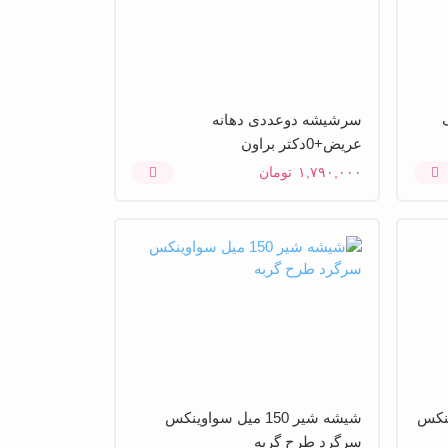
سرشیشه دوعددی دهانه
عریض+0دکتر براون
۱,۷۹۰,۰۰۰
تومان
ه سواوینکس
شیشه شیر 150 میل سواوینکس
سرگرد طرح گربه