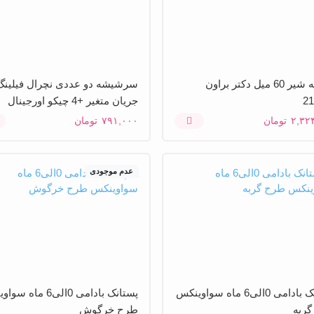
شیشه شیر 60 میل دکتر براون
سرشیشه دو عددی نچرال فیلینگ
جریان متغیر +4 چیکو اورجینال
۲,۳۲
تومان
۷۹۱,۰۰۰
تومان
عدم موجودی
پستانک بادامی 0الی6 ماه سواوینکس
پستانک بادامی 0الی6 ما
ربه
طرح خرگوش