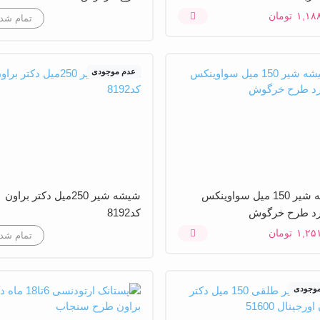
۱,۱۸
تومان
تمام شد
عدم موجودی
شیشه شیر 150 میل سواوینکس
شیشه شیر 250میل دکتر براون
د طرح خرگوش
کد8192
۱,۲۵
تومان
تمام شد
موجودی