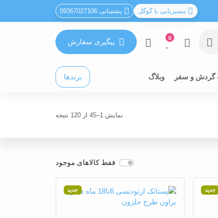
مسیریابی با گوگل
پشتیبانی 09367027106
0
پیگیری سفارش
 گردش و سفر
وبلاگ
برندها
نمایش 1–45 از 120 نتیجه
فقط کالاهای موجود
جدید
جدید