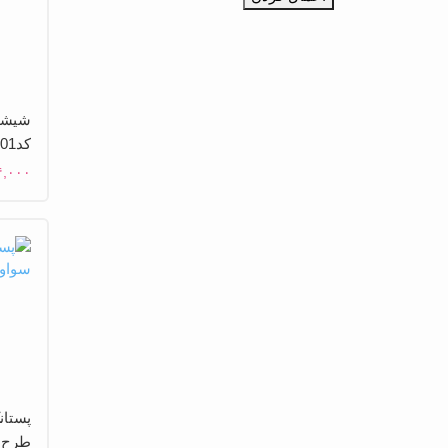
کد2101
۴,۰۰۰
طرح گ