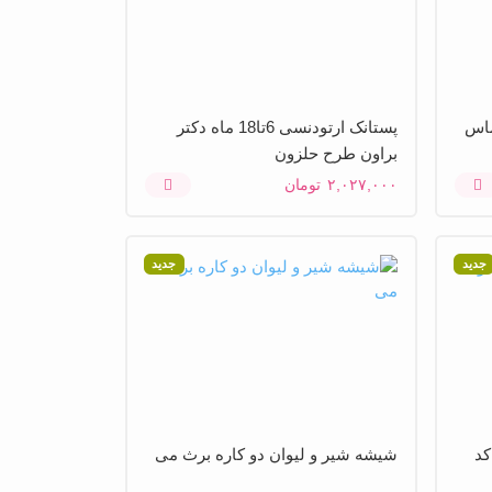
ماس
پستانک ارتودنسی 6تا18 ماه دکتر
براون طرح حلزون
۲,۰۲۷,۰۰۰
تومان
جدید
جدید
کد
شیشه شیر و لیوان دو کاره برث می