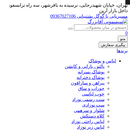
تهران، خيابان شهيدرجايى، نرسیده به باقرشهر، سه راه ترانسفو،
داخل بازار آرین
مسیریابی با گوگل
پشتیبانی 09367027106
0
منو
پیگیری سفارش
برندها
لباس و پوشاک
پالتو ، بارانی و کاپشن
پوشاک پسرانه
پوشاک دخترانه
پیراهن و سارافون
جوراب و ساق
چوب لباسی
ست رسمی نوزاد
ست نوزادی
شلوار و سرهمی
کلاه دستکش
لباس راحتی نوزاد
لباس زیر نوزاد