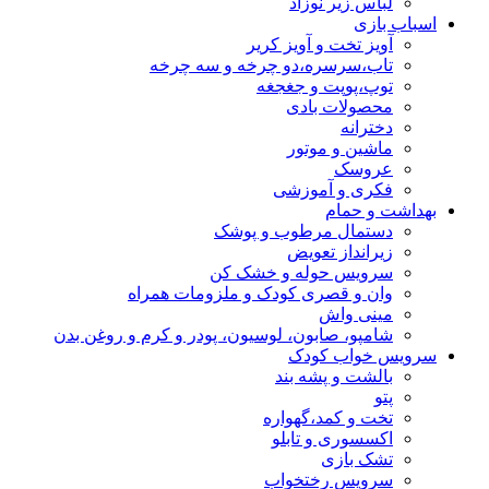
لباس زیر نوزاد
اسباب بازی
آویز تخت و آویز کریر
تاب،سرسره،دو چرخه و سه چرخه
توپ،پوپت و جغجغه
محصولات بادی
دخترانه
ماشین و موتور
عروسک
فکری و آموزشی
بهداشت و حمام
دستمال مرطوب و پوشک
زیرانداز تعویض
سرویس حوله و خشک کن
وان و قصری کودک و ملزومات همراه
مینی واش
شامپو، صابون، لوسیون، پودر و کرم و روغن بدن
سرویس خواب کودک
بالشت و پشه بند
پتو
تخت و کمد،گهواره
اکسسوری و تابلو
تشک بازی
سرویس رختخواب