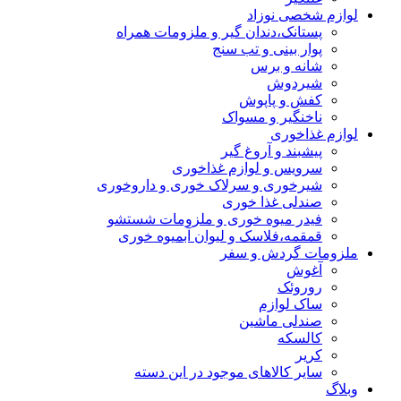
لوازم شخصی نوزاد
پستانک،دندان گیر و ملزومات همراه
پوار بینی و تب سنج
شانه و برس
شیردوش
کفش و پاپوش
ناخنگیر و مسواک
لوازم غذاخوری
پیشبند و آروغ گیر
سرویس و لوازم غذاخوری
شیرخوری و سرلاک خوری و داروخوری
صندلی غذا خوری
فیدر میوه خوری و ملزومات شستشو
قمقمه،فلاسک و لیوان آبمیوه خوری
ملزومات گردش و سفر
آغوش
روروئک
ساک لوازم
صندلی ماشین
کالسکه
کریر
سایر کالاهای موجود در این دسته
وبلاگ