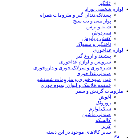
غلتگیر
لوازم شخصی نوزاد
پستانک،دندان گیر و ملزومات همراه
پوار بینی و تب سنج
شانه و برس
شیردوش
کفش و پاپوش
ناخنگیر و مسواک
لوازم غذاخوری
پیشبند و آروغ گیر
سرویس و لوازم غذاخوری
شیرخوری و سرلاک خوری و داروخوری
صندلی غذا خوری
فیدر میوه خوری و ملزومات شستشو
قمقمه،فلاسک و لیوان آبمیوه خوری
ملزومات گردش و سفر
آغوش
روروئک
ساک لوازم
صندلی ماشین
کالسکه
کریر
سایر کالاهای موجود در این دسته
وبلاگ