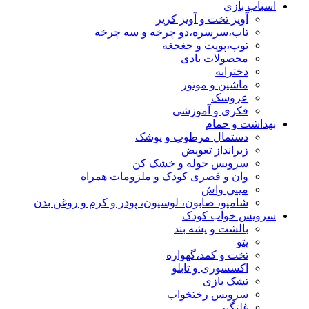
اسباب بازی
آویز تخت و آویز کریر
تاب،سرسره،دو چرخه و سه چرخه
توپ،پوپت و جغجغه
محصولات بادی
دخترانه
ماشین و موتور
عروسک
فکری و آموزشی
بهداشت و حمام
دستمال مرطوب و پوشک
زیرانداز تعویض
سرویس حوله و خشک کن
وان و قصری کودک و ملزومات همراه
مینی واش
شامپو، صابون، لوسیون، پودر و کرم و روغن بدن
سرویس خواب کودک
بالشت و پشه بند
پتو
تخت و کمد،گهواره
اکسسوری و تابلو
تشک بازی
سرویس رختخواب
غلتگیر