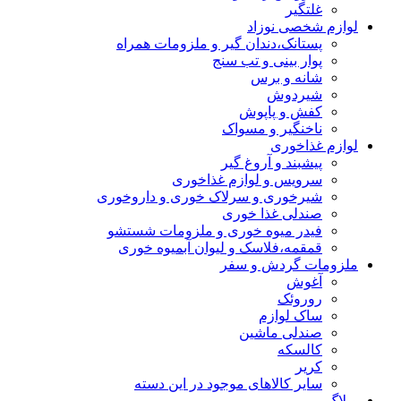
غلتگیر
لوازم شخصی نوزاد
پستانک،دندان گیر و ملزومات همراه
پوار بینی و تب سنج
شانه و برس
شیردوش
کفش و پاپوش
ناخنگیر و مسواک
لوازم غذاخوری
پیشبند و آروغ گیر
سرویس و لوازم غذاخوری
شیرخوری و سرلاک خوری و داروخوری
صندلی غذا خوری
فیدر میوه خوری و ملزومات شستشو
قمقمه،فلاسک و لیوان آبمیوه خوری
ملزومات گردش و سفر
آغوش
روروئک
ساک لوازم
صندلی ماشین
کالسکه
کریر
سایر کالاهای موجود در این دسته
وبلاگ