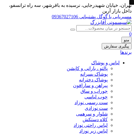
تهران، خيابان شهيدرجايى، نرسیده به باقرشهر، سه راه ترانسفو،
داخل بازار آرین
مسیریابی با گوگل
پشتیبانی 09367027106
0
منو
پیگیری سفارش
برندها
لباس و پوشاک
پالتو ، بارانی و کاپشن
پوشاک پسرانه
پوشاک دخترانه
پیراهن و سارافون
جوراب و ساق
چوب لباسی
ست رسمی نوزاد
ست نوزادی
شلوار و سرهمی
کلاه دستکش
لباس راحتی نوزاد
لباس زیر نوزاد