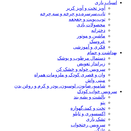
اسباب بازی
آویز تخت و آویز کریر
تاب،سرسره،دو چرخه و سه چرخه
توپ،پوپت و جغجغه
محصولات بادی
دخترانه
ماشین و موتور
عروسک
فکری و آموزشی
بهداشت و حمام
دستمال مرطوب و پوشک
زیرانداز تعویض
سرویس حوله و خشک کن
وان و قصری کودک و ملزومات همراه
مینی واش
شامپو، صابون، لوسیون، پودر و کرم و روغن بدن
سرویس خواب کودک
بالشت و پشه بند
پتو
تخت و کمد،گهواره
اکسسوری و تابلو
تشک بازی
سرویس رختخواب
غلتگیر