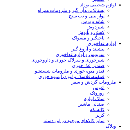
لوازم شخصی نوزاد
پستانک،دندان گیر و ملزومات همراه
پوار بینی و تب سنج
شانه و برس
شیردوش
کفش و پاپوش
ناخنگیر و مسواک
لوازم غذاخوری
پیشبند و آروغ گیر
سرویس و لوازم غذاخوری
شیرخوری و سرلاک خوری و داروخوری
صندلی غذا خوری
فیدر میوه خوری و ملزومات شستشو
قمقمه،فلاسک و لیوان آبمیوه خوری
ملزومات گردش و سفر
آغوش
روروئک
ساک لوازم
صندلی ماشین
کالسکه
کریر
سایر کالاهای موجود در این دسته
وبلاگ