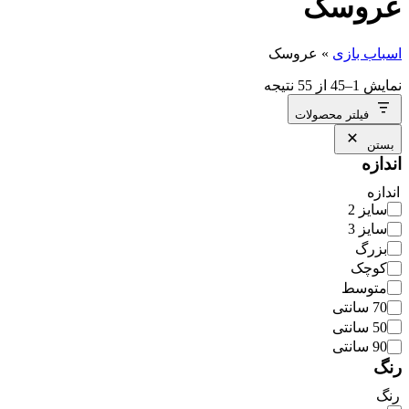
عروسک
اسباب بازی
»
عروسک
نمایش 1–45 از 55 نتیجه
فیلتر محصولات
بستن
اندازه
اندازه
سایز 2
سایز 3
بزرگ
کوچک
متوسط
70 سانتی
50 سانتی
90 سانتی
رنگ
رنگ