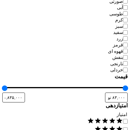
صورتی
آبی
طوسی
کرم
سبز
سفید
زرد
قرمز
قهوه ای
بنفش
نارنجی
خردلی
قیمت
امتیازدهی
امتیاز