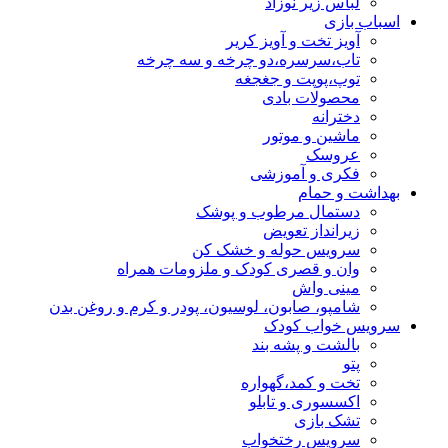
لباس زیر نوزاد
اسباب بازی
آویز تخت و آویز کریر
تاب،سرسره،دو چرخه و سه چرخه
توپ،پوپت و جغجغه
محصولات بادی
دخترانه
ماشین و موتور
عروسک
فکری و آموزشی
بهداشت و حمام
دستمال مرطوب و پوشک
زیرانداز تعویض
سرویس حوله و خشک کن
وان و قصری کودک و ملزومات همراه
مینی واش
شامپو، صابون، لوسیون، پودر و کرم و روغن بدن
سرویس خواب کودک
بالشت و پشه بند
پتو
تخت و کمد،گهواره
اکسسوری و تابلو
تشک بازی
سرویس رختخواب