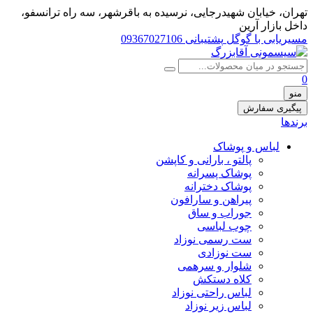
تهران، خيابان شهيدرجايى، نرسیده به باقرشهر، سه راه ترانسفو،
داخل بازار آرین
مسیریابی با گوگل
پشتیبانی 09367027106
0
منو
پیگیری سفارش
برندها
لباس و پوشاک
پالتو ، بارانی و کاپشن
پوشاک پسرانه
پوشاک دخترانه
پیراهن و سارافون
جوراب و ساق
چوب لباسی
ست رسمی نوزاد
ست نوزادی
شلوار و سرهمی
کلاه دستکش
لباس راحتی نوزاد
لباس زیر نوزاد