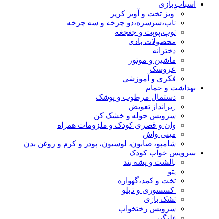
اسباب بازی
آویز تخت و آویز کریر
تاب،سرسره،دو چرخه و سه چرخه
توپ،پوپت و جغجغه
محصولات بادی
دخترانه
ماشین و موتور
عروسک
فکری و آموزشی
بهداشت و حمام
دستمال مرطوب و پوشک
زیرانداز تعویض
سرویس حوله و خشک کن
وان و قصری کودک و ملزومات همراه
مینی واش
شامپو، صابون، لوسیون، پودر و کرم و روغن بدن
سرویس خواب کودک
بالشت و پشه بند
پتو
تخت و کمد،گهواره
اکسسوری و تابلو
تشک بازی
سرویس رختخواب
غلتگیر