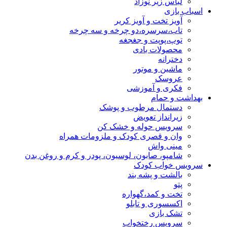
لباس زیر نوزاد
اسباب بازی
آویز تخت و آویز کریر
تاب،سرسره،دو چرخه و سه چرخه
توپ،پوپت و جغجغه
محصولات بادی
دخترانه
ماشین و موتور
عروسک
فکری و آموزشی
بهداشت و حمام
دستمال مرطوب و پوشک
زیرانداز تعویض
سرویس حوله و خشک کن
وان و قصری کودک و ملزومات همراه
مینی واش
شامپو، صابون، لوسیون، پودر و کرم و روغن بدن
سرویس خواب کودک
بالشت و پشه بند
پتو
تخت و کمد،گهواره
اکسسوری و تابلو
تشک بازی
سرویس رختخواب