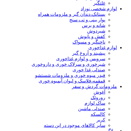
غلتگیر
لوازم شخصی نوزاد
پستانک،دندان گیر و ملزومات همراه
پوار بینی و تب سنج
شانه و برس
شیردوش
کفش و پاپوش
ناخنگیر و مسواک
لوازم غذاخوری
پیشبند و آروغ گیر
سرویس و لوازم غذاخوری
شیرخوری و سرلاک خوری و داروخوری
صندلی غذا خوری
فیدر میوه خوری و ملزومات شستشو
قمقمه،فلاسک و لیوان آبمیوه خوری
ملزومات گردش و سفر
آغوش
روروئک
ساک لوازم
صندلی ماشین
کالسکه
کریر
سایر کالاهای موجود در این دسته
وبلاگ