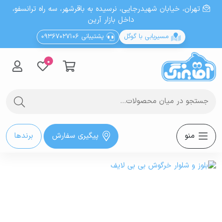
تهران، خيابان شهيدرجايى، نرسیده به باقرشهر، سه راه ترانسفو،
داخل بازار آرین
مسیریابی با گوگل
پشتیبانی 09367027106
0
منو
پیگیری سفارش
برندها