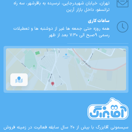
تهران، خيابان شهيدرجايى، نرسیده به باقرشهر، سه راه
ترانسفو، داخل بازار آرین
ساعات کاری
همه روزه حتی جمعه ها غیر از دوشنبه ها و تعطیلات
رسمی 9صبح الی 7:30 بعد از ظهر
سیسمونی آقابزرگ با بیش از 20 سال سابقه فعالیت در زمینه فروش