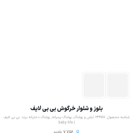
بلوز و شلوار خرگوش بی بی لایف
شناسه محصول:
14457
لباس و پوشاک
,
پوشاک پسرانه
,
پوشاک دخترانه
برند:
بی بی لایف
| baby life
7,756 بازدید