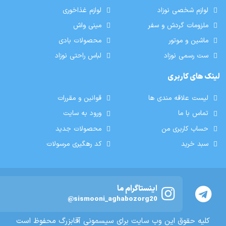
لوازم شخصی نوزاد
لوازم غذاخوری
ملزومات گردش و سفر
مینی واش
ماشین و موتور
محصولات بادی
ست رسمی نوزاد
لباس راحتی نوزاد
لینک های کاربری
لیست علاقه مندی ها
قوانین و مقررات
تماس با ما
ورود به سایت
حساب کاربری من
محصولات جدید
سبد خرید
کد رهگیری مرسولات
اینستاگرام ما
@sismooni_aghabozorg20
کلیه حقوق این وب سایت برای سیسمونی آقابزرگ محفوظ است