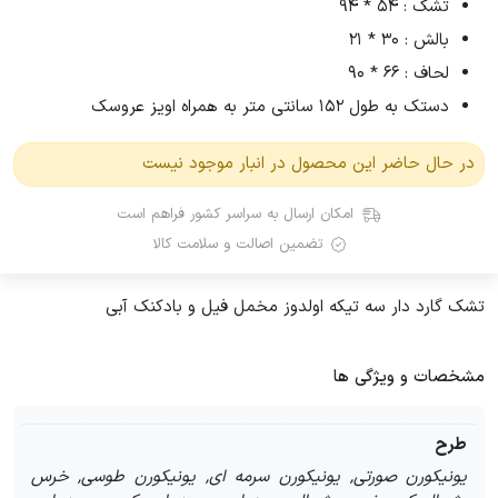
تشک : 54 * 94
بالش : 30 * 21
لحاف : 66 * 90
دستک به طول 152 سانتی متر به همراه اویز عروسک
در حال حاضر این محصول در انبار موجود نیست
امکان ارسال به سراسر کشور فراهم است
تضمین اصالت و سلامت کالا
تشک گارد دار سه تیکه اولدوز مخمل فیل و بادکنک آبی
مشخصات و ویژگی ها
طرح
یونیکورن صورتی, یونیکورن سرمه ای, یونیکورن طوسی, خرس