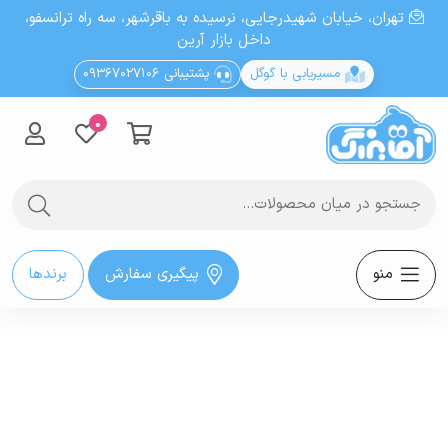
تهران، خيابان شهيدرجايى، نرسیده به باقرشهر، سه راه ترانسفو،
داخل بازار آرین
مسیریابی با گوگل
پشتیبانی 09367027106
0
منو
پیگیری سفارش
برندها