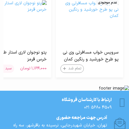
عدم موجودی
سرویس خواب مسافرتی وی نی
پتو نوجوان لاری استار طرح
پو طرح خورشید و رنگین کمان
خرس قرمز
۱,۱۶۴,۰۰۰
تومان
تمام شد
سبد خرید
ارتباط با کارشناسان فروشگاه
021 5680 4509
آدرس جهت مراجعه حضوری
تهران، خيابان شهيدرجايى، نرسیده به باقرشهر، سه راه