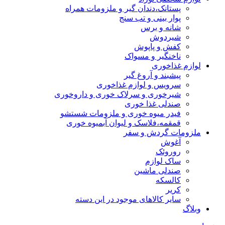
پستانک،دندان گیر و ملزومات همراه
پوار بینی و تب سنج
شانه و برس
شیردوش
کفش و پاپوش
ناخنگیر و مسواک
لوازم غذاخوری
پیشبند و آروغ گیر
سرویس و لوازم غذاخوری
شیرخوری و سرلاک خوری و داروخوری
صندلی غذا خوری
فیدر میوه خوری و ملزومات شستشو
قمقمه،فلاسک و لیوان آبمیوه خوری
ملزومات گردش و سفر
آغوش
روروئک
ساک لوازم
صندلی ماشین
کالسکه
کریر
سایر کالاهای موجود در این دسته
وبلاگ