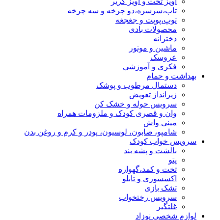
آویز تخت و آویز کریر
تاب،سرسره،دو چرخه و سه چرخه
توپ،پوپت و جغجغه
محصولات بادی
دخترانه
ماشین و موتور
عروسک
فکری و آموزشی
بهداشت و حمام
دستمال مرطوب و پوشک
زیرانداز تعویض
سرویس حوله و خشک کن
وان و قصری کودک و ملزومات همراه
مینی واش
شامپو، صابون، لوسیون، پودر و کرم و روغن بدن
سرویس خواب کودک
بالشت و پشه بند
پتو
تخت و کمد،گهواره
اکسسوری و تابلو
تشک بازی
سرویس رختخواب
غلتگیر
لوازم شخصی نوزاد