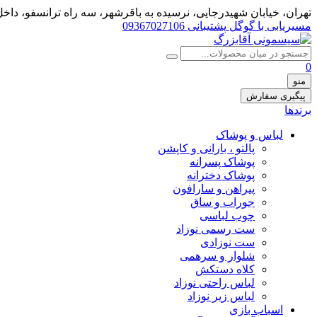
تهران، خيابان شهيدرجايى، نرسیده به باقرشهر، سه راه ترانسفو، داخل 
مسیریابی با گوگل
پشتیبانی 09367027106
0
منو
پیگیری سفارش
برندها
لباس و پوشاک
پالتو ، بارانی و کاپشن
پوشاک پسرانه
پوشاک دخترانه
پیراهن و سارافون
جوراب و ساق
چوب لباسی
ست رسمی نوزاد
ست نوزادی
شلوار و سرهمی
کلاه دستکش
لباس راحتی نوزاد
لباس زیر نوزاد
اسباب بازی