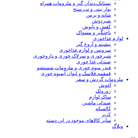
پستانک،دندان گیر و ملزومات همراه
پوار بینی و تب سنج
شانه و برس
شیردوش
کفش و پاپوش
ناخنگیر و مسواک
لوازم غذاخوری
پیشبند و آروغ گیر
سرویس و لوازم غذاخوری
شیرخوری و سرلاک خوری و داروخوری
صندلی غذا خوری
فیدر میوه خوری و ملزومات شستشو
قمقمه،فلاسک و لیوان آبمیوه خوری
ملزومات گردش و سفر
آغوش
روروئک
ساک لوازم
صندلی ماشین
کالسکه
کریر
سایر کالاهای موجود در این دسته
وبلاگ