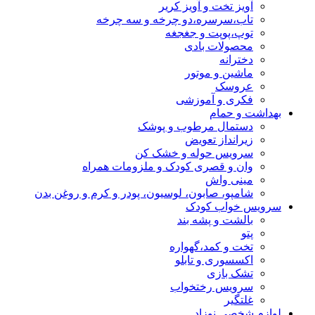
آویز تخت و آویز کریر
تاب،سرسره،دو چرخه و سه چرخه
توپ،پوپت و جغجغه
محصولات بادی
دخترانه
ماشین و موتور
عروسک
فکری و آموزشی
بهداشت و حمام
دستمال مرطوب و پوشک
زیرانداز تعویض
سرویس حوله و خشک کن
وان و قصری کودک و ملزومات همراه
مینی واش
شامپو، صابون، لوسیون، پودر و کرم و روغن بدن
سرویس خواب کودک
بالشت و پشه بند
پتو
تخت و کمد،گهواره
اکسسوری و تابلو
تشک بازی
سرویس رختخواب
غلتگیر
لوازم شخصی نوزاد