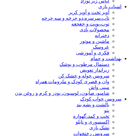
لباس زیر نوزاد
اسباب بازی
آویز تخت و آویز کریر
تاب،سرسره،دو چرخه و سه چرخه
توپ،پوپت و جغجغه
محصولات بادی
دخترانه
ماشین و موتور
عروسک
فکری و آموزشی
بهداشت و حمام
دستمال مرطوب و پوشک
زیرانداز تعویض
سرویس حوله و خشک کن
وان و قصری کودک و ملزومات همراه
مینی واش
شامپو، صابون، لوسیون، پودر و کرم و روغن بدن
سرویس خواب کودک
بالشت و پشه بند
پتو
تخت و کمد،گهواره
اکسسوری و تابلو
تشک بازی
سرویس رختخواب