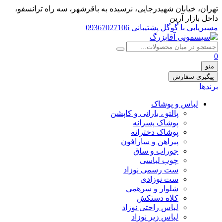
تهران، خيابان شهيدرجايى، نرسیده به باقرشهر، سه راه ترانسفو،
داخل بازار آرین
مسیریابی با گوگل
پشتیبانی 09367027106
0
منو
پیگیری سفارش
برندها
لباس و پوشاک
پالتو ، بارانی و کاپشن
پوشاک پسرانه
پوشاک دخترانه
پیراهن و سارافون
جوراب و ساق
چوب لباسی
ست رسمی نوزاد
ست نوزادی
شلوار و سرهمی
کلاه دستکش
لباس راحتی نوزاد
لباس زیر نوزاد