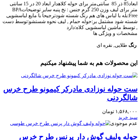
ابعاد85 ذر 85 سانتی‌متر برای حوله کلاهدار ابعاد 20 در 15 سانتی
متر برای لیف وزن 250 گرم جنس : نخ پنبه سایر توضیحاتBPA
Free:بله با لباس های هم رنگ شسته شودترجیحا با مایع لباسشویی
شسته شود مشتمل بر:حوله حمام , لیف نحوه شستشو:توسط دست
, توسط ماشین لباسشویی کلاه:دارد
مشخصات و ویژگی ها
رنگ
طلایی, نقره ای
این محصولات هم به شما پیشنهاد میکنیم
‎ست حوله نوزادی مادرکر کیمونو طرح خرس
شالگردنی
۱,۵۶۸,۰۰۰
تومان
سبد خرید
عدم موجودی
حوله ولیف گوش دار پرنس طرح خرس