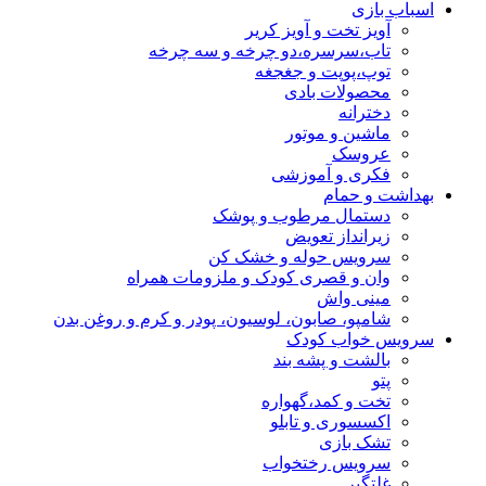
اسباب بازی
آویز تخت و آویز کریر
تاب،سرسره،دو چرخه و سه چرخه
توپ،پوپت و جغجغه
محصولات بادی
دخترانه
ماشین و موتور
عروسک
فکری و آموزشی
بهداشت و حمام
دستمال مرطوب و پوشک
زیرانداز تعویض
سرویس حوله و خشک کن
وان و قصری کودک و ملزومات همراه
مینی واش
شامپو، صابون، لوسیون، پودر و کرم و روغن بدن
سرویس خواب کودک
بالشت و پشه بند
پتو
تخت و کمد،گهواره
اکسسوری و تابلو
تشک بازی
سرویس رختخواب
غلتگیر