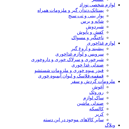
لوازم شخصی نوزاد
پستانک،دندان گیر و ملزومات همراه
پوار بینی و تب سنج
شانه و برس
شیردوش
کفش و پاپوش
ناخنگیر و مسواک
لوازم غذاخوری
پیشبند و آروغ گیر
سرویس و لوازم غذاخوری
شیرخوری و سرلاک خوری و داروخوری
صندلی غذا خوری
فیدر میوه خوری و ملزومات شستشو
قمقمه،فلاسک و لیوان آبمیوه خوری
ملزومات گردش و سفر
آغوش
روروئک
ساک لوازم
صندلی ماشین
کالسکه
کریر
سایر کالاهای موجود در این دسته
وبلاگ