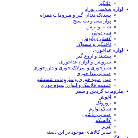
غلتگیر
لوازم شخصی نوزاد
پستانک،دندان گیر و ملزومات همراه
پوار بینی و تب سنج
شانه و برس
شیردوش
کفش و پاپوش
ناخنگیر و مسواک
لوازم غذاخوری
پیشبند و آروغ گیر
سرویس و لوازم غذاخوری
شیرخوری و سرلاک خوری و داروخوری
صندلی غذا خوری
فیدر میوه خوری و ملزومات شستشو
قمقمه،فلاسک و لیوان آبمیوه خوری
ملزومات گردش و سفر
آغوش
روروئک
ساک لوازم
صندلی ماشین
کالسکه
کریر
سایر کالاهای موجود در این دسته
وبلاگ