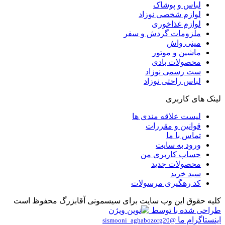
لباس و پوشاک
لوازم شخصی نوزاد
لوازم غذاخوری
ملزومات گردش و سفر
مینی واش
ماشین و موتور
محصولات بادی
ست رسمی نوزاد
لباس راحتی نوزاد
لینک های کاربری
لیست علاقه مندی ها
قوانین و مقررات
تماس با ما
ورود به سایت
حساب کاربری من
محصولات جدید
سبد خرید
کد رهگیری مرسولات
کلیه حقوق این وب سایت برای سیسمونی آقابزرگ محفوظ است
طراحی شده با
توسط
اینستاگرام ما
@sismooni_aghabozorg20