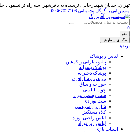
تهران، خيابان شهيدرجايى، نرسیده به باقرشهر، سه راه ترانسفو، داخل 
مسیریابی با گوگل
پشتیبانی 09367027106
0
منو
پیگیری سفارش
برندها
لباس و پوشاک
پالتو ، بارانی و کاپشن
پوشاک پسرانه
پوشاک دخترانه
پیراهن و سارافون
جوراب و ساق
چوب لباسی
ست رسمی نوزاد
ست نوزادی
شلوار و سرهمی
کلاه دستکش
لباس راحتی نوزاد
لباس زیر نوزاد
اسباب بازی