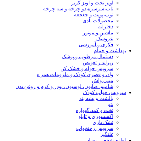
آویز تخت و آویز کریر
تاب،سرسره،دو چرخه و سه چرخه
توپ،پوپت و جغجغه
محصولات بادی
دخترانه
ماشین و موتور
عروسک
فکری و آموزشی
بهداشت و حمام
دستمال مرطوب و پوشک
زیرانداز تعویض
سرویس حوله و خشک کن
وان و قصری کودک و ملزومات همراه
مینی واش
شامپو، صابون، لوسیون، پودر و کرم و روغن بدن
سرویس خواب کودک
بالشت و پشه بند
پتو
تخت و کمد،گهواره
اکسسوری و تابلو
تشک بازی
سرویس رختخواب
غلتگیر
لوازم شخصی نوزاد