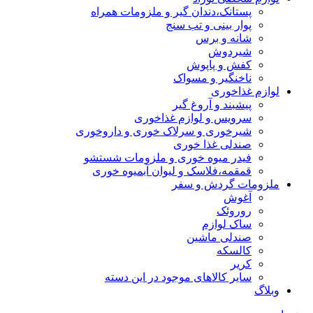
پستانک،دندان گیر و ملزومات همراه
پوار بینی و تب سنج
شانه و برس
شیردوش
کفش و پاپوش
ناخنگیر و مسواک
لوازم غذاخوری
پیشبند و آروغ گیر
سرویس و لوازم غذاخوری
شیرخوری و سرلاک خوری و داروخوری
صندلی غذا خوری
فیدر میوه خوری و ملزومات شستشو
قمقمه،فلاسک و لیوان آبمیوه خوری
ملزومات گردش و سفر
آغوش
روروئک
ساک لوازم
صندلی ماشین
کالسکه
کریر
سایر کالاهای موجود در این دسته
وبلاگ