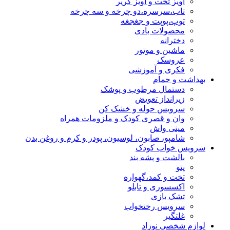
آویز تخت و آویز کریر
تاب،سرسره،دو چرخه و سه چرخه
توپ،پوپت و جغجغه
محصولات بادی
دخترانه
ماشین و موتور
عروسک
فکری و آموزشی
بهداشت و حمام
دستمال مرطوب و پوشک
زیرانداز تعویض
سرویس حوله و خشک کن
وان و قصری کودک و ملزومات همراه
مینی واش
شامپو، صابون، لوسیون، پودر و کرم و روغن بدن
سرویس خواب کودک
بالشت و پشه بند
پتو
تخت و کمد،گهواره
اکسسوری و تابلو
تشک بازی
سرویس رختخواب
غلتگیر
لوازم شخصی نوزاد