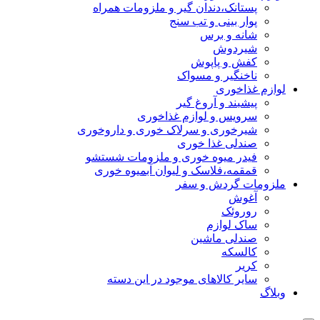
پستانک،دندان گیر و ملزومات همراه
پوار بینی و تب سنج
شانه و برس
شیردوش
کفش و پاپوش
ناخنگیر و مسواک
لوازم غذاخوری
پیشبند و آروغ گیر
سرویس و لوازم غذاخوری
شیرخوری و سرلاک خوری و داروخوری
صندلی غذا خوری
فیدر میوه خوری و ملزومات شستشو
قمقمه،فلاسک و لیوان آبمیوه خوری
ملزومات گردش و سفر
آغوش
روروئک
ساک لوازم
صندلی ماشین
کالسکه
کریر
سایر کالاهای موجود در این دسته
وبلاگ