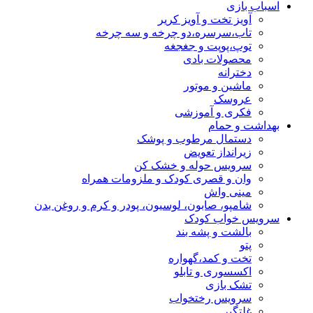
اسباب بازی
آویز تخت و آویز کریر
تاب،سرسره،دو چرخه و سه چرخه
توپ،پوپت و جغجغه
محصولات بادی
دخترانه
ماشین و موتور
عروسک
فکری و آموزشی
بهداشت و حمام
دستمال مرطوب و پوشک
زیرانداز تعویض
سرویس حوله و خشک کن
وان و قصری کودک و ملزومات همراه
مینی واش
شامپو، صابون، لوسیون، پودر و کرم و روغن بدن
سرویس خواب کودک
بالشت و پشه بند
پتو
تخت و کمد،گهواره
اکسسوری و تابلو
تشک بازی
سرویس رختخواب
غلتگیر