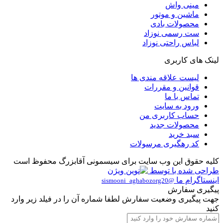
مینی واش
ماشین و موتور
محصولات بادی
ست رسمی نوزاد
لباس راحتی نوزاد
لینک های کاربری
لیست علاقه مندی ها
قوانین و مقررات
تماس با ما
ورود به سایت
حساب کاربری من
محصولات جدید
سبد خرید
کد رهگیری مرسولات
کلیه حقوق این وب سایت برای سیسمونی آقابزرگ محفوظ است
طراحی شده با
توسط
اینستاگرام ما
@sismooni_aghabozorg20
پیگیری سفارش
جهت پیگیری وضعیت سفارش لطفا شماره آن را در فیلد زیر وارد
کنید