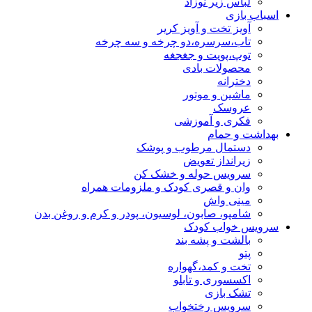
لباس زیر نوزاد
اسباب بازی
آویز تخت و آویز کریر
تاب،سرسره،دو چرخه و سه چرخه
توپ،پوپت و جغجغه
محصولات بادی
دخترانه
ماشین و موتور
عروسک
فکری و آموزشی
بهداشت و حمام
دستمال مرطوب و پوشک
زیرانداز تعویض
سرویس حوله و خشک کن
وان و قصری کودک و ملزومات همراه
مینی واش
شامپو، صابون، لوسیون، پودر و کرم و روغن بدن
سرویس خواب کودک
بالشت و پشه بند
پتو
تخت و کمد،گهواره
اکسسوری و تابلو
تشک بازی
سرویس رختخواب