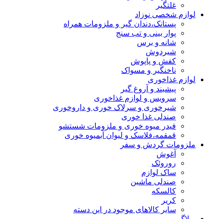
غلتگیر
لوازم شخصی نوزاد
پستانک،دندان گیر و ملزومات همراه
پوار بینی و تب سنج
شانه و برس
شیردوش
کفش و پاپوش
ناخنگیر و مسواک
لوازم غذاخوری
پیشبند و آروغ گیر
سرویس و لوازم غذاخوری
شیرخوری و سرلاک خوری و داروخوری
صندلی غذا خوری
فیدر میوه خوری و ملزومات شستشو
قمقمه،فلاسک و لیوان آبمیوه خوری
ملزومات گردش و سفر
آغوش
روروئک
ساک لوازم
صندلی ماشین
کالسکه
کریر
سایر کالاهای موجود در این دسته
وبلاگ