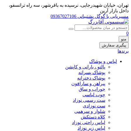
تهران، خيابان شهيدرجايى، نرسیده به باقرشهر، سه راه ترانسفو،
داخل بازار آرین
مسیریابی با گوگل
پشتیبانی 09367027106
0
منو
پیگیری سفارش
برندها
لباس و پوشاک
پالتو ، بارانی و کاپشن
پوشاک پسرانه
پوشاک دخترانه
پیراهن و سارافون
جوراب و ساق
چوب لباسی
ست رسمی نوزاد
ست نوزادی
شلوار و سرهمی
کلاه دستکش
لباس راحتی نوزاد
لباس زیر نوزاد