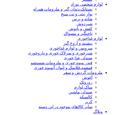
لوازم شخصی نوزاد
پستانک،دندان گیر و ملزومات همراه
پوار بینی و تب سنج
شانه و برس
شیردوش
کفش و پاپوش
ناخنگیر و مسواک
لوازم غذاخوری
پیشبند و آروغ گیر
سرویس و لوازم غذاخوری
شیرخوری و سرلاک خوری و داروخوری
صندلی غذا خوری
فیدر میوه خوری و ملزومات شستشو
قمقمه،فلاسک و لیوان آبمیوه خوری
ملزومات گردش و سفر
آغوش
روروئک
ساک لوازم
صندلی ماشین
کالسکه
کریر
سایر کالاهای موجود در این دسته
وبلاگ