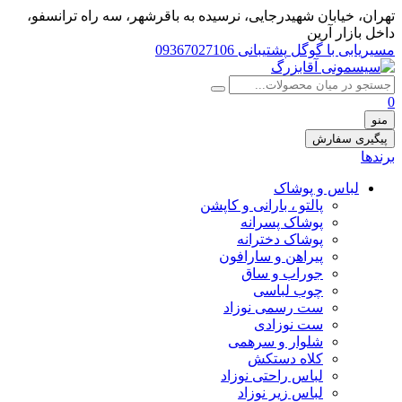
تهران، خيابان شهيدرجايى، نرسیده به باقرشهر، سه راه ترانسفو،
داخل بازار آرین
مسیریابی با گوگل
پشتیبانی 09367027106
0
منو
پیگیری سفارش
برندها
لباس و پوشاک
پالتو ، بارانی و کاپشن
پوشاک پسرانه
پوشاک دخترانه
پیراهن و سارافون
جوراب و ساق
چوب لباسی
ست رسمی نوزاد
ست نوزادی
شلوار و سرهمی
کلاه دستکش
لباس راحتی نوزاد
لباس زیر نوزاد