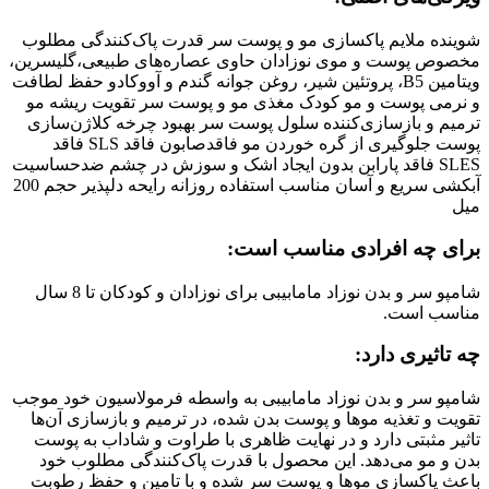
شوینده ملایم پاکسازی مو و پوست سر قدرت پاک‌کنندگی مطلوب
مخصوص پوست و موی نوزادان حاوی عصاره‌های طبیعی،گلیسرین،
ویتامین B5، پروتئین شیر، روغن جوانه گندم و آووکادو حفظ لطافت
و نرمی پوست و مو کودک مغذی مو و پوست سر تقویت ریشه مو
ترمیم و بازسازی‌کننده سلول پوست سر بهبود چرخه کلاژن‌سازی
پوست جلوگیری از گره خوردن مو فاقدصابون فاقد SLS فاقد
SLES فاقد پارابن بدون ایجاد اشک و سوزش در چشم ضدحساسیت
آبکشی سریع و آسان مناسب استفاده روزانه رایحه دلپذیر حجم 200
میل
برای چه افرادی مناسب است:
شامپو سر و بدن نوزاد مامابیبی برای نوزادان و کودکان تا 8 سال
مناسب است.
چه تاثیری دارد:
شامپو سر و بدن نوزاد مامابیبی به واسطه فرمولاسیون خود موجب
تقویت و تغذیه موها و پوست بدن شده، در ترمیم و بازسازی آن‌ها
تاثیر مثبتی دارد و در نهایت ظاهری با طراوت و شاداب به پوست
بدن و مو می‌دهد. این محصول با قدرت پاک‌کنندگی مطلوب خود
باعث پاکسازی موها و پوست سر شده و با تامین و حفظ رطوبت