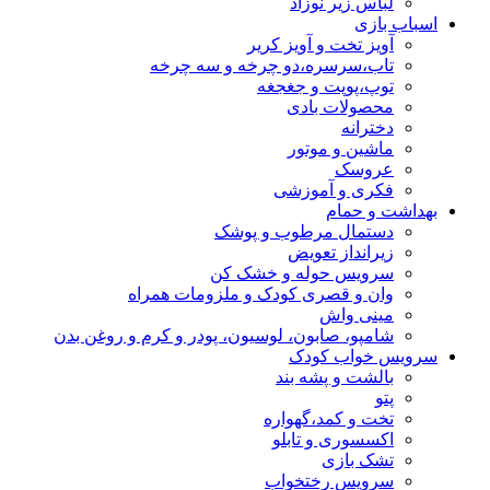
لباس زیر نوزاد
اسباب بازی
آویز تخت و آویز کریر
تاب،سرسره،دو چرخه و سه چرخه
توپ،پوپت و جغجغه
محصولات بادی
دخترانه
ماشین و موتور
عروسک
فکری و آموزشی
بهداشت و حمام
دستمال مرطوب و پوشک
زیرانداز تعویض
سرویس حوله و خشک کن
وان و قصری کودک و ملزومات همراه
مینی واش
شامپو، صابون، لوسیون، پودر و کرم و روغن بدن
سرویس خواب کودک
بالشت و پشه بند
پتو
تخت و کمد،گهواره
اکسسوری و تابلو
تشک بازی
سرویس رختخواب