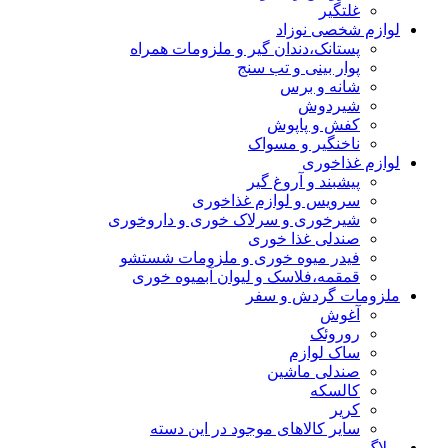
غلتگیر
لوازم شخصی نوزاد
پستانک،دندان گیر و ملزومات همراه
پوار بینی و تب سنج
شانه و برس
شیردوش
کفش و پاپوش
ناخنگیر و مسواک
لوازم غذاخوری
پیشبند و آروغ گیر
سرویس و لوازم غذاخوری
شیرخوری و سرلاک خوری و داروخوری
صندلی غذا خوری
فیدر میوه خوری و ملزومات شستشو
قمقمه،فلاسک و لیوان آبمیوه خوری
ملزومات گردش و سفر
آغوش
روروئک
ساک لوازم
صندلی ماشین
کالسکه
کریر
سایر کالاهای موجود در این دسته
وبلاگ