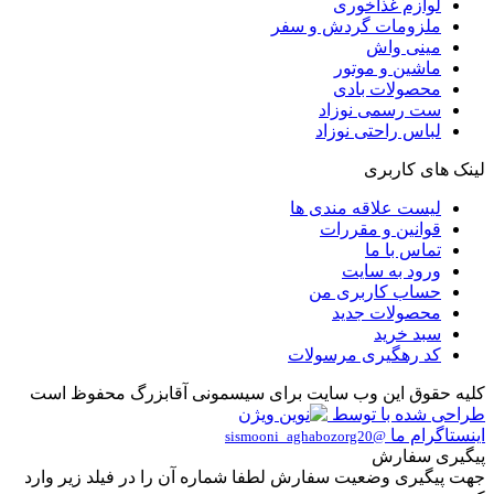
لوازم غذاخوری
ملزومات گردش و سفر
مینی واش
ماشین و موتور
محصولات بادی
ست رسمی نوزاد
لباس راحتی نوزاد
لینک های کاربری
لیست علاقه مندی ها
قوانین و مقررات
تماس با ما
ورود به سایت
حساب کاربری من
محصولات جدید
سبد خرید
کد رهگیری مرسولات
کلیه حقوق این وب سایت برای سیسمونی آقابزرگ محفوظ است
طراحی شده با
توسط
اینستاگرام ما
@sismooni_aghabozorg20
پیگیری سفارش
جهت پیگیری وضعیت سفارش لطفا شماره آن را در فیلد زیر وارد