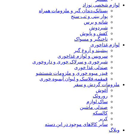
لوازم شخصی نوزاد
پستانک،دندان گیر و ملزومات همراه
پوار بینی و تب سنج
شانه و برس
شیردوش
کفش و پاپوش
ناخنگیر و مسواک
لوازم غذاخوری
پیشبند و آروغ گیر
سرویس و لوازم غذاخوری
شیرخوری و سرلاک خوری و داروخوری
صندلی غذا خوری
فیدر میوه خوری و ملزومات شستشو
قمقمه،فلاسک و لیوان آبمیوه خوری
ملزومات گردش و سفر
آغوش
روروئک
ساک لوازم
صندلی ماشین
کالسکه
کریر
سایر کالاهای موجود در این دسته
وبلاگ