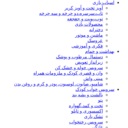
اسباب بازی
آویز تخت و آویز کریر
تاب،سرسره،دو چرخه و سه چرخه
توپ،پوپت و جغجغه
محصولات بادی
دخترانه
ماشین و موتور
عروسک
فکری و آموزشی
بهداشت و حمام
دستمال مرطوب و پوشک
زیرانداز تعویض
سرویس حوله و خشک کن
وان و قصری کودک و ملزومات همراه
مینی واش
شامپو، صابون، لوسیون، پودر و کرم و روغن بدن
سرویس خواب کودک
بالشت و پشه بند
پتو
تخت و کمد،گهواره
اکسسوری و تابلو
تشک بازی
سرویس رختخواب
غلتگیر