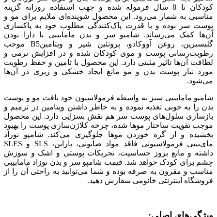
کودکان تا 8 سال فرموله شده و جهت استفاده روزانه گزینه
مناسبی به شمار می‌رود. این محصول شوینده‌ای ملایم برای مو و
پوست سر بوده و با قدرت پاک‌کنندگی مطلوب خود به پاکسازی
آن‌ها کمک می‌رساند. شامپو سر و بدن مامابیبی با دارا بودن
گلیسیرین، روغن آووکادو، پروتئین شیر و ویتامینB5 موجب
رطوبت‌رسانی پوست و موی کودکان شده و در افزایش نرمی و
لطافت آن‌ها تاثیر مثبتی دارد. این محصول با تامین و حفظ رطوبت
مورد نیاز پوست بدن و مو مانع ایجاد خشکی و زبری در آن‌ها
می‌شود.
شامپو مامابیبی سبز به واسطه فرمولاسیون خود بافت مو و پوست
بدن را به خوبی تغذیه نموده و به خاطر داشتن ویتامین در ترمیم و
بازسازی‌ سلول‌های پوست سر هم نقش بسزایی دارد. این محصول
موجب تقویت ساختار موها شده، چرخه کلاژن‌سازی پوست را بهبود
بخشیده و از گره خوردن موها جلوگیری می‌کند. شامپو نوزاد
مای‌بیبی فرمولاسیونی فاقد مواد صابونی، پارابن، SLS و SLES
داشته و مانع بروز حساسیت، تحریکات پوستی و اشک و سوزش
چشم برای کودک خواهد شد. قیمت شامپو سر و بدن نوزاد مامابیبی
مناسب و مقرون به صرفه بوده و شما می‌توانید به راحتی آن را از
فروشگاه اینترنتی خانومی سفارش دهید
.
ویژگی‌های اصلی: