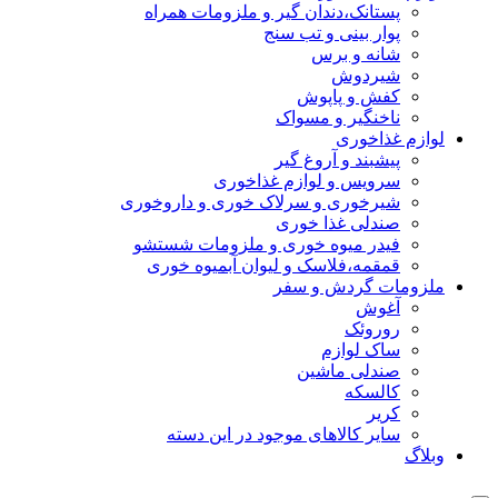
پستانک،دندان گیر و ملزومات همراه
پوار بینی و تب سنج
شانه و برس
شیردوش
کفش و پاپوش
ناخنگیر و مسواک
لوازم غذاخوری
پیشبند و آروغ گیر
سرویس و لوازم غذاخوری
شیرخوری و سرلاک خوری و داروخوری
صندلی غذا خوری
فیدر میوه خوری و ملزومات شستشو
قمقمه،فلاسک و لیوان آبمیوه خوری
ملزومات گردش و سفر
آغوش
روروئک
ساک لوازم
صندلی ماشین
کالسکه
کریر
سایر کالاهای موجود در این دسته
وبلاگ