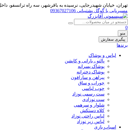
تهران، خيابان شهيدرجايى، نرسیده به باقرشهر، سه راه ترانسفو، داخل 
مسیریابی با گوگل
پشتیبانی 09367027106
0
منو
پیگیری سفارش
برندها
لباس و پوشاک
پالتو ، بارانی و کاپشن
پوشاک پسرانه
پوشاک دخترانه
پیراهن و سارافون
جوراب و ساق
چوب لباسی
ست رسمی نوزاد
ست نوزادی
شلوار و سرهمی
کلاه دستکش
لباس راحتی نوزاد
لباس زیر نوزاد
اسباب بازی