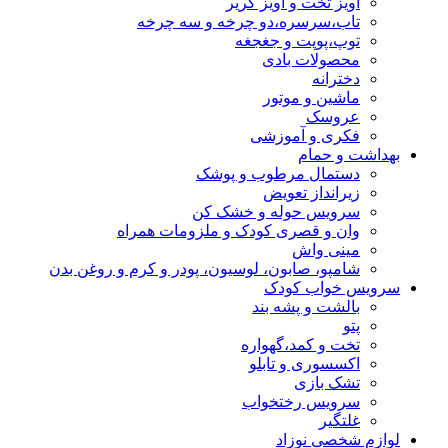
آویز تخت و آویز کریر
تاب،سرسره،دو چرخه و سه چرخه
توپ،پوپت و جغجغه
محصولات بادی
دخترانه
ماشین و موتور
عروسک
فکری و آموزشی
بهداشت و حمام
دستمال مرطوب و پوشک
زیرانداز تعویض
سرویس حوله و خشک کن
وان و قصری کودک و ملزومات همراه
مینی واش
شامپو، صابون، لوسیون، پودر و کرم و روغن بدن
سرویس خواب کودک
بالشت و پشه بند
پتو
تخت و کمد،گهواره
اکسسوری و تابلو
تشک بازی
سرویس رختخواب
غلتگیر
لوازم شخصی نوزاد