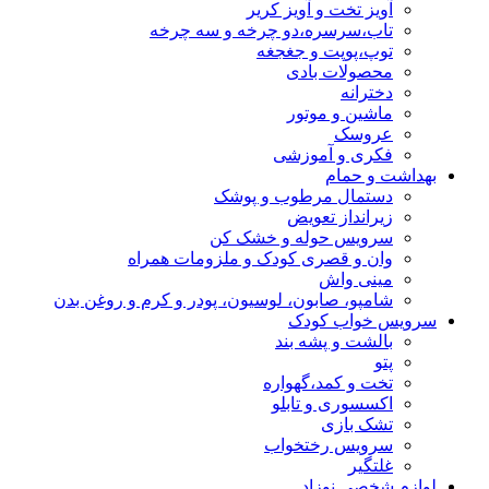
آویز تخت و آویز کریر
تاب،سرسره،دو چرخه و سه چرخه
توپ،پوپت و جغجغه
محصولات بادی
دخترانه
ماشین و موتور
عروسک
فکری و آموزشی
بهداشت و حمام
دستمال مرطوب و پوشک
زیرانداز تعویض
سرویس حوله و خشک کن
وان و قصری کودک و ملزومات همراه
مینی واش
شامپو، صابون، لوسیون، پودر و کرم و روغن بدن
سرویس خواب کودک
بالشت و پشه بند
پتو
تخت و کمد،گهواره
اکسسوری و تابلو
تشک بازی
سرویس رختخواب
غلتگیر
لوازم شخصی نوزاد