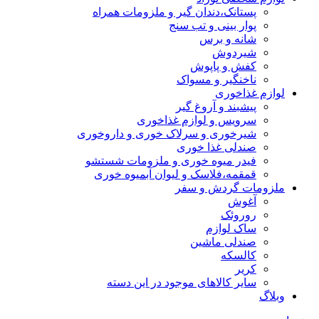
پستانک،دندان گیر و ملزومات همراه
پوار بینی و تب سنج
شانه و برس
شیردوش
کفش و پاپوش
ناخنگیر و مسواک
لوازم غذاخوری
پیشبند و آروغ گیر
سرویس و لوازم غذاخوری
شیرخوری و سرلاک خوری و داروخوری
صندلی غذا خوری
فیدر میوه خوری و ملزومات شستشو
قمقمه،فلاسک و لیوان آبمیوه خوری
ملزومات گردش و سفر
آغوش
روروئک
ساک لوازم
صندلی ماشین
کالسکه
کریر
سایر کالاهای موجود در این دسته
وبلاگ