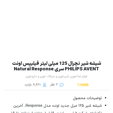
شیشه شیر نچرال 125 میلی لیتر فیلیپس اونت
PHILIPS AVENT سری Natural Response
لوازم غذاخوری
,
شیرخوری و سرلاک خوری و داروخوری
2 نظر
8,820 بازدید
2
امتیاز
5.00
از
5 امتیاز
توضیحات محصول
مشتری
شیشه شیر 125 میل جدید اونت مدل Response، آخرین