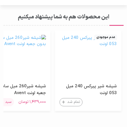
این محصولات هم به شما پیشنهاد میکنیم
عدم موجودی
شیشه شیر پیرکس 240 میل
شیشه شیر260 میل ساد
053 اونت
جعبه اونت Avent
۱,۴۳۹,۰۰۰
تومان
تمام شد
سبد خرید