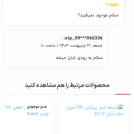
نمره
5
از 5
سلام موجود نمیکنید؟
-
otp_09***060336
جمعه, 21 اردیبهشت 1403
/
ساعت 10
سلام به زودی شارژ میشه
محصولات مرتبط را هم مشاهده کنید
عدم موجودی