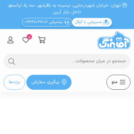
تهران، خيابان شهيدرجايى، نرسیده به باقرشهر، سه راه ترانسفو،
داخل بازار آرین
مسیریابی با گوگل
پشتیبانی 09367027106
0
منو
پیگیری سفارش
برندها