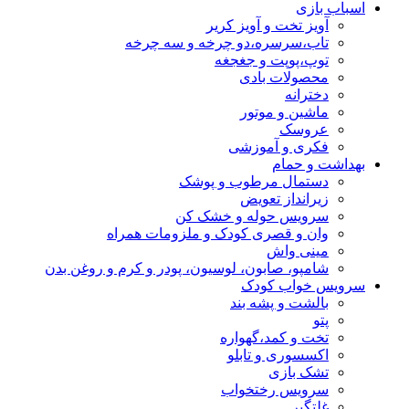
اسباب بازی
آویز تخت و آویز کریر
تاب،سرسره،دو چرخه و سه چرخه
توپ،پوپت و جغجغه
محصولات بادی
دخترانه
ماشین و موتور
عروسک
فکری و آموزشی
بهداشت و حمام
دستمال مرطوب و پوشک
زیرانداز تعویض
سرویس حوله و خشک کن
وان و قصری کودک و ملزومات همراه
مینی واش
شامپو، صابون، لوسیون، پودر و کرم و روغن بدن
سرویس خواب کودک
بالشت و پشه بند
پتو
تخت و کمد،گهواره
اکسسوری و تابلو
تشک بازی
سرویس رختخواب
غلتگیر