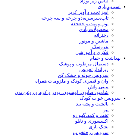
لباس زیر نوزاد
اسباب بازی
آویز تخت و آویز کریر
تاب،سرسره،دو چرخه و سه چرخه
توپ،پوپت و جغجغه
محصولات بادی
دخترانه
ماشین و موتور
عروسک
فکری و آموزشی
بهداشت و حمام
دستمال مرطوب و پوشک
زیرانداز تعویض
سرویس حوله و خشک کن
وان و قصری کودک و ملزومات همراه
مینی واش
شامپو، صابون، لوسیون، پودر و کرم و روغن بدن
سرویس خواب کودک
بالشت و پشه بند
پتو
تخت و کمد،گهواره
اکسسوری و تابلو
تشک بازی
سرویس رختخواب