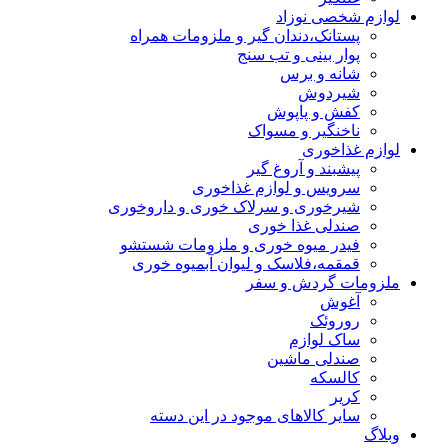
لوازم شخصی نوزاد
پستانک،دندان گیر و ملزومات همراه
پوار بینی و تب سنج
شانه و برس
شیردوش
کفش و پاپوش
ناخنگیر و مسواک
لوازم غذاخوری
پیشبند و آروغ گیر
سرویس و لوازم غذاخوری
شیرخوری و سرلاک خوری و داروخوری
صندلی غذا خوری
فیدر میوه خوری و ملزومات شستشو
قمقمه،فلاسک و لیوان آبمیوه خوری
ملزومات گردش و سفر
آغوش
روروئک
ساک لوازم
صندلی ماشین
کالسکه
کریر
سایر کالاهای موجود در این دسته
وبلاگ