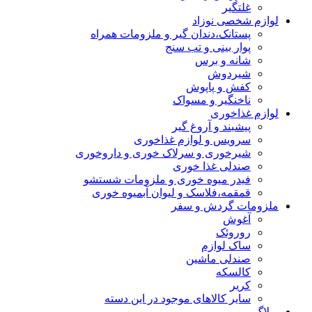
غلتگیر
لوازم شخصی نوزاد
پستانک،دندان گیر و ملزومات همراه
پوار بینی و تب سنج
شانه و برس
شیردوش
کفش و پاپوش
ناخنگیر و مسواک
لوازم غذاخوری
پیشبند و آروغ گیر
سرویس و لوازم غذاخوری
شیرخوری و سرلاک خوری و داروخوری
صندلی غذا خوری
فیدر میوه خوری و ملزومات شستشو
قمقمه،فلاسک و لیوان آبمیوه خوری
ملزومات گردش و سفر
آغوش
روروئک
ساک لوازم
صندلی ماشین
کالسکه
کریر
سایر کالاهای موجود در این دسته
وبلاگ