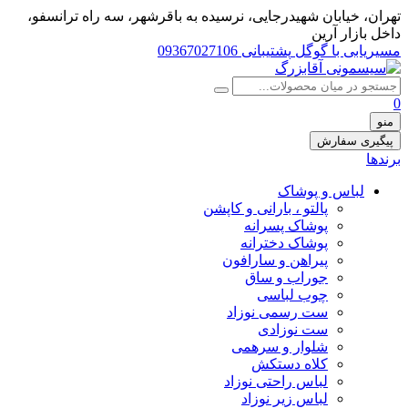
تهران، خيابان شهيدرجايى، نرسیده به باقرشهر، سه راه ترانسفو،
داخل بازار آرین
مسیریابی با گوگل
پشتیبانی 09367027106
0
منو
پیگیری سفارش
برندها
لباس و پوشاک
پالتو ، بارانی و کاپشن
پوشاک پسرانه
پوشاک دخترانه
پیراهن و سارافون
جوراب و ساق
چوب لباسی
ست رسمی نوزاد
ست نوزادی
شلوار و سرهمی
کلاه دستکش
لباس راحتی نوزاد
لباس زیر نوزاد