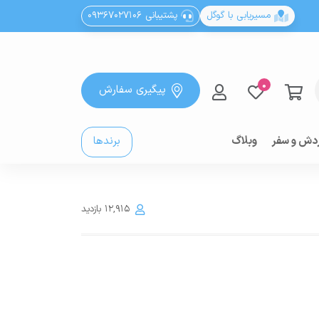
مسیریابی با گوگل
پشتیبانی 09367027106
0
پیگیری سفارش
دش و سفر
وبلاگ
برندها
12,915 بازدید