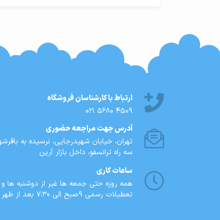
ارتباط با کارشناسان فروشگاه
021 5680 4509
آدرس جهت مراجعه حضوری
تهران، خيابان شهيدرجايى، نرسیده به باقرشهر
سه راه ترانسفو، داخل بازار آرین
ساعات کاری
همه روزه حتی جمعه ها غیر از دوشنبه ها و
تعطیلات رسمی 9صبح الی 7:30 بعد از ظهر