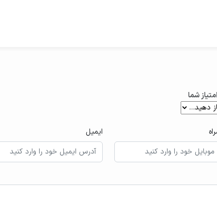
متیاز شما
اه
ایمیل