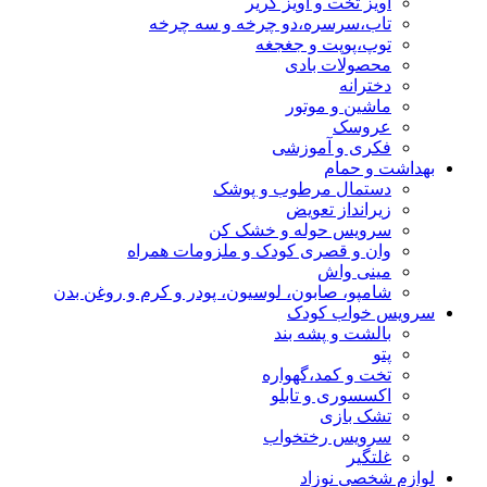
آویز تخت و آویز کریر
تاب،سرسره،دو چرخه و سه چرخه
توپ،پوپت و جغجغه
محصولات بادی
دخترانه
ماشین و موتور
عروسک
فکری و آموزشی
بهداشت و حمام
دستمال مرطوب و پوشک
زیرانداز تعویض
سرویس حوله و خشک کن
وان و قصری کودک و ملزومات همراه
مینی واش
شامپو، صابون، لوسیون، پودر و کرم و روغن بدن
سرویس خواب کودک
بالشت و پشه بند
پتو
تخت و کمد،گهواره
اکسسوری و تابلو
تشک بازی
سرویس رختخواب
غلتگیر
لوازم شخصی نوزاد