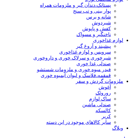
پستانک،دندان گیر و ملزومات همراه
پوار بینی و تب سنج
شانه و برس
شیردوش
کفش و پاپوش
ناخنگیر و مسواک
لوازم غذاخوری
پیشبند و آروغ گیر
سرویس و لوازم غذاخوری
شیرخوری و سرلاک خوری و داروخوری
صندلی غذا خوری
فیدر میوه خوری و ملزومات شستشو
قمقمه،فلاسک و لیوان آبمیوه خوری
ملزومات گردش و سفر
آغوش
روروئک
ساک لوازم
صندلی ماشین
کالسکه
کریر
سایر کالاهای موجود در این دسته
وبلاگ