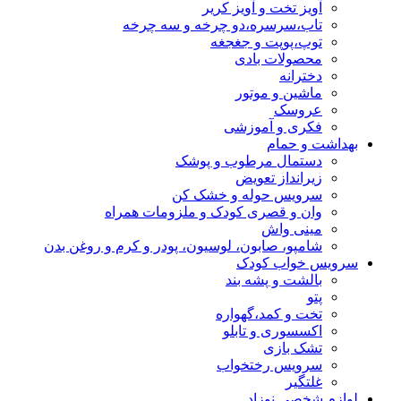
آویز تخت و آویز کریر
تاب،سرسره،دو چرخه و سه چرخه
توپ،پوپت و جغجغه
محصولات بادی
دخترانه
ماشین و موتور
عروسک
فکری و آموزشی
بهداشت و حمام
دستمال مرطوب و پوشک
زیرانداز تعویض
سرویس حوله و خشک کن
وان و قصری کودک و ملزومات همراه
مینی واش
شامپو، صابون، لوسیون، پودر و کرم و روغن بدن
سرویس خواب کودک
بالشت و پشه بند
پتو
تخت و کمد،گهواره
اکسسوری و تابلو
تشک بازی
سرویس رختخواب
غلتگیر
لوازم شخصی نوزاد