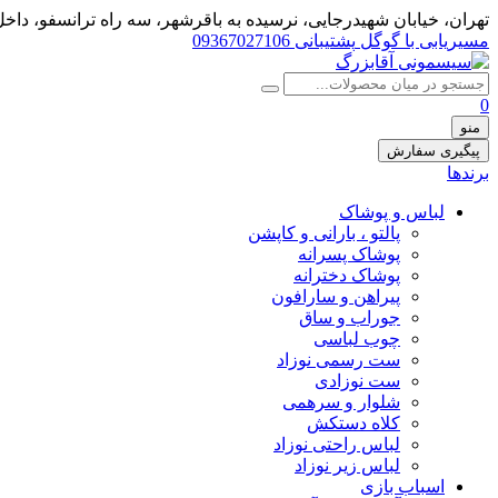
تهران، خيابان شهيدرجايى، نرسیده به باقرشهر، سه راه ترانسفو، داخل 
مسیریابی با گوگل
پشتیبانی 09367027106
0
منو
پیگیری سفارش
برندها
لباس و پوشاک
پالتو ، بارانی و کاپشن
پوشاک پسرانه
پوشاک دخترانه
پیراهن و سارافون
جوراب و ساق
چوب لباسی
ست رسمی نوزاد
ست نوزادی
شلوار و سرهمی
کلاه دستکش
لباس راحتی نوزاد
لباس زیر نوزاد
اسباب بازی