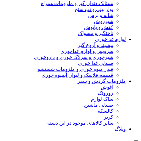
پستانک،دندان گیر و ملزومات همراه
پوار بینی و تب سنج
شانه و برس
شیردوش
کفش و پاپوش
ناخنگیر و مسواک
لوازم غذاخوری
پیشبند و آروغ گیر
سرویس و لوازم غذاخوری
شیرخوری و سرلاک خوری و داروخوری
صندلی غذا خوری
فیدر میوه خوری و ملزومات شستشو
قمقمه،فلاسک و لیوان آبمیوه خوری
ملزومات گردش و سفر
آغوش
روروئک
ساک لوازم
صندلی ماشین
کالسکه
کریر
سایر کالاهای موجود در این دسته
وبلاگ