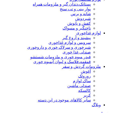
پستانک،دندان گیر و ملزومات همراه
پوار بینی و تب سنج
شانه و برس
شیردوش
کفش و پاپوش
ناخنگیر و مسواک
لوازم غذاخوری
پیشبند و آروغ گیر
سرویس و لوازم غذاخوری
شیرخوری و سرلاک خوری و داروخوری
صندلی غذا خوری
فیدر میوه خوری و ملزومات شستشو
قمقمه،فلاسک و لیوان آبمیوه خوری
ملزومات گردش و سفر
آغوش
روروئک
ساک لوازم
صندلی ماشین
کالسکه
کریر
سایر کالاهای موجود در این دسته
وبلاگ