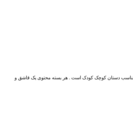
 دسته کوچک به شکل دایناسور که باعث جلب توجه کودک به غذا خوردن می شود. ست قاشق و چنگال هی اور شی Heorshe مناسب دستان کوچک کودک است . هر بسته محتوی یک‌ قاشق و