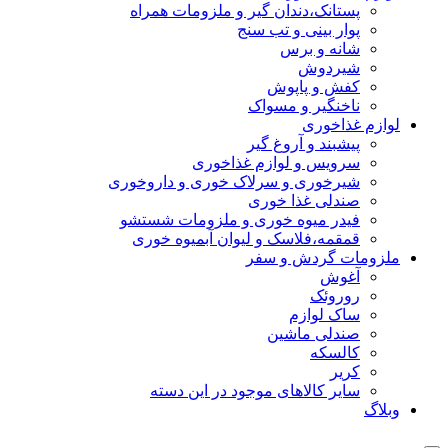
پستانک،دندان گیر و ملزومات همراه
پوار بینی و تب سنج
شانه و برس
شیردوش
کفش و پاپوش
ناخنگیر و مسواک
لوازم غذاخوری
پیشبند و آروغ گیر
سرویس و لوازم غذاخوری
شیرخوری و سرلاک خوری و داروخوری
صندلی غذا خوری
فیدر میوه خوری و ملزومات شستشو
قمقمه،فلاسک و لیوان آبمیوه خوری
ملزومات گردش و سفر
آغوش
روروئک
ساک لوازم
صندلی ماشین
کالسکه
کریر
سایر کالاهای موجود در این دسته
وبلاگ