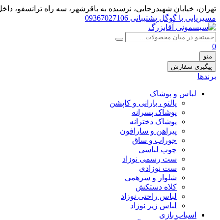
تهران، خيابان شهيدرجايى، نرسیده به باقرشهر، سه راه ترانسفو، داخل 
مسیریابی با گوگل
پشتیبانی 09367027106
0
منو
پیگیری سفارش
برندها
لباس و پوشاک
پالتو ، بارانی و کاپشن
پوشاک پسرانه
پوشاک دخترانه
پیراهن و سارافون
جوراب و ساق
چوب لباسی
ست رسمی نوزاد
ست نوزادی
شلوار و سرهمی
کلاه دستکش
لباس راحتی نوزاد
لباس زیر نوزاد
اسباب بازی