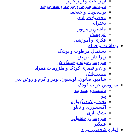
آویز تخت و آویز کریر
تاب،سرسره،دو چرخه و سه چرخه
توپ،پوپت و جغجغه
محصولات بادی
دخترانه
ماشین و موتور
عروسک
فکری و آموزشی
بهداشت و حمام
دستمال مرطوب و پوشک
زیرانداز تعویض
سرویس حوله و خشک کن
وان و قصری کودک و ملزومات همراه
مینی واش
شامپو، صابون، لوسیون، پودر و کرم و روغن بدن
سرویس خواب کودک
بالشت و پشه بند
پتو
تخت و کمد،گهواره
اکسسوری و تابلو
تشک بازی
سرویس رختخواب
غلتگیر
لوازم شخصی نوزاد