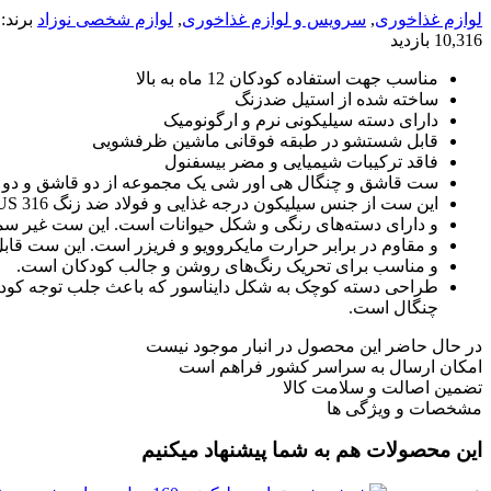
لوازم غذاخوری
,
سرویس و لوازم غذاخوری
,
لوازم شخصی نوزاد
برند:
10,316 بازدید
مناسب جهت استفاده کودکان 12 ماه به بالا
ساخته شده از استیل ضدزنگ
دارای دسته سیلیکونی نرم و ارگونومیک
قابل شستشو در طبقه فوقانی ماشین ظرفشویی
فاقد ترکیبات شیمیایی و مضر بیسفنول
ست قاشق و چنگال هی اور شی یک مجموعه از دو قاشق و دو
این ست از جنس سیلیکون درجه غذایی و فولاد ضد زنگ SUS 316 ساخته شده است.
و دارای دسته‌های رنگی و شکل حیوانات است. این ست غیر سمی و بدون
و مقاوم در برابر حرارت مایکروویو و فریزر است. این ست 
و مناسب برای تحریک رنگ‌های روشن و جالب کودکان است.
چنگال است.
در حال حاضر این محصول در انبار موجود نیست
امکان ارسال به سراسر کشور فراهم است
تضمین اصالت و سلامت کالا
مشخصات و ویژگی ها
این محصولات هم به شما پیشنهاد میکنیم