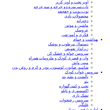
آویز تخت و آویز کریر
تاب،سرسره،دو چرخه و سه چرخه
توپ،پوپت و جغجغه
محصولات بادی
دخترانه
ماشین و موتور
عروسک
فکری و آموزشی
بهداشت و حمام
دستمال مرطوب و پوشک
زیرانداز تعویض
سرویس حوله و خشک کن
وان و قصری کودک و ملزومات همراه
مینی واش
شامپو، صابون، لوسیون، پودر و کرم و روغن بدن
سرویس خواب کودک
بالشت و پشه بند
پتو
تخت و کمد،گهواره
اکسسوری و تابلو
تشک بازی
سرویس رختخواب
غلتگیر
لوازم شخصی نوزاد