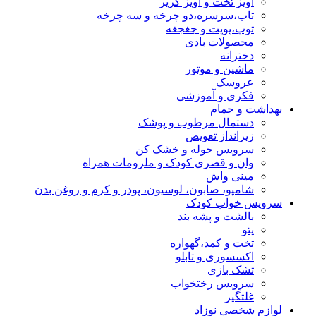
آویز تخت و آویز کریر
تاب،سرسره،دو چرخه و سه چرخه
توپ،پوپت و جغجغه
محصولات بادی
دخترانه
ماشین و موتور
عروسک
فکری و آموزشی
بهداشت و حمام
دستمال مرطوب و پوشک
زیرانداز تعویض
سرویس حوله و خشک کن
وان و قصری کودک و ملزومات همراه
مینی واش
شامپو، صابون، لوسیون، پودر و کرم و روغن بدن
سرویس خواب کودک
بالشت و پشه بند
پتو
تخت و کمد،گهواره
اکسسوری و تابلو
تشک بازی
سرویس رختخواب
غلتگیر
لوازم شخصی نوزاد