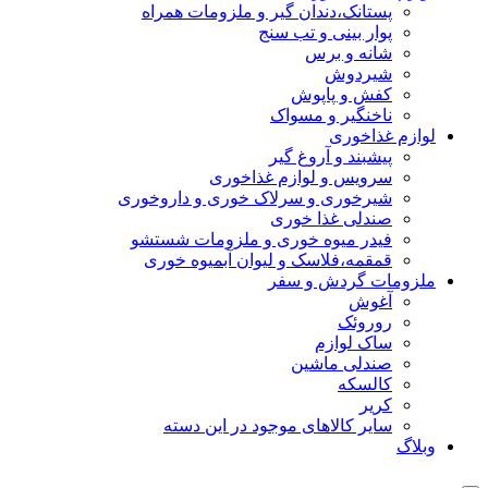
پستانک،دندان گیر و ملزومات همراه
پوار بینی و تب سنج
شانه و برس
شیردوش
کفش و پاپوش
ناخنگیر و مسواک
لوازم غذاخوری
پیشبند و آروغ گیر
سرویس و لوازم غذاخوری
شیرخوری و سرلاک خوری و داروخوری
صندلی غذا خوری
فیدر میوه خوری و ملزومات شستشو
قمقمه،فلاسک و لیوان آبمیوه خوری
ملزومات گردش و سفر
آغوش
روروئک
ساک لوازم
صندلی ماشین
کالسکه
کریر
سایر کالاهای موجود در این دسته
وبلاگ