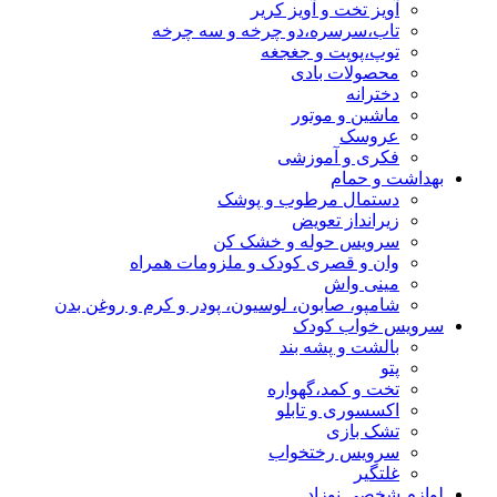
آویز تخت و آویز کریر
تاب،سرسره،دو چرخه و سه چرخه
توپ،پوپت و جغجغه
محصولات بادی
دخترانه
ماشین و موتور
عروسک
فکری و آموزشی
بهداشت و حمام
دستمال مرطوب و پوشک
زیرانداز تعویض
سرویس حوله و خشک کن
وان و قصری کودک و ملزومات همراه
مینی واش
شامپو، صابون، لوسیون، پودر و کرم و روغن بدن
سرویس خواب کودک
بالشت و پشه بند
پتو
تخت و کمد،گهواره
اکسسوری و تابلو
تشک بازی
سرویس رختخواب
غلتگیر
لوازم شخصی نوزاد