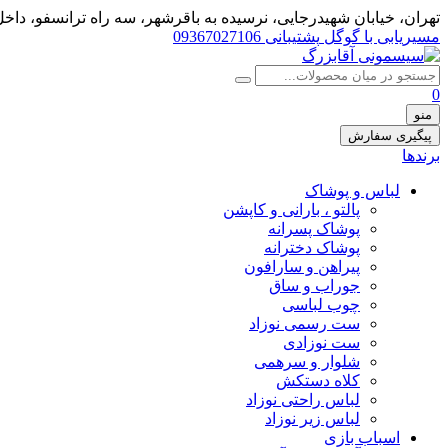
تهران، خيابان شهيدرجايى، نرسیده به باقرشهر، سه راه ترانسفو، داخل 
مسیریابی با گوگل
پشتیبانی 09367027106
0
منو
پیگیری سفارش
برندها
لباس و پوشاک
پالتو ، بارانی و کاپشن
پوشاک پسرانه
پوشاک دخترانه
پیراهن و سارافون
جوراب و ساق
چوب لباسی
ست رسمی نوزاد
ست نوزادی
شلوار و سرهمی
کلاه دستکش
لباس راحتی نوزاد
لباس زیر نوزاد
اسباب بازی