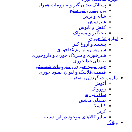
پستانک،دندان گیر و ملزومات همراه
پوار بینی و تب سنج
شانه و برس
شیردوش
کفش و پاپوش
ناخنگیر و مسواک
لوازم غذاخوری
پیشبند و آروغ گیر
سرویس و لوازم غذاخوری
شیرخوری و سرلاک خوری و داروخوری
صندلی غذا خوری
فیدر میوه خوری و ملزومات شستشو
قمقمه،فلاسک و لیوان آبمیوه خوری
ملزومات گردش و سفر
آغوش
روروئک
ساک لوازم
صندلی ماشین
کالسکه
کریر
سایر کالاهای موجود در این دسته
وبلاگ