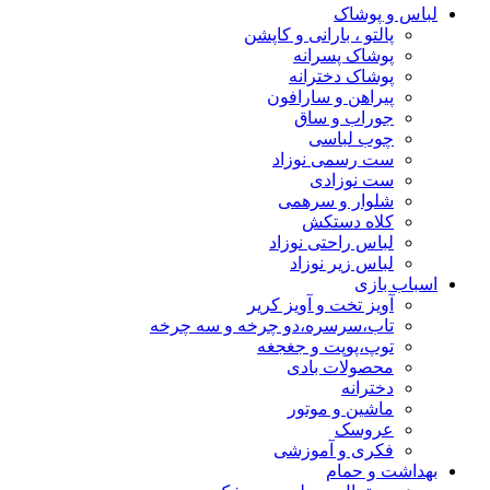
لباس و پوشاک
پالتو ، بارانی و کاپشن
پوشاک پسرانه
پوشاک دخترانه
پیراهن و سارافون
جوراب و ساق
چوب لباسی
ست رسمی نوزاد
ست نوزادی
شلوار و سرهمی
کلاه دستکش
لباس راحتی نوزاد
لباس زیر نوزاد
اسباب بازی
آویز تخت و آویز کریر
تاب،سرسره،دو چرخه و سه چرخه
توپ،پوپت و جغجغه
محصولات بادی
دخترانه
ماشین و موتور
عروسک
فکری و آموزشی
بهداشت و حمام