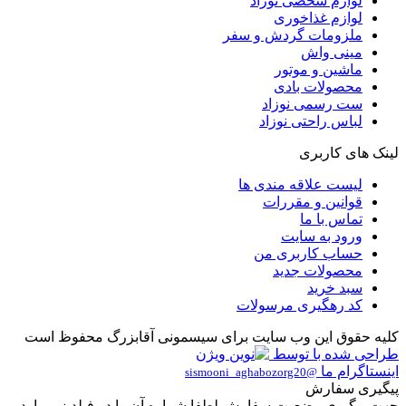
لوازم شخصی نوزاد
لوازم غذاخوری
ملزومات گردش و سفر
مینی واش
ماشین و موتور
محصولات بادی
ست رسمی نوزاد
لباس راحتی نوزاد
لینک های کاربری
لیست علاقه مندی ها
قوانین و مقررات
تماس با ما
ورود به سایت
حساب کاربری من
محصولات جدید
سبد خرید
کد رهگیری مرسولات
کلیه حقوق این وب سایت برای سیسمونی آقابزرگ محفوظ است
طراحی شده با
توسط
اینستاگرام ما
@sismooni_aghabozorg20
پیگیری سفارش
جهت پیگیری وضعیت سفارش لطفا شماره آن را در فیلد زیر وارد