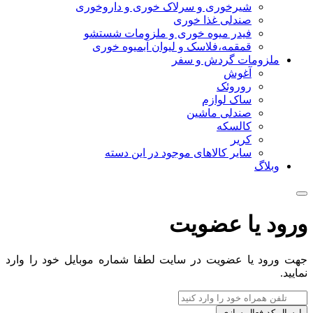
شیرخوری و سرلاک خوری و داروخوری
صندلی غذا خوری
فیدر میوه خوری و ملزومات شستشو
قمقمه،فلاسک و لیوان آبمیوه خوری
ملزومات گردش و سفر
آغوش
روروئک
ساک لوازم
صندلی ماشین
کالسکه
کریر
سایر کالاهای موجود در این دسته
وبلاگ
ورود یا عضویت
جهت ورود یا عضویت در سایت لطفا شماره موبایل خود را وارد
نمایید.
ارسال کد فعال سازی