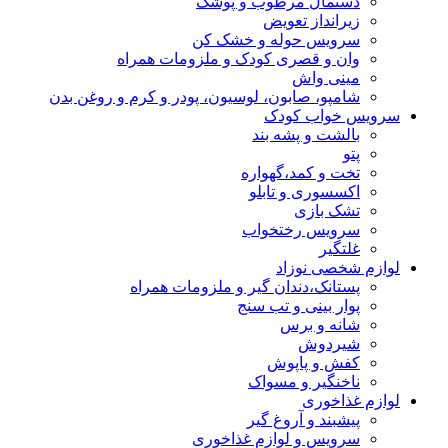
دستمال مرطوب و پوشک
زیرانداز تعویض
سرویس حوله و خشک کن
وان و قصری کودک و ملزومات همراه
مینی واش
شامپو، صابون، لوسیون، پودر و کرم و روغن بدن
سرویس خواب کودک
بالشت و پشه بند
پتو
تخت و کمد،گهواره
اکسسوری و تابلو
تشک بازی
سرویس رختخواب
غلتگیر
لوازم شخصی نوزاد
پستانک،دندان گیر و ملزومات همراه
پوار بینی و تب سنج
شانه و برس
شیردوش
کفش و پاپوش
ناخنگیر و مسواک
لوازم غذاخوری
پیشبند و آروغ گیر
سرویس و لوازم غذاخوری