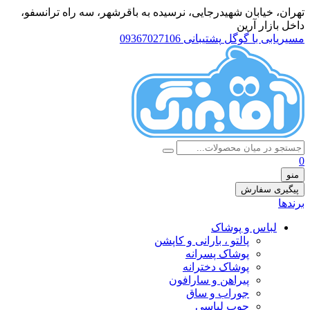
تهران، خيابان شهيدرجايى، نرسیده به باقرشهر، سه راه ترانسفو،
داخل بازار آرین
مسیریابی با گوگل
پشتیبانی 09367027106
0
منو
پیگیری سفارش
برندها
لباس و پوشاک
پالتو ، بارانی و کاپشن
پوشاک پسرانه
پوشاک دخترانه
پیراهن و سارافون
جوراب و ساق
چوب لباسی