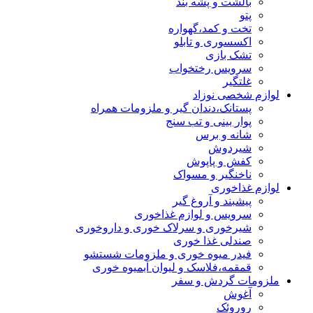
بالشت و پشه بند
پتو
تخت و کمد،گهواره
اکسسوری و تابلو
تشک بازی
سرویس رختخواب
غلتگیر
لوازم شخصی نوزاد
پستانک،دندان گیر و ملزومات همراه
پوار بینی و تب سنج
شانه و برس
شیردوش
کفش و پاپوش
ناخنگیر و مسواک
لوازم غذاخوری
پیشبند و آروغ گیر
سرویس و لوازم غذاخوری
شیرخوری و سرلاک خوری و داروخوری
صندلی غذا خوری
فیدر میوه خوری و ملزومات شستشو
قمقمه،فلاسک و لیوان آبمیوه خوری
ملزومات گردش و سفر
آغوش
روروئک