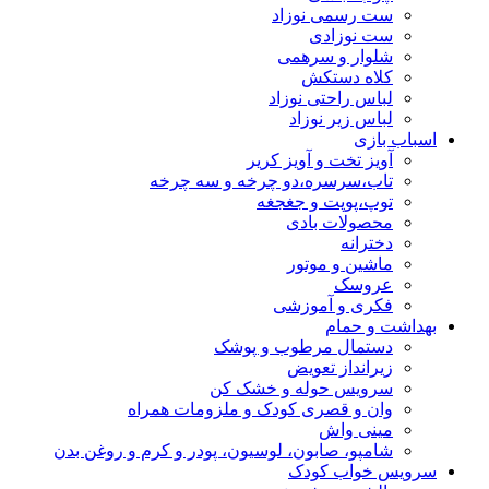
ست رسمی نوزاد
ست نوزادی
شلوار و سرهمی
کلاه دستکش
لباس راحتی نوزاد
لباس زیر نوزاد
اسباب بازی
آویز تخت و آویز کریر
تاب،سرسره،دو چرخه و سه چرخه
توپ،پوپت و جغجغه
محصولات بادی
دخترانه
ماشین و موتور
عروسک
فکری و آموزشی
بهداشت و حمام
دستمال مرطوب و پوشک
زیرانداز تعویض
سرویس حوله و خشک کن
وان و قصری کودک و ملزومات همراه
مینی واش
شامپو، صابون، لوسیون، پودر و کرم و روغن بدن
سرویس خواب کودک