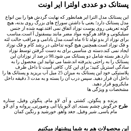
پستانک دو عددی اولترا ایر اونت
این پستانک مدل الترا ایر همانطور که نهایت گردش هوا را بین انواع
مدل پستانک دارد؛ یعنی با داشتن سوراخ های بزرگ روی بدنه، هیچ
گونه تعریقی روی پوست نوزاد اتفاق نمی افتد.تهیه شده از جنس
سیلیکونی و فاقد هرگونه مواد مضر مانند بیسفنول آ است.مناسب
برای نوزاد از بدو تولد تا 6 ماه است.مدل بادامی و مراقب حالت لثه
و فک نوزاد است.همچنین هیچ گونه تداخلی در رشد کام و فک نوزاد
ایجاد نمی کند.دسته ی مناسبی برای به دست گرفتن توسط نوزاد
دارد.هر بسته شامل دو پستانک می شود.98 درصد از نوزادان این
پستانک را به راحتی پذیرفته اند.شما می توانید این محصول را به
سادگی استریل کنید؛ برای این کار، کافی است تا داخل ظرف
پلاستیکی خود این پستانک به میزان 25 میل آب بریزید و پستانک ها را
داخل آن قرار دهید. سپس درب آن را بسته و به مدت 3 دقیقه داخل
مایکرویو قرار دهید.
مشخصات و ویژگی ها
پرنده و پنگوئن, کشتی و آی لاو مام, پنگوئن وفیل, ستاره
طرح
خرگوش چشم بسته, ای لایو پاپا ابی وصورتی, پروانه و آی لاو
مام یاسی, شیر وفیل, جغد وآهو, خورشید و رنگین کمان
این محصولات هم به شما پیشنهاد میکنیم