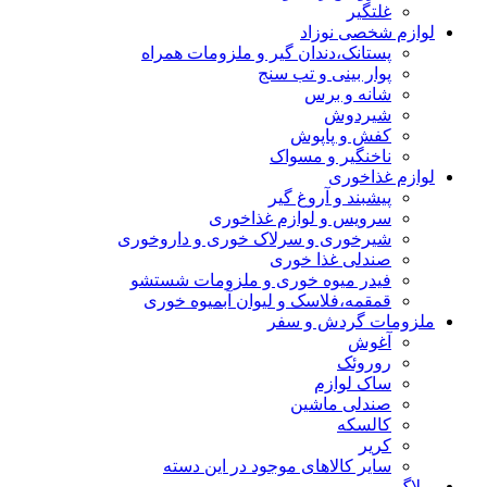
غلتگیر
لوازم شخصی نوزاد
پستانک،دندان گیر و ملزومات همراه
پوار بینی و تب سنج
شانه و برس
شیردوش
کفش و پاپوش
ناخنگیر و مسواک
لوازم غذاخوری
پیشبند و آروغ گیر
سرویس و لوازم غذاخوری
شیرخوری و سرلاک خوری و داروخوری
صندلی غذا خوری
فیدر میوه خوری و ملزومات شستشو
قمقمه،فلاسک و لیوان آبمیوه خوری
ملزومات گردش و سفر
آغوش
روروئک
ساک لوازم
صندلی ماشین
کالسکه
کریر
سایر کالاهای موجود در این دسته
وبلاگ