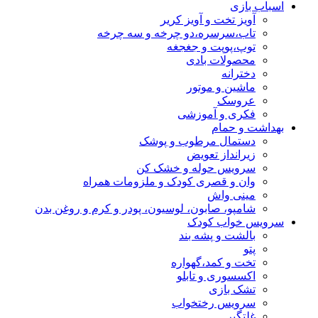
اسباب بازی
آویز تخت و آویز کریر
تاب،سرسره،دو چرخه و سه چرخه
توپ،پوپت و جغجغه
محصولات بادی
دخترانه
ماشین و موتور
عروسک
فکری و آموزشی
بهداشت و حمام
دستمال مرطوب و پوشک
زیرانداز تعویض
سرویس حوله و خشک کن
وان و قصری کودک و ملزومات همراه
مینی واش
شامپو، صابون، لوسیون، پودر و کرم و روغن بدن
سرویس خواب کودک
بالشت و پشه بند
پتو
تخت و کمد،گهواره
اکسسوری و تابلو
تشک بازی
سرویس رختخواب
غلتگیر