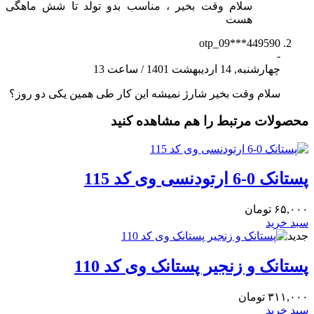
سلام وقت بخیر ، مناسب بدو تولد تا شش ماهگی
هست
otp_09***449590
-
چهارشنبه, 14 اردیبهشت 1401
/
ساعت 13
سلام وقت بخیر شارژ نمیشه این کار طی همین یکی دو روز؟
محصولات مرتبط را هم مشاهده کنید
پستانک 0-6 ارتودنسی وی کد 115
۶۵,۰۰۰
تومان
سبد خرید
جدید
پستانک و زنجیر پستانک وی کد 110
۳۱۱,۰۰۰
تومان
سبد خرید