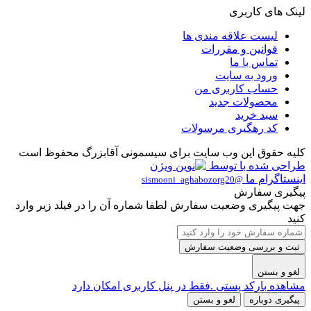
لینک های کاربری
لیست علاقه مندی ها
قوانین و مقررات
تماس با ما
ورود به سایت
حساب کاربری من
محصولات جدید
سبد خرید
کد رهگیری مرسولات
کلیه حقوق این وب سایت برای سیسمونی آقابزرگ محفوظ است
طراحی شده با
توسط
اینستاگرام ما
@sismooni_aghabozorg20
پیگیری سفارش
جهت پیگیری وضعیت سفارش لطفا شماره آن را در فیلد زیر وارد
کنید
ثبت و بررسی وضعیت سفارش
لغو و بستن
مشاهده بارکد پستی .فقط در پنل کاربری امکان دارد
پیگیری دوباره
لغو و بستن