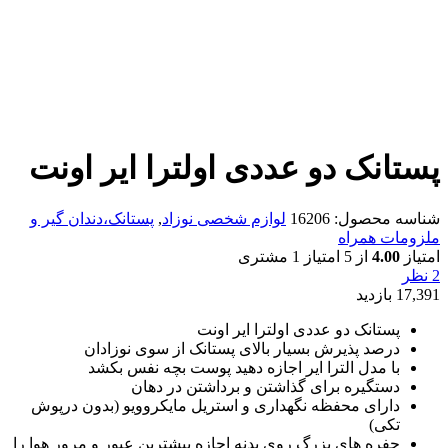
پستانک دو عددی اولترا ایر اونت
شناسه محصول:
16206
لوازم شخصی نوزاد
,
پستانک،دندان گیر و
ملزومات همراه
امتیاز
4.00
از 5 امتیاز
1
مشتری
2 نظر
17,391 بازدید
پستانک دو عددی اولترا ایر اونت
درصد پذیرش بسیار بالای پستانک از سوی نوزادان
با مدل الترا ایر اجازه دهید پوست بچه نفس بکشد
دستگیره برای گذاشتن و برداشتن در دهان
دارای محفظه نگهداری و استریل مایکروویو (بدون درپوش
تکی)
حفره های بزرگ روی بدنه اجازه بیشترین عبور و مرور هوا را