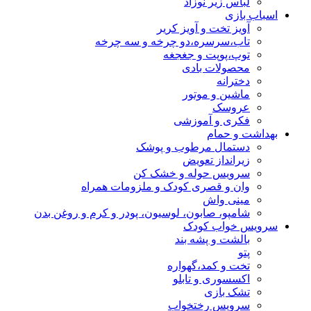
لباس زیر نوزاد
اسباب بازی
آویز تخت و آویز کریر
تاب،سرسره،دو چرخه و سه چرخه
توپ،پوپت و جغجغه
محصولات بادی
دخترانه
ماشین و موتور
عروسک
فکری و آموزشی
بهداشت و حمام
دستمال مرطوب و پوشک
زیرانداز تعویض
سرویس حوله و خشک کن
وان و قصری کودک و ملزومات همراه
مینی واش
شامپو، صابون، لوسیون، پودر و کرم و روغن بدن
سرویس خواب کودک
بالشت و پشه بند
پتو
تخت و کمد،گهواره
اکسسوری و تابلو
تشک بازی
سرویس رختخواب