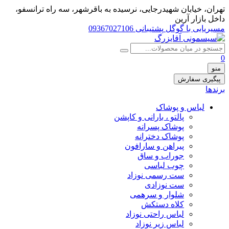
تهران، خيابان شهيدرجايى، نرسیده به باقرشهر، سه راه ترانسفو،
داخل بازار آرین
مسیریابی با گوگل
پشتیبانی 09367027106
0
منو
پیگیری سفارش
برندها
لباس و پوشاک
پالتو ، بارانی و کاپشن
پوشاک پسرانه
پوشاک دخترانه
پیراهن و سارافون
جوراب و ساق
چوب لباسی
ست رسمی نوزاد
ست نوزادی
شلوار و سرهمی
کلاه دستکش
لباس راحتی نوزاد
لباس زیر نوزاد