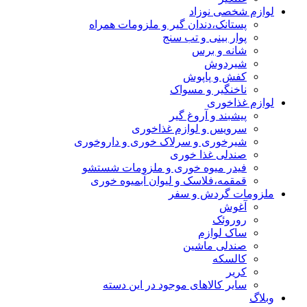
لوازم شخصی نوزاد
پستانک،دندان گیر و ملزومات همراه
پوار بینی و تب سنج
شانه و برس
شیردوش
کفش و پاپوش
ناخنگیر و مسواک
لوازم غذاخوری
پیشبند و آروغ گیر
سرویس و لوازم غذاخوری
شیرخوری و سرلاک خوری و داروخوری
صندلی غذا خوری
فیدر میوه خوری و ملزومات شستشو
قمقمه،فلاسک و لیوان آبمیوه خوری
ملزومات گردش و سفر
آغوش
روروئک
ساک لوازم
صندلی ماشین
کالسکه
کریر
سایر کالاهای موجود در این دسته
وبلاگ