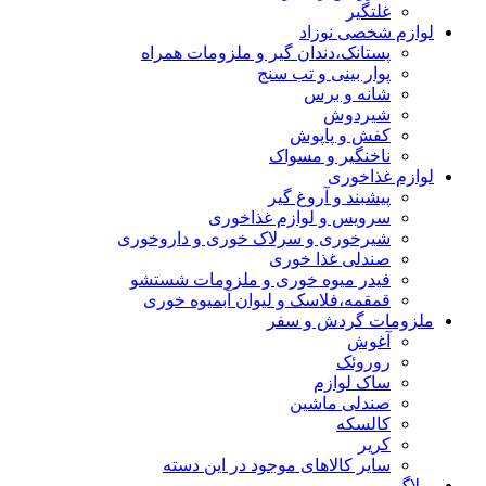
غلتگیر
لوازم شخصی نوزاد
پستانک،دندان گیر و ملزومات همراه
پوار بینی و تب سنج
شانه و برس
شیردوش
کفش و پاپوش
ناخنگیر و مسواک
لوازم غذاخوری
پیشبند و آروغ گیر
سرویس و لوازم غذاخوری
شیرخوری و سرلاک خوری و داروخوری
صندلی غذا خوری
فیدر میوه خوری و ملزومات شستشو
قمقمه،فلاسک و لیوان آبمیوه خوری
ملزومات گردش و سفر
آغوش
روروئک
ساک لوازم
صندلی ماشین
کالسکه
کریر
سایر کالاهای موجود در این دسته
وبلاگ