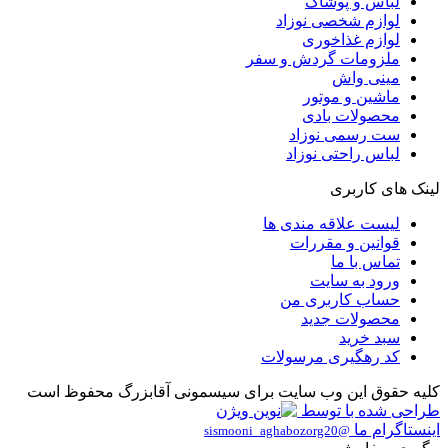
لباس و پوشاک
لوازم شخصی نوزاد
لوازم غذاخوری
ملزومات گردش و سفر
مینی واش
ماشین و موتور
محصولات بادی
ست رسمی نوزاد
لباس راحتی نوزاد
لینک های کاربری
لیست علاقه مندی ها
قوانین و مقررات
تماس با ما
ورود به سایت
حساب کاربری من
محصولات جدید
سبد خرید
کد رهگیری مرسولات
کلیه حقوق این وب سایت برای سیسمونی آقابزرگ محفوظ است
طراحی شده با
توسط
اینستاگرام ما
@sismooni_aghabozorg20