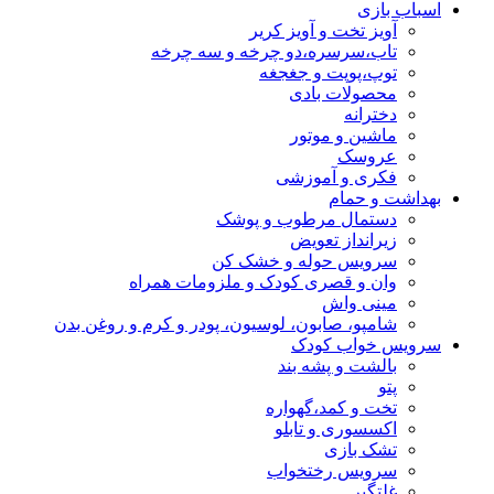
اسباب بازی
آویز تخت و آویز کریر
تاب،سرسره،دو چرخه و سه چرخه
توپ،پوپت و جغجغه
محصولات بادی
دخترانه
ماشین و موتور
عروسک
فکری و آموزشی
بهداشت و حمام
دستمال مرطوب و پوشک
زیرانداز تعویض
سرویس حوله و خشک کن
وان و قصری کودک و ملزومات همراه
مینی واش
شامپو، صابون، لوسیون، پودر و کرم و روغن بدن
سرویس خواب کودک
بالشت و پشه بند
پتو
تخت و کمد،گهواره
اکسسوری و تابلو
تشک بازی
سرویس رختخواب
غلتگیر