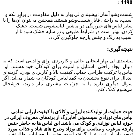
4490 :
شست‌وشو آسان: پیشبندی لی بهار به دلیل مقاومت در برابر لکه و
آسیب، به راحتی قابل شست‌وشو هستند. همچنین می‌توان آن‌ها را با
سایر لباس‌های غیررنگی در ماشین لباسشویی شست. خشک
کردن: بهتر است در شرایط طبیعی و در سایه خشک شود تا از
آسیب به رنگ و جنس پارچه جلوگیری گردد
.
نتیجه‌گیری:
پیشبندی لی بهار انتخابی عالی و کاربردی برای والدینی است که به
دنبال ایجاد راحتی، استایل و امنیت برای کودکان خود هستند. این
لباس با ترکیب طراحی جذاب، کیفیت بالا و کاربردی بودن، گزینه‌ای
ایده‌آل برای تنوع بخشیدن به کمد لباس کودکان به شمار می‌آید. اگر
سوال دیگری دارید یا به جزئیات بیشتری نیاز دارید، خوشحال
می‌شوم کمک کنم!
جهت حمایت از تولیدکننده ایرانی و کالای با کیفیت ایرانی تمامی
لباس های نوزادی سیسمونی آقابزرگ از برندهای معروف ایرانی در
حوزه لباس نوزادی و کودک می باشد.
این لباس ها به خاطر جنس
پارچه مرغوب و مناسب برای نوزاد وطرح های شاد و جذاب مورد
توجه مادران عزیز قرار گرفته است. جنس پارچه لباس ها از نخ و