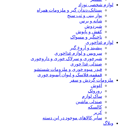
لوازم شخصی نوزاد
پستانک،دندان گیر و ملزومات همراه
پوار بینی و تب سنج
شانه و برس
شیردوش
کفش و پاپوش
ناخنگیر و مسواک
لوازم غذاخوری
پیشبند و آروغ گیر
سرویس و لوازم غذاخوری
شیرخوری و سرلاک خوری و داروخوری
صندلی غذا خوری
فیدر میوه خوری و ملزومات شستشو
قمقمه،فلاسک و لیوان آبمیوه خوری
ملزومات گردش و سفر
آغوش
روروئک
ساک لوازم
صندلی ماشین
کالسکه
کریر
سایر کالاهای موجود در این دسته
وبلاگ