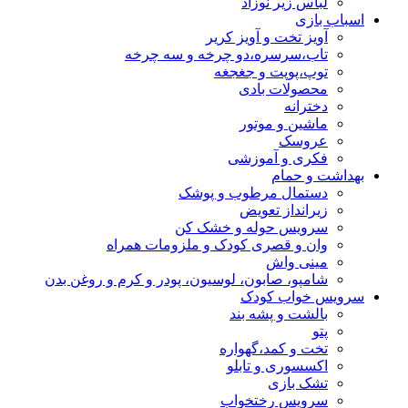
لباس زیر نوزاد
اسباب بازی
آویز تخت و آویز کریر
تاب،سرسره،دو چرخه و سه چرخه
توپ،پوپت و جغجغه
محصولات بادی
دخترانه
ماشین و موتور
عروسک
فکری و آموزشی
بهداشت و حمام
دستمال مرطوب و پوشک
زیرانداز تعویض
سرویس حوله و خشک کن
وان و قصری کودک و ملزومات همراه
مینی واش
شامپو، صابون، لوسیون، پودر و کرم و روغن بدن
سرویس خواب کودک
بالشت و پشه بند
پتو
تخت و کمد،گهواره
اکسسوری و تابلو
تشک بازی
سرویس رختخواب