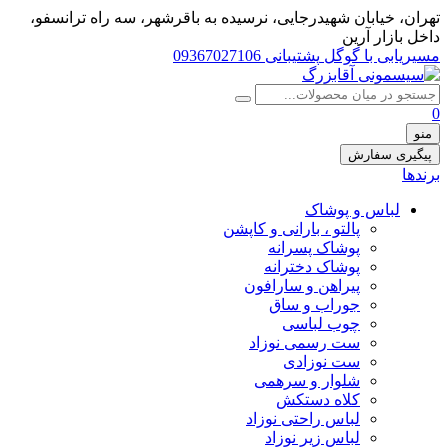
تهران، خيابان شهيدرجايى، نرسیده به باقرشهر، سه راه ترانسفو،
داخل بازار آرین
مسیریابی با گوگل
پشتیبانی 09367027106
0
منو
پیگیری سفارش
برندها
لباس و پوشاک
پالتو ، بارانی و کاپشن
پوشاک پسرانه
پوشاک دخترانه
پیراهن و سارافون
جوراب و ساق
چوب لباسی
ست رسمی نوزاد
ست نوزادی
شلوار و سرهمی
کلاه دستکش
لباس راحتی نوزاد
لباس زیر نوزاد