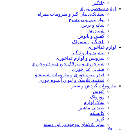
غلتگیر
لوازم شخصی نوزاد
پستانک،دندان گیر و ملزومات همراه
پوار بینی و تب سنج
شانه و برس
شیردوش
کفش و پاپوش
ناخنگیر و مسواک
لوازم غذاخوری
پیشبند و آروغ گیر
سرویس و لوازم غذاخوری
شیرخوری و سرلاک خوری و داروخوری
صندلی غذا خوری
فیدر میوه خوری و ملزومات شستشو
قمقمه،فلاسک و لیوان آبمیوه خوری
ملزومات گردش و سفر
آغوش
روروئک
ساک لوازم
صندلی ماشین
کالسکه
کریر
سایر کالاهای موجود در این دسته
وبلاگ