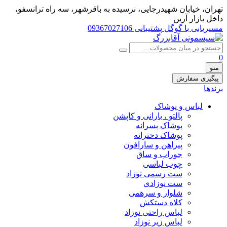
تهران، خيابان شهيدرجايى، نرسیده به باقرشهر، سه راه ترانسفو،
داخل بازار آرین
مسیریابی با گوگل
پشتیبانی 09367027106
0
منو
پیگیری سفارش
برندها
لباس و پوشاک
پالتو ، بارانی و کاپشن
پوشاک پسرانه
پوشاک دخترانه
پیراهن و سارافون
جوراب و ساق
چوب لباسی
ست رسمی نوزاد
ست نوزادی
شلوار و سرهمی
کلاه دستکش
لباس راحتی نوزاد
لباس زیر نوزاد