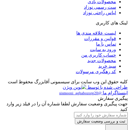
محصولات بادی
ست رسمی نوزاد
لباس راحتی نوزاد
لینک های کاربری
لیست علاقه مندی ها
قوانین و مقررات
تماس با ما
ورود به سایت
حساب کاربری من
محصولات جدید
سبد خرید
کد رهگیری مرسولات
کلیه حقوق این وب سایت برای سیسمونی آقابزرگ محفوظ است
طراحی شده با
توسط
اینستاگرام ما
@sismooni_aghabozorg20
پیگیری سفارش
جهت پیگیری وضعیت سفارش لطفا شماره آن را در فیلد زیر وارد
کنید
ثبت و بررسی وضعیت سفارش