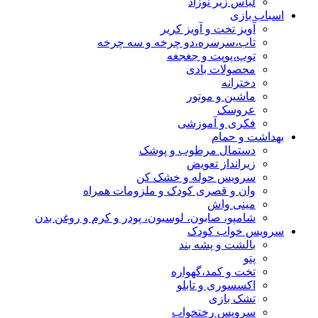
لباس زیر نوزاد
اسباب بازی
آویز تخت و آویز کریر
تاب،سرسره،دو چرخه و سه چرخه
توپ،پوپت و جغجغه
محصولات بادی
دخترانه
ماشین و موتور
عروسک
فکری و آموزشی
بهداشت و حمام
دستمال مرطوب و پوشک
زیرانداز تعویض
سرویس حوله و خشک کن
وان و قصری کودک و ملزومات همراه
مینی واش
شامپو، صابون، لوسیون، پودر و کرم و روغن بدن
سرویس خواب کودک
بالشت و پشه بند
پتو
تخت و کمد،گهواره
اکسسوری و تابلو
تشک بازی
سرویس رختخواب