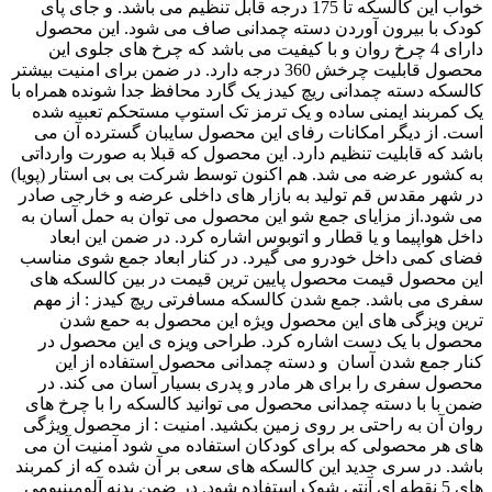
خواب این کالسکه تا 175 درجه قابل تنظیم می باشد. و جای پای
کودک با بیرون آوردن دسته چمدانی صاف می شود. این محصول
دارای 4 چرخ روان و با کیفیت می باشد که چرخ های جلوی این
محصول قابلیت چرخش 360 درجه دارد. در ضمن برای امنیت بیشتر
کالسکه دسته چمدانی ریچ کیدز یک گارد محافظ جدا شونده همراه با
یک کمربند ایمنی ساده و یک ترمز تک استوپ مستحکم تعبیه شده
است. از دیگر امکانات رفای این محصول سایبان گسترده آن می
باشد که قابلیت تنظیم دارد. این محصول که قبلا به صورت وارداتی
به کشور عرضه می شد. هم اکنون توسط شرکت بی بی استار (پویا)
در شهر مقدس قم تولید به بازار های داخلی عرضه و خارجی صادر
می شود.از مزایای جمع شو این محصول می توان به حمل آسان به
داخل هواپیما و یا قطار و اتوبوس اشاره کرد. در ضمن این ابعاد
فضای کمی داخل خودرو می گیرد. در کنار ابعاد جمع شوی مناسب
این محصول قیمت محصول پایین ترین قیمت در بین کالسکه های
سفری می باشد. جمع شدن کالسکه مسافرتی ریچ کیدز : از مهم
ترین ویزگی های این محصول ویژه این محصول به حمع شدن
محصول با یک دست اشاره کرد. طراحی ویزه ی این محصول در
کنار جمع شدن آسان و دسته چمدانی محصول استفاده از این
محصول سفری را برای هر مادر و پدری بسیار آسان می کند. در
ضمن با با دسته چمدانی محصول می توانید کالسکه را با چرخ های
روان آن به راحتی بر روی زمین بکشید. امنیت : از محصول ویژگی
های هر محصولی که برای کودکان استفاده می شود آمنیت آن می
باشد. در سری جدید این کالسکه های سعی بر آن شده که از کمربند
های 5 نقطه ای آنتی شوک استفاده شود. در ضمن بدنه آلومینیومی