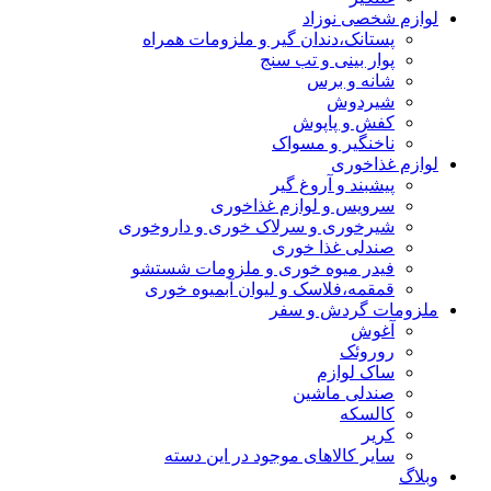
لوازم شخصی نوزاد
پستانک،دندان گیر و ملزومات همراه
پوار بینی و تب سنج
شانه و برس
شیردوش
کفش و پاپوش
ناخنگیر و مسواک
لوازم غذاخوری
پیشبند و آروغ گیر
سرویس و لوازم غذاخوری
شیرخوری و سرلاک خوری و داروخوری
صندلی غذا خوری
فیدر میوه خوری و ملزومات شستشو
قمقمه،فلاسک و لیوان آبمیوه خوری
ملزومات گردش و سفر
آغوش
روروئک
ساک لوازم
صندلی ماشین
کالسکه
کریر
سایر کالاهای موجود در این دسته
وبلاگ