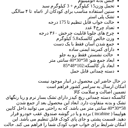
جنس بدنه آلومینیوم
تحمل وزن۱5 کیلوگرم + 3 کیلوگرم سبد
سنین استفاده مناسب برای کودکان از 6ماه تا ۴ سالگی
تشک پلی استر
حالت خواب قابل تنظیم تا 175 درجه
تعداد چرخ۴ عدد
چرخ های جلوبا قابلیت چرخش ۳۶۰ درجه
وزن خالص کالسکه5.8 کیلوگرم
جمع شدن آسان فقط با یک دست
دارای کمربند ایمنی ساده
حالت نشستن فقط رو به جلو
ابعاد جمع شو: 58*30*40 سانتی متر
ابعاد باز کالسکه:102*48*85
دسته چمدانی قابل حمل
در حال حاضر این محصول در انبار موجود نیست
امکان ارسال به سراسر کشور فراهم است
تضمین اصالت و سلامت کالا
کالسکه دسته چمدانی ریچ کیدز دارای تشک بسار نرم و ربا رنگهای
تشک و بدنه متفاوت دارد. ابعاد این محصول بعد از جمع شدن
58*30*40 سانتی متر می باشد. که به راحتی می توانید داخل کابین
هواپیما ( incabine ) برده و یا در گوشه صندوق عقب خودرو قرار
دهید. قسمت پشتی و جای پای کودک قابل تنطیم می باشد. این
امکان شرایط برای خواب خوب کودک شما را فراهم می کند. حالت