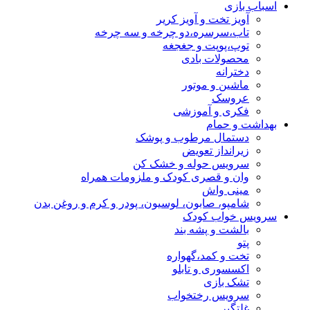
اسباب بازی
آویز تخت و آویز کریر
تاب،سرسره،دو چرخه و سه چرخه
توپ،پوپت و جغجغه
محصولات بادی
دخترانه
ماشین و موتور
عروسک
فکری و آموزشی
بهداشت و حمام
دستمال مرطوب و پوشک
زیرانداز تعویض
سرویس حوله و خشک کن
وان و قصری کودک و ملزومات همراه
مینی واش
شامپو، صابون، لوسیون، پودر و کرم و روغن بدن
سرویس خواب کودک
بالشت و پشه بند
پتو
تخت و کمد،گهواره
اکسسوری و تابلو
تشک بازی
سرویس رختخواب
غلتگیر