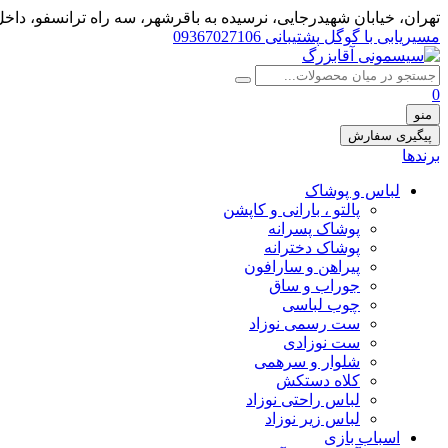
تهران، خيابان شهيدرجايى، نرسیده به باقرشهر، سه راه ترانسفو، داخل 
مسیریابی با گوگل
پشتیبانی 09367027106
0
منو
پیگیری سفارش
برندها
لباس و پوشاک
پالتو ، بارانی و کاپشن
پوشاک پسرانه
پوشاک دخترانه
پیراهن و سارافون
جوراب و ساق
چوب لباسی
ست رسمی نوزاد
ست نوزادی
شلوار و سرهمی
کلاه دستکش
لباس راحتی نوزاد
لباس زیر نوزاد
اسباب بازی