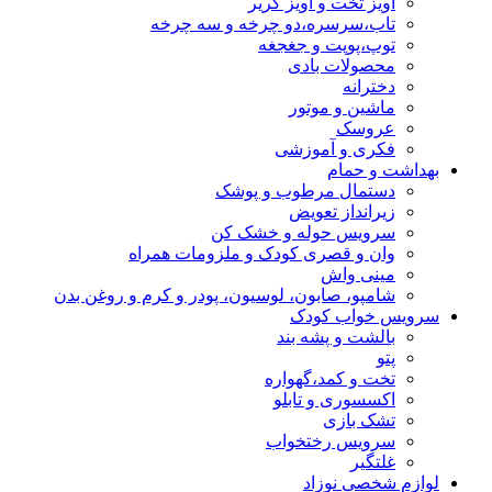
آویز تخت و آویز کریر
تاب،سرسره،دو چرخه و سه چرخه
توپ،پوپت و جغجغه
محصولات بادی
دخترانه
ماشین و موتور
عروسک
فکری و آموزشی
بهداشت و حمام
دستمال مرطوب و پوشک
زیرانداز تعویض
سرویس حوله و خشک کن
وان و قصری کودک و ملزومات همراه
مینی واش
شامپو، صابون، لوسیون، پودر و کرم و روغن بدن
سرویس خواب کودک
بالشت و پشه بند
پتو
تخت و کمد،گهواره
اکسسوری و تابلو
تشک بازی
سرویس رختخواب
غلتگیر
لوازم شخصی نوزاد