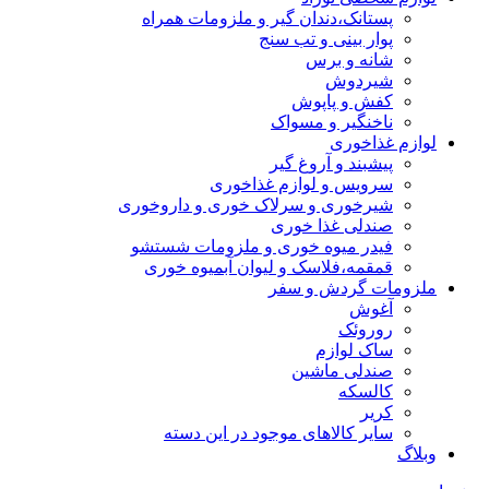
پستانک،دندان گیر و ملزومات همراه
پوار بینی و تب سنج
شانه و برس
شیردوش
کفش و پاپوش
ناخنگیر و مسواک
لوازم غذاخوری
پیشبند و آروغ گیر
سرویس و لوازم غذاخوری
شیرخوری و سرلاک خوری و داروخوری
صندلی غذا خوری
فیدر میوه خوری و ملزومات شستشو
قمقمه،فلاسک و لیوان آبمیوه خوری
ملزومات گردش و سفر
آغوش
روروئک
ساک لوازم
صندلی ماشین
کالسکه
کریر
سایر کالاهای موجود در این دسته
وبلاگ