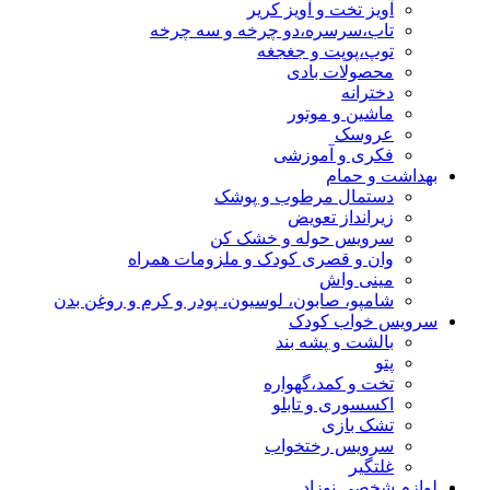
آویز تخت و آویز کریر
تاب،سرسره،دو چرخه و سه چرخه
توپ،پوپت و جغجغه
محصولات بادی
دخترانه
ماشین و موتور
عروسک
فکری و آموزشی
بهداشت و حمام
دستمال مرطوب و پوشک
زیرانداز تعویض
سرویس حوله و خشک کن
وان و قصری کودک و ملزومات همراه
مینی واش
شامپو، صابون، لوسیون، پودر و کرم و روغن بدن
سرویس خواب کودک
بالشت و پشه بند
پتو
تخت و کمد،گهواره
اکسسوری و تابلو
تشک بازی
سرویس رختخواب
غلتگیر
لوازم شخصی نوزاد