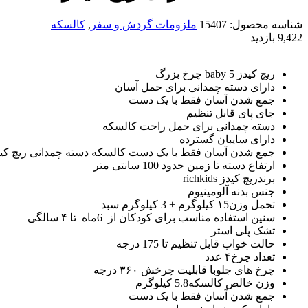
شناسه محصول:
15407
ملزومات گردش و سفر
,
کالسکه
9,422 بازدید
ریچ کیدز baby 5 چرخ بزرگ
دارای دسته چمدانی برای حمل آسان
جمع شدن آسان فقط با یک دست
جای پای قابل تنظیم
دسته چمدانی برای حمل راحت کالسکه
دارای سایبان گسترده
جمع شدن آسان فقط با یک دست کالسکه دسته چمدانی ریچ کی
ارتفاع دسته تا زمین حدود 100 سانتی متر
برندریچ کیدز richkids
جنس بدنه آلومینیوم
تحمل وزن۱5 کیلوگرم + 3 کیلوگرم سبد
سنین استفاده مناسب برای کودکان از 6ماه تا ۴ سالگی
تشک پلی استر
حالت خواب قابل تنظیم تا 175 درجه
تعداد چرخ۴ عدد
چرخ های جلوبا قابلیت چرخش ۳۶۰ درجه
وزن خالص کالسکه5.8 کیلوگرم
جمع شدن آسان فقط با یک دست