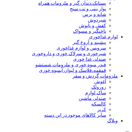
پستانک،دندان گیر و ملزومات همراه
پوار بینی و تب سنج
شانه و برس
شیردوش
کفش و پاپوش
ناخنگیر و مسواک
لوازم غذاخوری
پیشبند و آروغ گیر
سرویس و لوازم غذاخوری
شیرخوری و سرلاک خوری و داروخوری
صندلی غذا خوری
فیدر میوه خوری و ملزومات شستشو
قمقمه،فلاسک و لیوان آبمیوه خوری
ملزومات گردش و سفر
آغوش
روروئک
ساک لوازم
صندلی ماشین
کالسکه
کریر
سایر کالاهای موجود در این دسته
وبلاگ