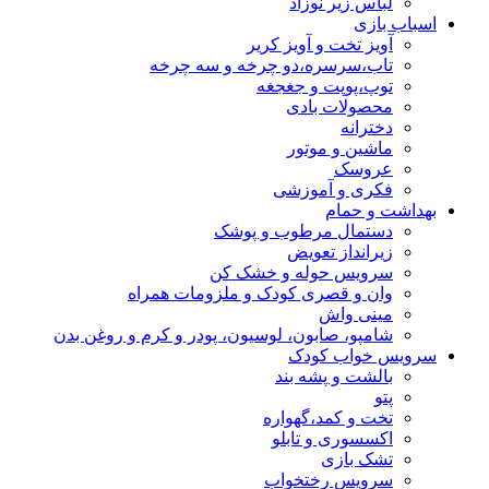
لباس زیر نوزاد
اسباب بازی
آویز تخت و آویز کریر
تاب،سرسره،دو چرخه و سه چرخه
توپ،پوپت و جغجغه
محصولات بادی
دخترانه
ماشین و موتور
عروسک
فکری و آموزشی
بهداشت و حمام
دستمال مرطوب و پوشک
زیرانداز تعویض
سرویس حوله و خشک کن
وان و قصری کودک و ملزومات همراه
مینی واش
شامپو، صابون، لوسیون، پودر و کرم و روغن بدن
سرویس خواب کودک
بالشت و پشه بند
پتو
تخت و کمد،گهواره
اکسسوری و تابلو
تشک بازی
سرویس رختخواب