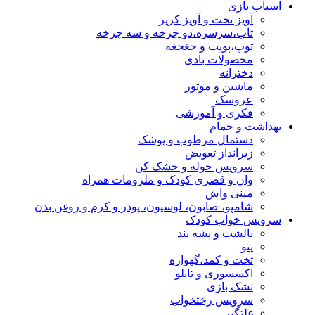
اسباب بازی
آویز تخت و آویز کریر
تاب،سرسره،دو چرخه و سه چرخه
توپ،پوپت و جغجغه
محصولات بادی
دخترانه
ماشین و موتور
عروسک
فکری و آموزشی
بهداشت و حمام
دستمال مرطوب و پوشک
زیرانداز تعویض
سرویس حوله و خشک کن
وان و قصری کودک و ملزومات همراه
مینی واش
شامپو، صابون، لوسیون، پودر و کرم و روغن بدن
سرویس خواب کودک
بالشت و پشه بند
پتو
تخت و کمد،گهواره
اکسسوری و تابلو
تشک بازی
سرویس رختخواب
غلتگیر