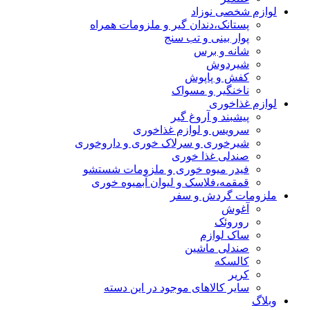
لوازم شخصی نوزاد
پستانک،دندان گیر و ملزومات همراه
پوار بینی و تب سنج
شانه و برس
شیردوش
کفش و پاپوش
ناخنگیر و مسواک
لوازم غذاخوری
پیشبند و آروغ گیر
سرویس و لوازم غذاخوری
شیرخوری و سرلاک خوری و داروخوری
صندلی غذا خوری
فیدر میوه خوری و ملزومات شستشو
قمقمه،فلاسک و لیوان آبمیوه خوری
ملزومات گردش و سفر
آغوش
روروئک
ساک لوازم
صندلی ماشین
کالسکه
کریر
سایر کالاهای موجود در این دسته
وبلاگ