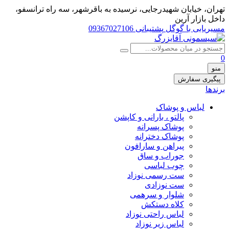
تهران، خيابان شهيدرجايى، نرسیده به باقرشهر، سه راه ترانسفو،
داخل بازار آرین
مسیریابی با گوگل
پشتیبانی 09367027106
0
منو
پیگیری سفارش
برندها
لباس و پوشاک
پالتو ، بارانی و کاپشن
پوشاک پسرانه
پوشاک دخترانه
پیراهن و سارافون
جوراب و ساق
چوب لباسی
ست رسمی نوزاد
ست نوزادی
شلوار و سرهمی
کلاه دستکش
لباس راحتی نوزاد
لباس زیر نوزاد