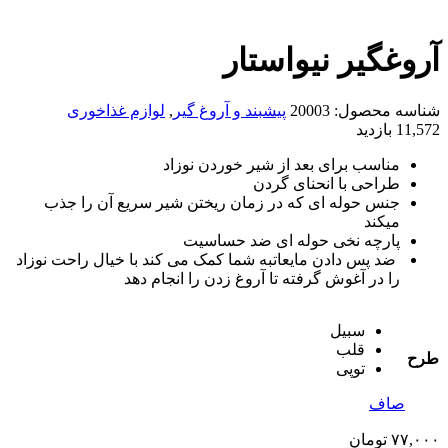
آروغگیر نیواستار
شناسه محصول:
20003
پیشبند و آروغ گیر
,
لوازم غذاخوری
11,572 بازدید
مناسب برای بعد از شیر خوردن نوزاد
طراحی با انحنای گردن
جنس حوله ای که در زمان ریختن شیر سریع آن را جذب
میکند
پارچه نخی حوله ای ضد حساسیت
ضد پس دادن مایعاتبه شما کمک می کند با خیال راحت نوزاد
را در آغوش گرفته تا آروغ زدن را انجام دهد
سبیل
قلب
طرح
توپی
صاف
۷۷,۰۰۰
تومان