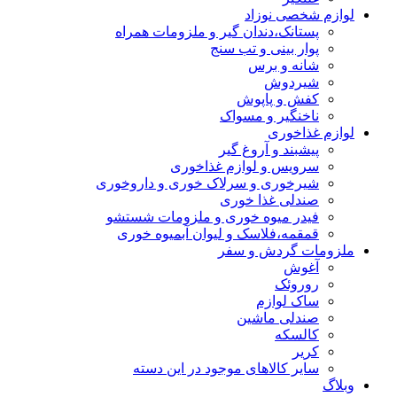
لوازم شخصی نوزاد
پستانک،دندان گیر و ملزومات همراه
پوار بینی و تب سنج
شانه و برس
شیردوش
کفش و پاپوش
ناخنگیر و مسواک
لوازم غذاخوری
پیشبند و آروغ گیر
سرویس و لوازم غذاخوری
شیرخوری و سرلاک خوری و داروخوری
صندلی غذا خوری
فیدر میوه خوری و ملزومات شستشو
قمقمه،فلاسک و لیوان آبمیوه خوری
ملزومات گردش و سفر
آغوش
روروئک
ساک لوازم
صندلی ماشین
کالسکه
کریر
سایر کالاهای موجود در این دسته
وبلاگ