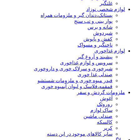
غلتگیر
لوازم شخصی نوزاد
پستانک،دندان گیر و ملزومات همراه
پوار بینی و تب سنج
شانه و برس
شیردوش
کفش و پاپوش
ناخنگیر و مسواک
لوازم غذاخوری
پیشبند و آروغ گیر
سرویس و لوازم غذاخوری
شیرخوری و سرلاک خوری و داروخوری
صندلی غذا خوری
فیدر میوه خوری و ملزومات شستشو
قمقمه،فلاسک و لیوان آبمیوه خوری
ملزومات گردش و سفر
آغوش
روروئک
ساک لوازم
صندلی ماشین
کالسکه
کریر
سایر کالاهای موجود در این دسته
وبلاگ