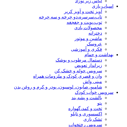
لباس زیر نوزاد
اسباب بازی
آویز تخت و آویز کریر
تاب،سرسره،دو چرخه و سه چرخه
توپ،پوپت و جغجغه
محصولات بادی
دخترانه
ماشین و موتور
عروسک
فکری و آموزشی
بهداشت و حمام
دستمال مرطوب و پوشک
زیرانداز تعویض
سرویس حوله و خشک کن
وان و قصری کودک و ملزومات همراه
مینی واش
شامپو، صابون، لوسیون، پودر و کرم و روغن بدن
سرویس خواب کودک
بالشت و پشه بند
پتو
تخت و کمد،گهواره
اکسسوری و تابلو
تشک بازی
سرویس رختخواب