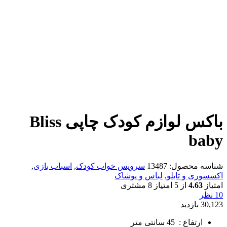
باکس لوازم کودک چاپی Bliss
baby
شناسه محصول:
13487
سرویس خواب کودک
,
اسباب بازی
,
اکسسوری و تابلو
,
لباس و پوشاک
امتیاز
4.63
از 5 امتیاز
8
مشتری
10 نظر
30,123 بازدید
ارتفاع : 45 سانتی متر