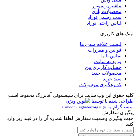
ماشین و موتور
محصولات بادی
ست رسمی نوزاد
لباس راحتی نوزاد
لینک های کاربری
لیست علاقه مندی ها
قوانین و مقررات
تماس با ما
ورود به سایت
حساب کاربری من
محصولات جدید
سبد خرید
کد رهگیری مرسولات
کلیه حقوق این وب سایت برای سیسمونی آقابزرگ محفوظ است
طراحی شده با
توسط
اینستاگرام ما
@sismooni_aghabozorg20
پیگیری سفارش
جهت پیگیری وضعیت سفارش لطفا شماره آن را در فیلد زیر وارد
کنید