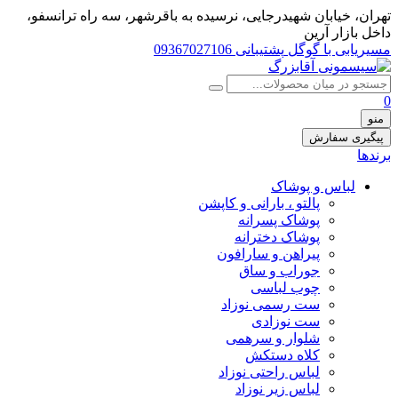
تهران، خيابان شهيدرجايى، نرسیده به باقرشهر، سه راه ترانسفو،
داخل بازار آرین
مسیریابی با گوگل
پشتیبانی 09367027106
0
منو
پیگیری سفارش
برندها
لباس و پوشاک
پالتو ، بارانی و کاپشن
پوشاک پسرانه
پوشاک دخترانه
پیراهن و سارافون
جوراب و ساق
چوب لباسی
ست رسمی نوزاد
ست نوزادی
شلوار و سرهمی
کلاه دستکش
لباس راحتی نوزاد
لباس زیر نوزاد