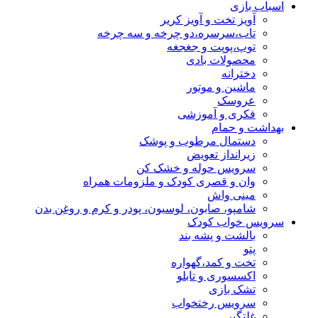
اسباب بازی
آویز تخت و آویز کریر
تاب،سرسره،دو چرخه و سه چرخه
توپ،پوپت و جغجغه
محصولات بادی
دخترانه
ماشین و موتور
عروسک
فکری و آموزشی
بهداشت و حمام
دستمال مرطوب و پوشک
زیرانداز تعویض
سرویس حوله و خشک کن
وان و قصری کودک و ملزومات همراه
مینی واش
شامپو، صابون، لوسیون، پودر و کرم و روغن بدن
سرویس خواب کودک
بالشت و پشه بند
پتو
تخت و کمد،گهواره
اکسسوری و تابلو
تشک بازی
سرویس رختخواب
غلتگیر