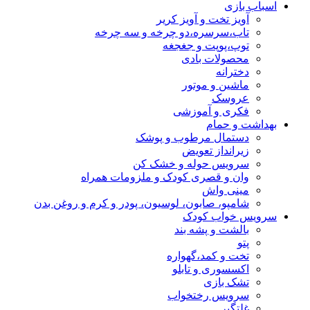
اسباب بازی
آویز تخت و آویز کریر
تاب،سرسره،دو چرخه و سه چرخه
توپ،پوپت و جغجغه
محصولات بادی
دخترانه
ماشین و موتور
عروسک
فکری و آموزشی
بهداشت و حمام
دستمال مرطوب و پوشک
زیرانداز تعویض
سرویس حوله و خشک کن
وان و قصری کودک و ملزومات همراه
مینی واش
شامپو، صابون، لوسیون، پودر و کرم و روغن بدن
سرویس خواب کودک
بالشت و پشه بند
پتو
تخت و کمد،گهواره
اکسسوری و تابلو
تشک بازی
سرویس رختخواب
غلتگیر