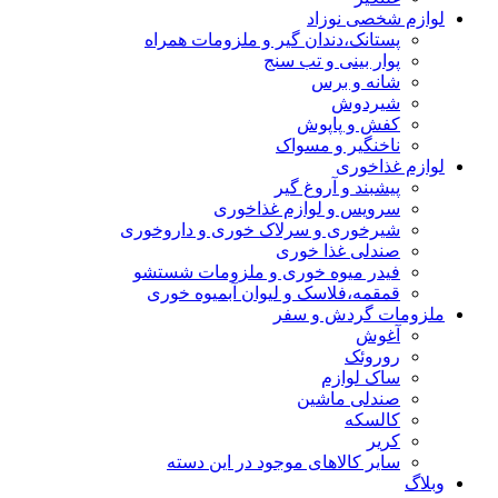
لوازم شخصی نوزاد
پستانک،دندان گیر و ملزومات همراه
پوار بینی و تب سنج
شانه و برس
شیردوش
کفش و پاپوش
ناخنگیر و مسواک
لوازم غذاخوری
پیشبند و آروغ گیر
سرویس و لوازم غذاخوری
شیرخوری و سرلاک خوری و داروخوری
صندلی غذا خوری
فیدر میوه خوری و ملزومات شستشو
قمقمه،فلاسک و لیوان آبمیوه خوری
ملزومات گردش و سفر
آغوش
روروئک
ساک لوازم
صندلی ماشین
کالسکه
کریر
سایر کالاهای موجود در این دسته
وبلاگ