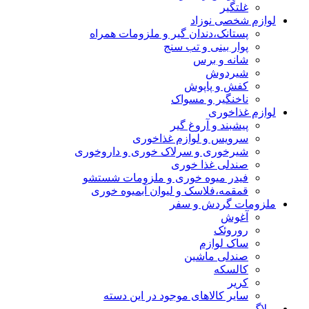
غلتگیر
لوازم شخصی نوزاد
پستانک،دندان گیر و ملزومات همراه
پوار بینی و تب سنج
شانه و برس
شیردوش
کفش و پاپوش
ناخنگیر و مسواک
لوازم غذاخوری
پیشبند و آروغ گیر
سرویس و لوازم غذاخوری
شیرخوری و سرلاک خوری و داروخوری
صندلی غذا خوری
فیدر میوه خوری و ملزومات شستشو
قمقمه،فلاسک و لیوان آبمیوه خوری
ملزومات گردش و سفر
آغوش
روروئک
ساک لوازم
صندلی ماشین
کالسکه
کریر
سایر کالاهای موجود در این دسته
وبلاگ