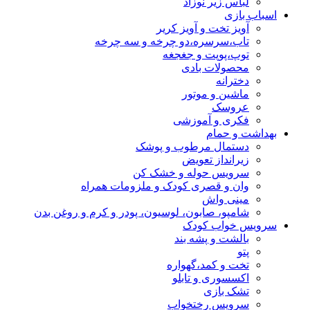
لباس زیر نوزاد
اسباب بازی
آویز تخت و آویز کریر
تاب،سرسره،دو چرخه و سه چرخه
توپ،پوپت و جغجغه
محصولات بادی
دخترانه
ماشین و موتور
عروسک
فکری و آموزشی
بهداشت و حمام
دستمال مرطوب و پوشک
زیرانداز تعویض
سرویس حوله و خشک کن
وان و قصری کودک و ملزومات همراه
مینی واش
شامپو، صابون، لوسیون، پودر و کرم و روغن بدن
سرویس خواب کودک
بالشت و پشه بند
پتو
تخت و کمد،گهواره
اکسسوری و تابلو
تشک بازی
سرویس رختخواب