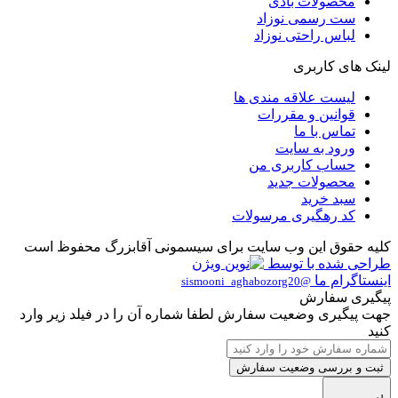
محصولات بادی
ست رسمی نوزاد
لباس راحتی نوزاد
لینک های کاربری
لیست علاقه مندی ها
قوانین و مقررات
تماس با ما
ورود به سایت
حساب کاربری من
محصولات جدید
سبد خرید
کد رهگیری مرسولات
کلیه حقوق این وب سایت برای سیسمونی آقابزرگ محفوظ است
طراحی شده با
توسط
اینستاگرام ما
@sismooni_aghabozorg20
پیگیری سفارش
جهت پیگیری وضعیت سفارش لطفا شماره آن را در فیلد زیر وارد
کنید
ثبت و بررسی وضعیت سفارش