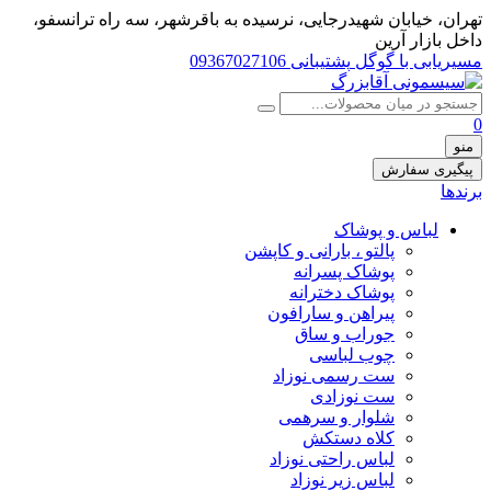
تهران، خيابان شهيدرجايى، نرسیده به باقرشهر، سه راه ترانسفو،
داخل بازار آرین
مسیریابی با گوگل
پشتیبانی 09367027106
0
منو
پیگیری سفارش
برندها
لباس و پوشاک
پالتو ، بارانی و کاپشن
پوشاک پسرانه
پوشاک دخترانه
پیراهن و سارافون
جوراب و ساق
چوب لباسی
ست رسمی نوزاد
ست نوزادی
شلوار و سرهمی
کلاه دستکش
لباس راحتی نوزاد
لباس زیر نوزاد