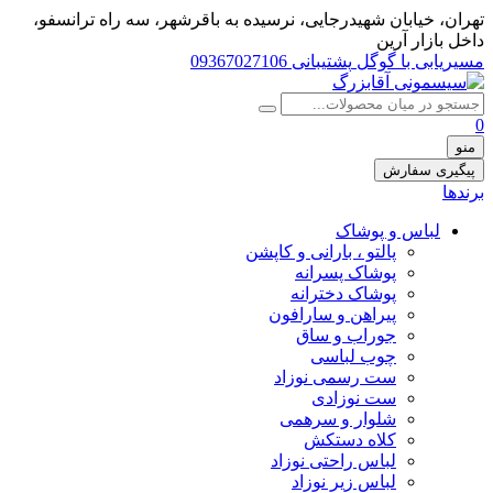
تهران، خيابان شهيدرجايى، نرسیده به باقرشهر، سه راه ترانسفو،
داخل بازار آرین
مسیریابی با گوگل
پشتیبانی 09367027106
0
منو
پیگیری سفارش
برندها
لباس و پوشاک
پالتو ، بارانی و کاپشن
پوشاک پسرانه
پوشاک دخترانه
پیراهن و سارافون
جوراب و ساق
چوب لباسی
ست رسمی نوزاد
ست نوزادی
شلوار و سرهمی
کلاه دستکش
لباس راحتی نوزاد
لباس زیر نوزاد