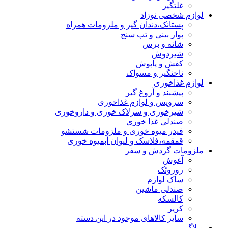
غلتگیر
لوازم شخصی نوزاد
پستانک،دندان گیر و ملزومات همراه
پوار بینی و تب سنج
شانه و برس
شیردوش
کفش و پاپوش
ناخنگیر و مسواک
لوازم غذاخوری
پیشبند و آروغ گیر
سرویس و لوازم غذاخوری
شیرخوری و سرلاک خوری و داروخوری
صندلی غذا خوری
فیدر میوه خوری و ملزومات شستشو
قمقمه،فلاسک و لیوان آبمیوه خوری
ملزومات گردش و سفر
آغوش
روروئک
ساک لوازم
صندلی ماشین
کالسکه
کریر
سایر کالاهای موجود در این دسته
وبلاگ