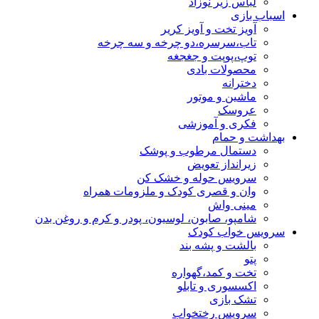
لباس زیر نوزاد
اسباب بازی
آویز تخت و آویز کریر
تاب،سرسره،دو چرخه و سه چرخه
توپ،پوپت و جغجغه
محصولات بادی
دخترانه
ماشین و موتور
عروسک
فکری و آموزشی
بهداشت و حمام
دستمال مرطوب و پوشک
زیرانداز تعویض
سرویس حوله و خشک کن
وان و قصری کودک و ملزومات همراه
مینی واش
شامپو، صابون، لوسیون، پودر و کرم و روغن بدن
سرویس خواب کودک
بالشت و پشه بند
پتو
تخت و کمد،گهواره
اکسسوری و تابلو
تشک بازی
سرویس رختخواب