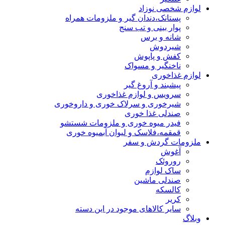
لوازم شخصی نوزاد
پستانک،دندان گیر و ملزومات همراه
پوار بینی و تب سنج
شانه و برس
شیردوش
کفش و پاپوش
ناخنگیر و مسواک
لوازم غذاخوری
پیشبند و آروغ گیر
سرویس و لوازم غذاخوری
شیرخوری و سرلاک خوری و داروخوری
صندلی غذا خوری
فیدر میوه خوری و ملزومات شستشو
قمقمه،فلاسک و لیوان آبمیوه خوری
ملزومات گردش و سفر
آغوش
روروئک
ساک لوازم
صندلی ماشین
کالسکه
کریر
سایر کالاهای موجود در این دسته
وبلاگ