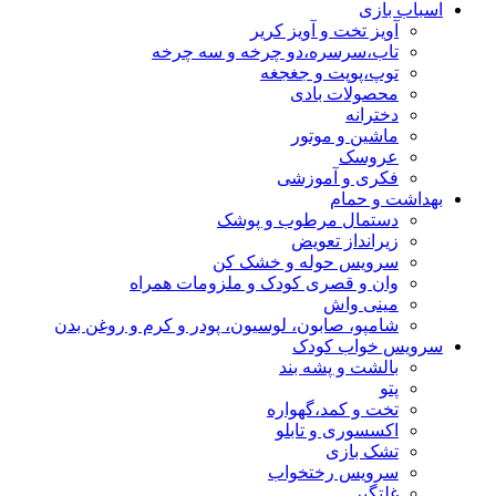
اسباب بازی
آویز تخت و آویز کریر
تاب،سرسره،دو چرخه و سه چرخه
توپ،پوپت و جغجغه
محصولات بادی
دخترانه
ماشین و موتور
عروسک
فکری و آموزشی
بهداشت و حمام
دستمال مرطوب و پوشک
زیرانداز تعویض
سرویس حوله و خشک کن
وان و قصری کودک و ملزومات همراه
مینی واش
شامپو، صابون، لوسیون، پودر و کرم و روغن بدن
سرویس خواب کودک
بالشت و پشه بند
پتو
تخت و کمد،گهواره
اکسسوری و تابلو
تشک بازی
سرویس رختخواب
غلتگیر