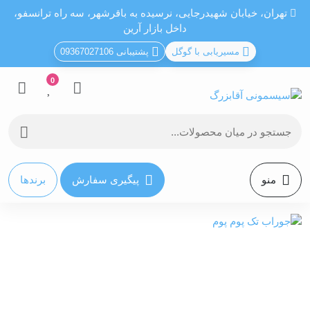
تهران، خيابان شهيدرجايى، نرسیده به باقرشهر، سه راه ترانسفو،
داخل بازار آرین
مسیریابی با گوگل
پشتیبانی 09367027106
0
منو
پیگیری سفارش
برندها