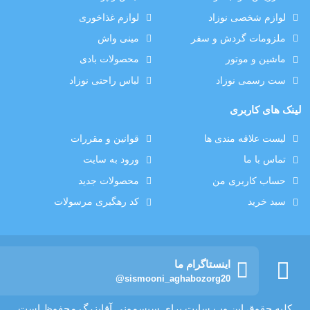
لوازم شخصی نوزاد
لوازم غذاخوری
ملزومات گردش و سفر
مینی واش
ماشین و موتور
محصولات بادی
ست رسمی نوزاد
لباس راحتی نوزاد
لینک های کاربری
لیست علاقه مندی ها
قوانین و مقررات
تماس با ما
ورود به سایت
حساب کاربری من
محصولات جدید
سبد خرید
کد رهگیری مرسولات
اینستاگرام ما
@sismooni_aghabozorg20
کلیه حقوق این وب سایت برای سیسمونی آقابزرگ محفوظ است