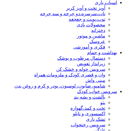
اسباب بازی
آویز تخت و آویز کریر
تاب،سرسره،دو چرخه و سه چرخه
توپ،پوپت و جغجغه
محصولات بادی
دخترانه
ماشین و موتور
عروسک
فکری و آموزشی
بهداشت و حمام
دستمال مرطوب و پوشک
زیرانداز تعویض
سرویس حوله و خشک کن
وان و قصری کودک و ملزومات همراه
مینی واش
شامپو، صابون، لوسیون، پودر و کرم و روغن بدن
سرویس خواب کودک
بالشت و پشه بند
پتو
تخت و کمد،گهواره
اکسسوری و تابلو
تشک بازی
سرویس رختخواب
غلتگیر