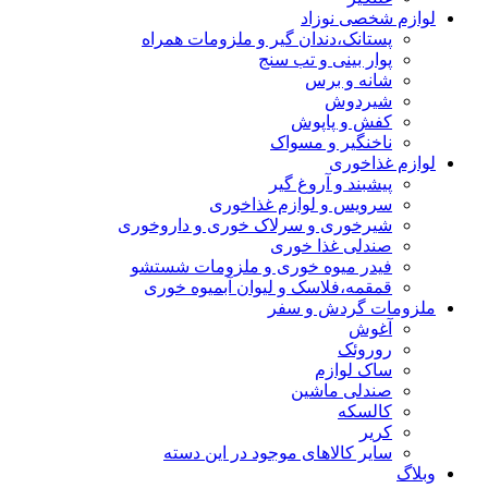
لوازم شخصی نوزاد
پستانک،دندان گیر و ملزومات همراه
پوار بینی و تب سنج
شانه و برس
شیردوش
کفش و پاپوش
ناخنگیر و مسواک
لوازم غذاخوری
پیشبند و آروغ گیر
سرویس و لوازم غذاخوری
شیرخوری و سرلاک خوری و داروخوری
صندلی غذا خوری
فیدر میوه خوری و ملزومات شستشو
قمقمه،فلاسک و لیوان آبمیوه خوری
ملزومات گردش و سفر
آغوش
روروئک
ساک لوازم
صندلی ماشین
کالسکه
کریر
سایر کالاهای موجود در این دسته
وبلاگ