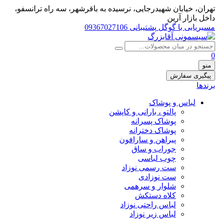
تهران، خيابان شهيدرجايى، نرسیده به باقرشهر، سه راه ترانسفو،
داخل بازار آرین
مسیریابی با گوگل
پشتیبانی 09367027106
0
منو
پیگیری سفارش
برندها
لباس و پوشاک
پالتو ، بارانی و کاپشن
پوشاک پسرانه
پوشاک دخترانه
پیراهن و سارافون
جوراب و ساق
چوب لباسی
ست رسمی نوزاد
ست نوزادی
شلوار و سرهمی
کلاه دستکش
لباس راحتی نوزاد
لباس زیر نوزاد