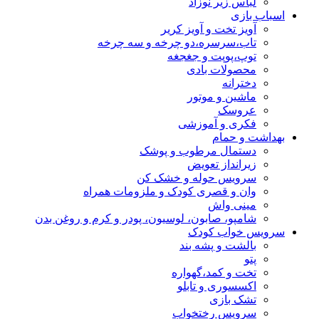
لباس زیر نوزاد
اسباب بازی
آویز تخت و آویز کریر
تاب،سرسره،دو چرخه و سه چرخه
توپ،پوپت و جغجغه
محصولات بادی
دخترانه
ماشین و موتور
عروسک
فکری و آموزشی
بهداشت و حمام
دستمال مرطوب و پوشک
زیرانداز تعویض
سرویس حوله و خشک کن
وان و قصری کودک و ملزومات همراه
مینی واش
شامپو، صابون، لوسیون، پودر و کرم و روغن بدن
سرویس خواب کودک
بالشت و پشه بند
پتو
تخت و کمد،گهواره
اکسسوری و تابلو
تشک بازی
سرویس رختخواب