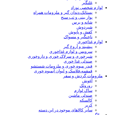
غلتگیر
لوازم شخصی نوزاد
پستانک،دندان گیر و ملزومات همراه
پوار بینی و تب سنج
شانه و برس
شیردوش
کفش و پاپوش
ناخنگیر و مسواک
لوازم غذاخوری
پیشبند و آروغ گیر
سرویس و لوازم غذاخوری
شیرخوری و سرلاک خوری و داروخوری
صندلی غذا خوری
فیدر میوه خوری و ملزومات شستشو
قمقمه،فلاسک و لیوان آبمیوه خوری
ملزومات گردش و سفر
آغوش
روروئک
ساک لوازم
صندلی ماشین
کالسکه
کریر
سایر کالاهای موجود در این دسته
وبلاگ