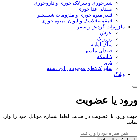
شیرخوری و سرلاک خوری و داروخوری
صندلی غذا خوری
فیدر میوه خوری و ملزومات شستشو
قمقمه،فلاسک و لیوان آبمیوه خوری
ملزومات گردش و سفر
آغوش
روروئک
ساک لوازم
صندلی ماشین
کالسکه
کریر
سایر کالاهای موجود در این دسته
وبلاگ
ورود یا عضویت
جهت ورود یا عضویت در سایت لطفا شماره موبایل خود را وارد
نمایید.
ارسال کد فعال سازی