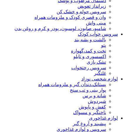
دستمال مرطوب و پوشک
زیرانداز تعویض
سرویس حوله و خشک کن
وان و قصری کودک و ملزومات همراه
مینی واش
شامپو، صابون، لوسیون، پودر و کرم و روغن بدن
سرویس خواب کودک
بالشت و پشه بند
پتو
تخت و کمد،گهواره
اکسسوری و تابلو
تشک بازی
سرویس رختخواب
غلتگیر
لوازم شخصی نوزاد
پستانک،دندان گیر و ملزومات همراه
پوار بینی و تب سنج
شانه و برس
شیردوش
کفش و پاپوش
ناخنگیر و مسواک
لوازم غذاخوری
پیشبند و آروغ گیر
سرویس و لوازم غذاخوری