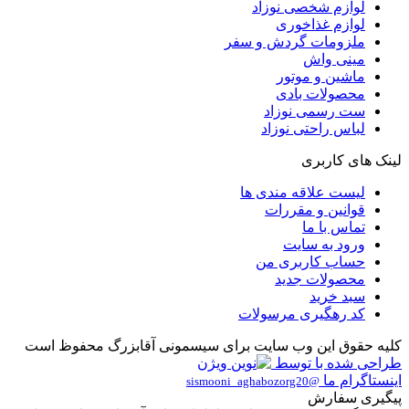
لوازم شخصی نوزاد
لوازم غذاخوری
ملزومات گردش و سفر
مینی واش
ماشین و موتور
محصولات بادی
ست رسمی نوزاد
لباس راحتی نوزاد
لینک های کاربری
لیست علاقه مندی ها
قوانین و مقررات
تماس با ما
ورود به سایت
حساب کاربری من
محصولات جدید
سبد خرید
کد رهگیری مرسولات
کلیه حقوق این وب سایت برای سیسمونی آقابزرگ محفوظ است
طراحی شده با
توسط
اینستاگرام ما
@sismooni_aghabozorg20
پیگیری سفارش