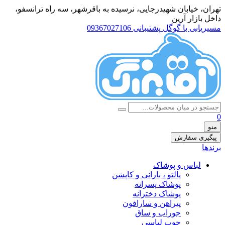
تهران، خيابان شهيدرجايى، نرسیده به باقرشهر، سه راه ترانسفو،
داخل بازار آرین
مسیریابی با گوگل
پشتیبانی 09367027106
0
منو
پیگیری سفارش
برندها
لباس و پوشاک
پالتو ، بارانی و کاپشن
پوشاک پسرانه
پوشاک دخترانه
پیراهن و سارافون
جوراب و ساق
چوب لباسی