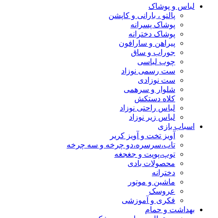
لباس و پوشاک
پالتو ، بارانی و کاپشن
پوشاک پسرانه
پوشاک دخترانه
پیراهن و سارافون
جوراب و ساق
چوب لباسی
ست رسمی نوزاد
ست نوزادی
شلوار و سرهمی
کلاه دستکش
لباس راحتی نوزاد
لباس زیر نوزاد
اسباب بازی
آویز تخت و آویز کریر
تاب،سرسره،دو چرخه و سه چرخه
توپ،پوپت و جغجغه
محصولات بادی
دخترانه
ماشین و موتور
عروسک
فکری و آموزشی
بهداشت و حمام