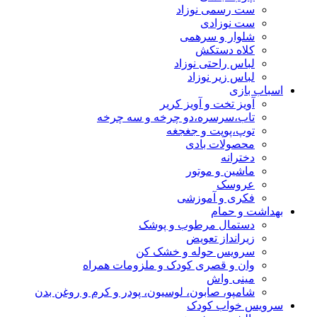
ست رسمی نوزاد
ست نوزادی
شلوار و سرهمی
کلاه دستکش
لباس راحتی نوزاد
لباس زیر نوزاد
اسباب بازی
آویز تخت و آویز کریر
تاب،سرسره،دو چرخه و سه چرخه
توپ،پوپت و جغجغه
محصولات بادی
دخترانه
ماشین و موتور
عروسک
فکری و آموزشی
بهداشت و حمام
دستمال مرطوب و پوشک
زیرانداز تعویض
سرویس حوله و خشک کن
وان و قصری کودک و ملزومات همراه
مینی واش
شامپو، صابون، لوسیون، پودر و کرم و روغن بدن
سرویس خواب کودک