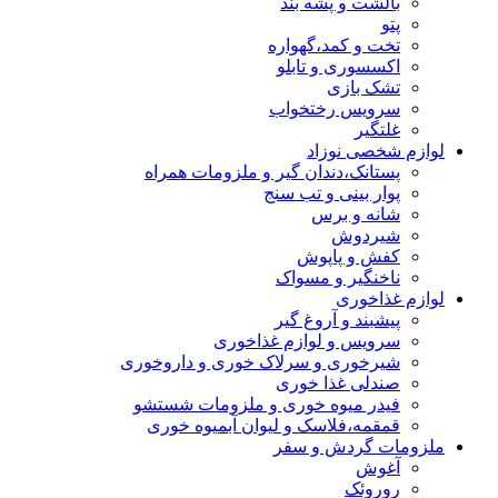
بالشت و پشه بند
پتو
تخت و کمد،گهواره
اکسسوری و تابلو
تشک بازی
سرویس رختخواب
غلتگیر
لوازم شخصی نوزاد
پستانک،دندان گیر و ملزومات همراه
پوار بینی و تب سنج
شانه و برس
شیردوش
کفش و پاپوش
ناخنگیر و مسواک
لوازم غذاخوری
پیشبند و آروغ گیر
سرویس و لوازم غذاخوری
شیرخوری و سرلاک خوری و داروخوری
صندلی غذا خوری
فیدر میوه خوری و ملزومات شستشو
قمقمه،فلاسک و لیوان آبمیوه خوری
ملزومات گردش و سفر
آغوش
روروئک