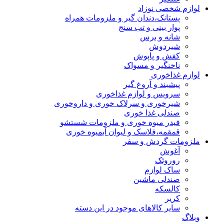
لوازم شخصی نوزاد
پستانک،دندان گیر و ملزومات همراه
پوار بینی و تب سنج
شانه و برس
شیردوش
کفش و پاپوش
ناخنگیر و مسواک
لوازم غذاخوری
پیشبند و آروغ گیر
سرویس و لوازم غذاخوری
شیرخوری و سرلاک خوری و داروخوری
صندلی غذا خوری
فیدر میوه خوری و ملزومات شستشو
قمقمه،فلاسک و لیوان آبمیوه خوری
ملزومات گردش و سفر
آغوش
روروئک
ساک لوازم
صندلی ماشین
کالسکه
کریر
سایر کالاهای موجود در این دسته
وبلاگ