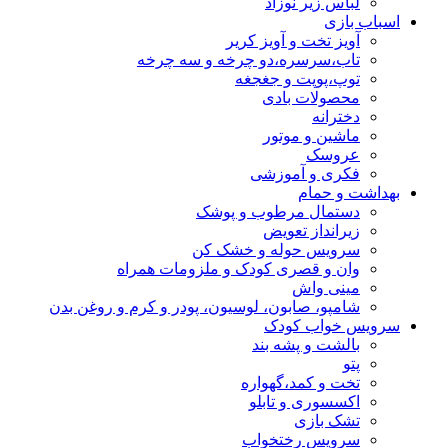
لباس زیر نوزاد
اسباب بازی
آویز تخت و آویز کریر
تاب،سرسره،دو چرخه و سه چرخه
توپ،پوپت و جغجغه
محصولات بادی
دخترانه
ماشین و موتور
عروسک
فکری و آموزشی
بهداشت و حمام
دستمال مرطوب و پوشک
زیرانداز تعویض
سرویس حوله و خشک کن
وان و قصری کودک و ملزومات همراه
مینی واش
شامپو، صابون، لوسیون، پودر و کرم و روغن بدن
سرویس خواب کودک
بالشت و پشه بند
پتو
تخت و کمد،گهواره
اکسسوری و تابلو
تشک بازی
سرویس رختخواب