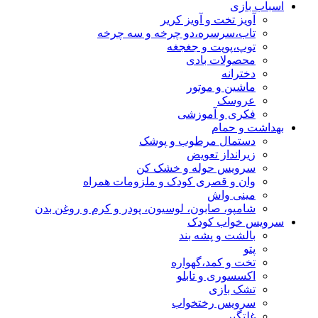
اسباب بازی
آویز تخت و آویز کریر
تاب،سرسره،دو چرخه و سه چرخه
توپ،پوپت و جغجغه
محصولات بادی
دخترانه
ماشین و موتور
عروسک
فکری و آموزشی
بهداشت و حمام
دستمال مرطوب و پوشک
زیرانداز تعویض
سرویس حوله و خشک کن
وان و قصری کودک و ملزومات همراه
مینی واش
شامپو، صابون، لوسیون، پودر و کرم و روغن بدن
سرویس خواب کودک
بالشت و پشه بند
پتو
تخت و کمد،گهواره
اکسسوری و تابلو
تشک بازی
سرویس رختخواب
غلتگیر