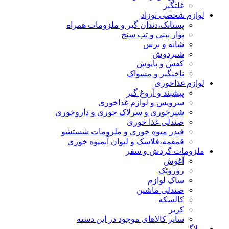
غلتگیر
لوازم شخصی نوزاد
پستانک،دندان گیر و ملزومات همراه
پوار بینی و تب سنج
شانه و برس
شیردوش
کفش و پاپوش
ناخنگیر و مسواک
لوازم غذاخوری
پیشبند و آروغ گیر
سرویس و لوازم غذاخوری
شیرخوری و سرلاک خوری و داروخوری
صندلی غذا خوری
فیدر میوه خوری و ملزومات شستشو
قمقمه،فلاسک و لیوان آبمیوه خوری
ملزومات گردش و سفر
آغوش
روروئک
ساک لوازم
صندلی ماشین
کالسکه
کریر
سایر کالاهای موجود در این دسته
وبلاگ