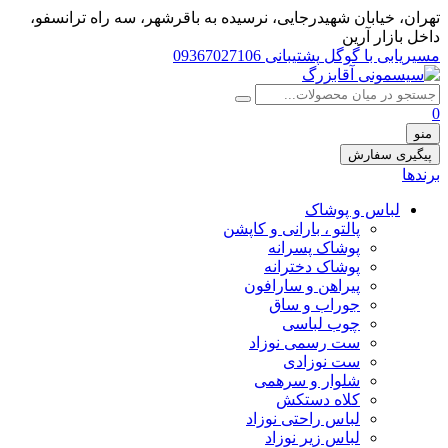
تهران، خيابان شهيدرجايى، نرسیده به باقرشهر، سه راه ترانسفو،
داخل بازار آرین
مسیریابی با گوگل
پشتیبانی 09367027106
0
منو
پیگیری سفارش
برندها
لباس و پوشاک
پالتو ، بارانی و کاپشن
پوشاک پسرانه
پوشاک دخترانه
پیراهن و سارافون
جوراب و ساق
چوب لباسی
ست رسمی نوزاد
ست نوزادی
شلوار و سرهمی
کلاه دستکش
لباس راحتی نوزاد
لباس زیر نوزاد