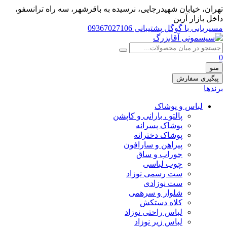
تهران، خيابان شهيدرجايى، نرسیده به باقرشهر، سه راه ترانسفو،
داخل بازار آرین
مسیریابی با گوگل
پشتیبانی 09367027106
0
منو
پیگیری سفارش
برندها
لباس و پوشاک
پالتو ، بارانی و کاپشن
پوشاک پسرانه
پوشاک دخترانه
پیراهن و سارافون
جوراب و ساق
چوب لباسی
ست رسمی نوزاد
ست نوزادی
شلوار و سرهمی
کلاه دستکش
لباس راحتی نوزاد
لباس زیر نوزاد