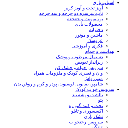
اسباب بازی
آویز تخت و آویز کریر
تاب،سرسره،دو چرخه و سه چرخه
توپ،پوپت و جغجغه
محصولات بادی
دخترانه
ماشین و موتور
عروسک
فکری و آموزشی
بهداشت و حمام
دستمال مرطوب و پوشک
زیرانداز تعویض
سرویس حوله و خشک کن
وان و قصری کودک و ملزومات همراه
مینی واش
شامپو، صابون، لوسیون، پودر و کرم و روغن بدن
سرویس خواب کودک
بالشت و پشه بند
پتو
تخت و کمد،گهواره
اکسسوری و تابلو
تشک بازی
سرویس رختخواب
غلتگیر