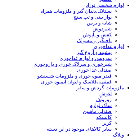
لوازم شخصی نوزاد
پستانک،دندان گیر و ملزومات همراه
پوار بینی و تب سنج
شانه و برس
شیردوش
کفش و پاپوش
ناخنگیر و مسواک
لوازم غذاخوری
پیشبند و آروغ گیر
سرویس و لوازم غذاخوری
شیرخوری و سرلاک خوری و داروخوری
صندلی غذا خوری
فیدر میوه خوری و ملزومات شستشو
قمقمه،فلاسک و لیوان آبمیوه خوری
ملزومات گردش و سفر
آغوش
روروئک
ساک لوازم
صندلی ماشین
کالسکه
کریر
سایر کالاهای موجود در این دسته
وبلاگ