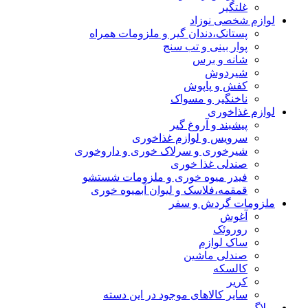
غلتگیر
لوازم شخصی نوزاد
پستانک،دندان گیر و ملزومات همراه
پوار بینی و تب سنج
شانه و برس
شیردوش
کفش و پاپوش
ناخنگیر و مسواک
لوازم غذاخوری
پیشبند و آروغ گیر
سرویس و لوازم غذاخوری
شیرخوری و سرلاک خوری و داروخوری
صندلی غذا خوری
فیدر میوه خوری و ملزومات شستشو
قمقمه،فلاسک و لیوان آبمیوه خوری
ملزومات گردش و سفر
آغوش
روروئک
ساک لوازم
صندلی ماشین
کالسکه
کریر
سایر کالاهای موجود در این دسته
وبلاگ