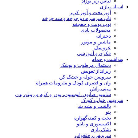
لباس زیر نوزاد
اسباب بازی
آویز تخت و آویز کریر
تاب،سرسره،دو چرخه و سه چرخه
توپ،پوپت و جغجغه
محصولات بادی
دخترانه
ماشین و موتور
عروسک
فکری و آموزشی
بهداشت و حمام
دستمال مرطوب و پوشک
زیرانداز تعویض
سرویس حوله و خشک کن
وان و قصری کودک و ملزومات همراه
مینی واش
شامپو، صابون، لوسیون، پودر و کرم و روغن بدن
سرویس خواب کودک
بالشت و پشه بند
پتو
تخت و کمد،گهواره
اکسسوری و تابلو
تشک بازی
سرویس رختخواب