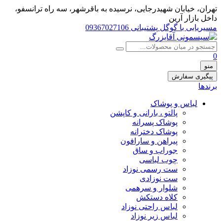
تهران، خيابان شهيدرجايى، نرسیده به باقرشهر، سه راه ترانسفو،
داخل بازار آرین
مسیریابی با گوگل
پشتیبانی 09367027106
0
منو
پیگیری سفارش
برندها
لباس و پوشاک
پالتو ، بارانی و کاپشن
پوشاک پسرانه
پوشاک دخترانه
پیراهن و سارافون
جوراب و ساق
چوب لباسی
ست رسمی نوزاد
ست نوزادی
شلوار و سرهمی
کلاه دستکش
لباس راحتی نوزاد
لباس زیر نوزاد