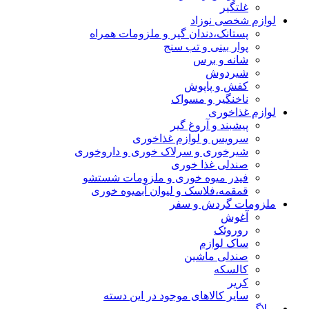
غلتگیر
لوازم شخصی نوزاد
پستانک،دندان گیر و ملزومات همراه
پوار بینی و تب سنج
شانه و برس
شیردوش
کفش و پاپوش
ناخنگیر و مسواک
لوازم غذاخوری
پیشبند و آروغ گیر
سرویس و لوازم غذاخوری
شیرخوری و سرلاک خوری و داروخوری
صندلی غذا خوری
فیدر میوه خوری و ملزومات شستشو
قمقمه،فلاسک و لیوان آبمیوه خوری
ملزومات گردش و سفر
آغوش
روروئک
ساک لوازم
صندلی ماشین
کالسکه
کریر
سایر کالاهای موجود در این دسته
وبلاگ