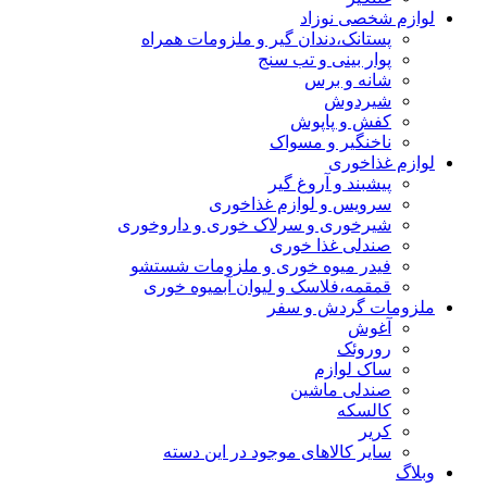
لوازم شخصی نوزاد
پستانک،دندان گیر و ملزومات همراه
پوار بینی و تب سنج
شانه و برس
شیردوش
کفش و پاپوش
ناخنگیر و مسواک
لوازم غذاخوری
پیشبند و آروغ گیر
سرویس و لوازم غذاخوری
شیرخوری و سرلاک خوری و داروخوری
صندلی غذا خوری
فیدر میوه خوری و ملزومات شستشو
قمقمه،فلاسک و لیوان آبمیوه خوری
ملزومات گردش و سفر
آغوش
روروئک
ساک لوازم
صندلی ماشین
کالسکه
کریر
سایر کالاهای موجود در این دسته
وبلاگ