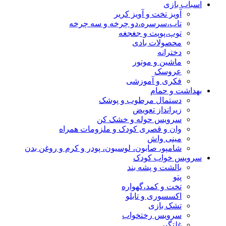
اسباب بازی
آویز تخت و آویز کریر
تاب،سرسره،دو چرخه و سه چرخه
توپ،پوپت و جغجغه
محصولات بادی
دخترانه
ماشین و موتور
عروسک
فکری و آموزشی
بهداشت و حمام
دستمال مرطوب و پوشک
زیرانداز تعویض
سرویس حوله و خشک کن
وان و قصری کودک و ملزومات همراه
مینی واش
شامپو، صابون، لوسیون، پودر و کرم و روغن بدن
سرویس خواب کودک
بالشت و پشه بند
پتو
تخت و کمد،گهواره
اکسسوری و تابلو
تشک بازی
سرویس رختخواب
غلتگیر