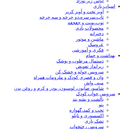
لباس زیر نوزاد
اسباب بازی
آویز تخت و آویز کریر
تاب،سرسره،دو چرخه و سه چرخه
توپ،پوپت و جغجغه
محصولات بادی
دخترانه
ماشین و موتور
عروسک
فکری و آموزشی
بهداشت و حمام
دستمال مرطوب و پوشک
زیرانداز تعویض
سرویس حوله و خشک کن
وان و قصری کودک و ملزومات همراه
مینی واش
شامپو، صابون، لوسیون، پودر و کرم و روغن بدن
سرویس خواب کودک
بالشت و پشه بند
پتو
تخت و کمد،گهواره
اکسسوری و تابلو
تشک بازی
سرویس رختخواب